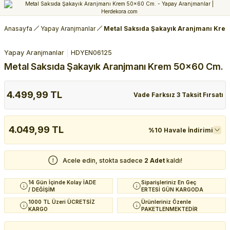
Anasayfa
Yapay Aranjmanlar
Metal Saksıda Şakayık Aranjmanı Kre
Yapay Aranjmanlar
HDYEN06125
Metal Saksıda Şakayık Aranjmanı Krem 50x60 Cm.
4.499,99 TL
Vade Farksız 3 Taksit Fırsatı
4.049,99 TL
%10 Havale İndirimi
Acele edin, stokta sadece
2 Adet
kaldı!
14 Gün İçinde Kolay İADE
Siparişleriniz En Geç
/ DEĞİŞİM
ERTESİ GÜN KARGODA
1000 TL Üzeri ÜCRETSİZ
Ürünleriniz Özenle
KARGO
PAKETLENMEKTEDİR