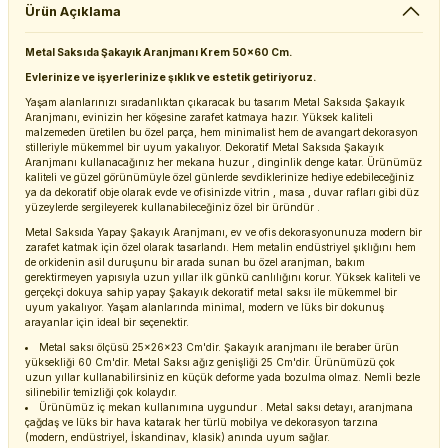
Ürün Açıklama
Metal Saksıda Şakayık Aranjmanı Krem 50x60 Cm.
Evlerinize ve işyerlerinize şıklık ve estetik getiriyoruz.
Yaşam alanlarınızı sıradanlıktan çıkaracak bu tasarım Metal Saksıda Şakayık
Aranjmanı, evinizin her köşesine zarafet katmaya hazır. Yüksek kaliteli
malzemeden üretilen bu özel parça, hem minimalist hem de avangart dekorasyon
stilleriyle mükemmel bir uyum yakalıyor. Dekoratif Metal Saksıda Şakayık
Aranjmanı kullanacağınız her mekana huzur , dinginlik denge katar. Ürünümüz
kaliteli ve güzel görünümüyle özel günlerde sevdiklerinize hediye edebileceğiniz
ya da dekoratif obje olarak evde ve ofisinizde vitrin , masa , duvar rafları gibi düz
yüzeylerde sergileyerek kullanabileceğiniz özel bir üründür .
Metal Saksıda Yapay Şakayık Aranjmanı, ev ve ofis dekorasyonunuza modern bir
zarafet katmak için özel olarak tasarlandı. Hem metalin endüstriyel şıklığını hem
de orkidenin asil duruşunu bir arada sunan bu özel aranjman, bakım
gerektirmeyen yapısıyla uzun yıllar ilk günkü canlılığını korur. Yüksek kaliteli ve
gerçekçi dokuya sahip yapay Şakayık dekoratif metal saksı ile mükemmel bir
uyum yakalıyor. Yaşam alanlarında minimal, modern ve lüks bir dokunuş
arayanlar için ideal bir seçenektir.
Metal saksı ölçüsü 25x26x23 Cm'dir. Şakayık aranjmanı ile beraber ürün
yüksekliği 60 Cm'dir. Metal Saksı ağız genişliği 25 Cm'dir. Ürünümüzü çok
uzun yıllar kullanabilirsiniz en küçük deforme yada bozulma olmaz. Nemli bezle
silinebilir temizliği çok kolaydır.
Ürünümüz iç mekan kullanımına uygundur . Metal saksı detayı, aranjmana
çağdaş ve lüks bir hava katarak her türlü mobilya ve dekorasyon tarzına
(modern, endüstriyel, İskandinav, klasik) anında uyum sağlar.