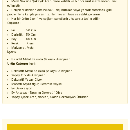
Metal Saksıda Şakayık Aranjmanı kaliteli ve birinci sınıf malzemeden imal
edilmiştir.
Gerçek orkidelerin aksine dökülme, kuruma veya yaprak sararması gibi
problemlerle karşılaşmazsınız. Her mevsim taze ve estetik görünür.
Her bir ürün özenli ve sağlam paketlenir , hasarsız teslim edilir .
Ölçüler :
En : 50 Cm
Derinlik : 50 Cm
Boy : 60 Cm
Renk : Krem
Malzeme : Metal
İçerik:
Bir adet Metal Saksıda Şakayık Aranjmanı
Ürün Kategorileri:
Dekoratif Metal Saksıda Şakayık Aranjmanı
Yapay Orkide Aranjmanı
Dekoratif Yapay Çiçek
Modern Soyut figür, Seramik Heykel
Ev Dekorasyon
Ev Aksesuar Tasarım Dekoratif Obje
Yapay Çiçek Aranjmanları, Salon Dekorasyon Ürünleri