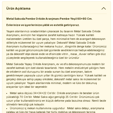
Ürün Açıklama
Metal Saksıda Pembe Orkide Aranjmanı Pembe-Yeşil 60x80 Cm.
Evlerinize ve işyerlerinize şıklık ve estetik getiriyoruz.
Yaşam alanlarınızı sıradanlıktan çıkaracak bu tasarım Metal Saksıda Orkide
Aranjmanı, evinizin her köşesine zarafet katmaya hazır. Yüksek kaliteli
malzemeden üretilen bu özel parça, hem minimalist hem de avangart dekorasyon
stilleriyle mükemmel bir uyum yakalıyor. Dekoratif Metal Saksıda Orkide
Aranjmanı kullanacağınız her mekana huzur , dinginlik denge katar. Ürünümüz
kaliteli ve güzel görünümüyle özel günlerde sevdiklerinize hediye edebileceğiniz
ya da dekoratif obje olarak evde ve ofisinizde vitrin , masa , duvar rafları gibi düz
yüzeylerde sergileyerek kullanabileceğiniz özel bir üründür .
Metal Saksıda Yapay Orkide Aranjmanı, ev ve ofis dekorasyonunuza modern bir
zarafet katmak için özel olarak tasarlandı. Hem metalin endüstriyel şıklığını hem
de orkidenin asil duruşunu bir arada sunan bu özel aranjman, bakım
gerektirmeyen yapısıyla uzun yıllar ilk günkü canlılığını korur. Yüksek kaliteli ve
gerçekçi dokuya sahip yapay orkideler, dekoratif metal saksı ile mükemmel bir
uyum yakalıyor. Yaşam alanlarında minimal, modern ve lüks bir dokunuş
arayanlar için ideal bir seçenektir.
Metal saksı ölçüsü 34x34x22 Cm'dir. Orkide aranjmanı ile beraber ürün
yüksekliği 70 Cm'dir. Metal Saksı ağız genişliği 25 Cm'dir. Ürünümüzü çok
uzun yıllar kullanabilirsiniz en küçük deforme yada bozulma olmaz. Nemli bezle
silinebilir temizliği çok kolaydır.
Ürünümüz iç mekan kullanımına uygundur . Metal saksı detayı, aranjmana
çağdaş ve lüks bir hava katarak her türlü mobilya ve dekorasyon tarzına