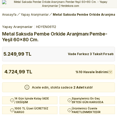
Anasayfa
Yapay Aranjmanlar
Metal Saksıda Pembe Orkide Aranjman
Yapay Aranjmanlar
HDYEN06112
Metal Saksıda Pembe Orkide Aranjmanı Pembe-
Yeşil 60x80 Cm.
5.249,99 TL
Vade Farksız 3 Taksit Fırsatı
4.724,99 TL
%10 Havale İndirimi
Acele edin, stokta sadece
2 Adet
kaldı!
14 Gün İçinde Kolay İADE
Siparişleriniz En Geç
/ DEĞİŞİM
ERTESİ GÜN KARGODA
1000 TL Üzeri ÜCRETSİZ
Ürünleriniz Özenle
KARGO
PAKETLENMEKTEDİR