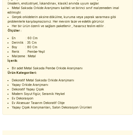
(modern, endüstriyel, İskandinav, klasik) anında uyum sağlar.
Metal Saksıda Orkide Aranjmanı kaliteli ve birinci sınıf malzemeden imal
edilmiştir.
Gerçek orkidelerin aksine dökülme, kuruma veya yaprak sararması gibi
problemlerle karşılaşmazsınız. Her mevsim taze ve estetik görünür.
Her bir ürün özenli ve sağlam paketlenir , hasarsız teslim edilir .
Ölçüler :
En : 60 Cm
Derinlik : 35 Cm
Boy : 80 Cm
Renk : Pembe-Yeşil
Malzeme : Metal
İçerik:
Bir adet Metal Saksıda Pembe Orkide Aranjmanı
Ürün Kategorileri:
Dekoratif Metal Saksıda Orkide Aranjmanı
Yapay Orkide Aranjmanı
Dekoratif Yapay Çiçek
Modern Soyut figür, Seramik Heykel
Ev Dekorasyon
Ev Aksesuar Tasarım Dekoratif Obje
Yapay Çiçek Aranjmanları, Salon Dekorasyon Ürünleri