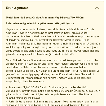
Ürün Açıklama
Metal Saksıda Beyaz Orkide Aranjmanı Yeşil-Beyaz 70x75 Cm.
Evlerinize ve işyerlerinize şıklık ve estetik getiriyoruz.
Yaşam alanlarınızı sıradanlıktan çıkaracak bu tasarım Metal Saksıda Orkide
Aranjmanı, evinizin her köşesine zarafet katmaya hazır. Yüksek kaliteli
malzemeden üretilen bu özel parça, hem minimalist hem de avangart dekorasyon
stilleriyle mükemmel bir uyum yakalıyor. Dekoratif Metal Saksıda Orkide
Aranjmanı kullanacağınız her mekana huzur , dinginlik denge katar. Ürünümüz
kaliteli ve güzel görünümüyle özel günlerde sevdiklerinize hediye edebileceğiniz
ya da dekoratif obje olarak evde ve ofisinizde vitrin , masa , duvar rafları gibi düz
yüzeylerde sergileyerek kullanabileceğiniz özel bir üründür .
Metal Saksıda Yapay Orkide Aranjmanı, ev ve ofis dekorasyonunuza modern bir
zarafet katmak için özel olarak tasarlandı. Hem metalin endüstriyel şıklığını hem
de orkidenin asil duruşunu bir arada sunan bu özel aranjman, bakım
gerektirmeyen yapısıyla uzun yıllar ilk günkü canlılığını korur. Yüksek kaliteli ve
gerçekçi dokuya sahip yapay orkideler, dekoratif metal saksı ile mükemmel bir
uyum yakalıyor. Yaşam alanlarında minimal, modern ve lüks bir dokunuş
arayanlar için ideal bir seçenektir.
Metal saksı ölçüsü 36x23 Cm'dir. Orkide aranjmanı ile beraber ürün
yüksekliği 75 Cm'dir. Metal Saksı ağız genişliği 25 Cm'dir. Ürünümüzü çok uzun
yıllar kullanabilirsiniz en küçük deforme yada bozulma olmaz. Nemli bezle
silinebilir temizliği çok kolaydır.
Ürünümüz iç mekan kullanımına uygundur . Metal saksı detayı, aranjmana
çağdaş ve lüks bir hava katarak her türlü mobilya ve dekorasyon tarzına