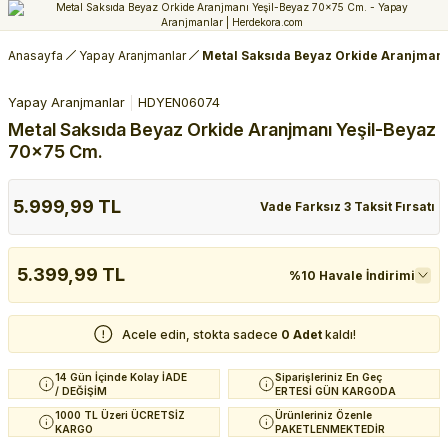
Anasayfa
Yapay Aranjmanlar
Metal Saksıda Beyaz Orkide Aranjmanı
Yapay Aranjmanlar
HDYEN06074
Metal Saksıda Beyaz Orkide Aranjmanı Yeşil-Beyaz
70x75 Cm.
5.999,99 TL
Vade Farksız 3 Taksit Fırsatı
5.399,99 TL
%10 Havale İndirimi
Acele edin, stokta sadece
0 Adet
kaldı!
14 Gün İçinde Kolay İADE
Siparişleriniz En Geç
/ DEĞİŞİM
ERTESİ GÜN KARGODA
1000 TL Üzeri ÜCRETSİZ
Ürünleriniz Özenle
KARGO
PAKETLENMEKTEDİR