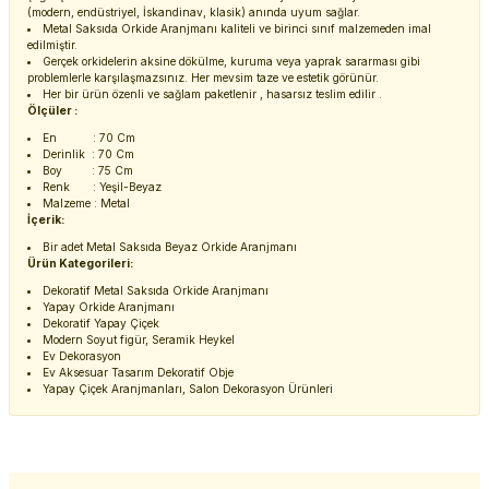
(modern, endüstriyel, İskandinav, klasik) anında uyum sağlar.
Metal Saksıda Orkide Aranjmanı kaliteli ve birinci sınıf malzemeden imal
edilmiştir.
Gerçek orkidelerin aksine dökülme, kuruma veya yaprak sararması gibi
problemlerle karşılaşmazsınız. Her mevsim taze ve estetik görünür.
Her bir ürün özenli ve sağlam paketlenir , hasarsız teslim edilir .
Ölçüler :
En : 70 Cm
Derinlik : 70 Cm
Boy : 75 Cm
Renk : Yeşil-Beyaz
Malzeme : Metal
İçerik:
Bir adet Metal Saksıda Beyaz Orkide Aranjmanı
Ürün Kategorileri:
Dekoratif Metal Saksıda Orkide Aranjmanı
Yapay Orkide Aranjmanı
Dekoratif Yapay Çiçek
Modern Soyut figür, Seramik Heykel
Ev Dekorasyon
Ev Aksesuar Tasarım Dekoratif Obje
Yapay Çiçek Aranjmanları, Salon Dekorasyon Ürünleri