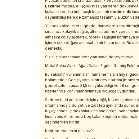
Piyasada bulunan standart plastik veya seramik saks
Eskitme
modeli, el işçiliği hissiyatı veren dokusuyla
kullanılırken, bu ürün başlı başına bir
modern dekor
dayanıklılığı hem de zamansız tasarımıyla uzun vadel
Yüksek kaliteli metal gövde, darbelere karşı diren
sırasında kolaylık sağlar; altını süpürmek veya silme
almasını kolaylaştırarak, toprak sağlığını korumaya 
içinde size doğayı anımsatan bir huzur sunar. Bu saks
demektir.
Sizin için tasarlanan detayları şimdi deneyimleyin.
Metal Saksı Ayaklı Ağaç Dalları Figürlü Gümüş Eskitm
Bu saksının kullanım alanı tamamen sizin hayal gücünü
bölümleridir. Geniş yapraklı bir deve tabanı (monstera
görsel şölen sunar. 31,5 cm yüksekliği ve 28 cm geniş
üzerlerinde konumlandırılmaya oldukça uygundur.
Sadece bitki yetiştirmek için değil, bazen içerisine 
ortamlarında ciddiyeti ve zarafeti aynı anda sunar; m
Kış aylarında iç mekanları canlandırırken, bahar ayl
hissi verir. Antrelerde boş kalan köşeleri doldurmak 
seçimlerden biridir.
Keşfetmeye hazır mısınız?