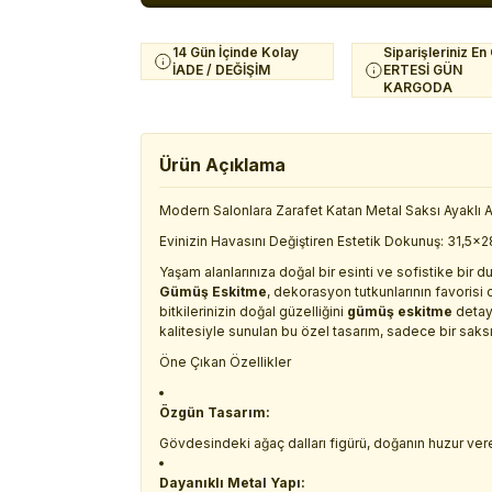
14 Gün İçinde Kolay
Siparişleriniz En
İADE / DEĞİŞİM
ERTESİ GÜN
KARGODA
Ürün Açıklama
Modern Salonlara Zarafet Katan Metal Saksı Ayaklı Ağ
Evinizin Havasını Değiştiren Estetik Dokunuş: 31,5x
Yaşam alanlarınıza doğal bir esinti ve sofistike bir 
Gümüş Eskitme
, dekorasyon tutkunlarının favorisi o
bitkilerinizin doğal güzelliğini
gümüş eskitme
detayl
kalitesiyle sunulan bu özel tasarım, sadece bir saksı
Öne Çıkan Özellikler
Özgün Tasarım:
Gövdesindeki ağaç dalları figürü, doğanın huzur veren
Dayanıklı Metal Yapı: