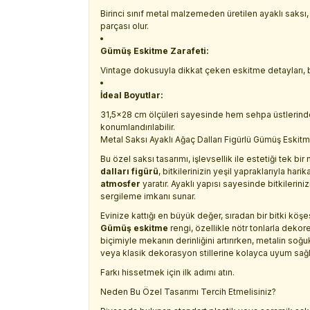
Birinci sınıf metal malzemeden üretilen ayaklı saks
parçası olur.
Gümüş Eskitme Zarafeti:
Vintage dokusuyla dikkat çeken eskitme detayları,
İdeal Boyutlar:
31,5x28 cm ölçüleri sayesinde hem sehpa üstlerind
konumlandırılabilir.
Metal Saksı Ayaklı Ağaç Dalları Figürlü Gümüş Eskit
Bu özel saksı tasarımı, işlevsellik ile estetiği tek bi
dalları figürü
, bitkilerinizin yeşil yapraklarıyla h
atmosfer
yaratır. Ayaklı yapısı sayesinde bitkilerin
sergileme imkanı sunar.
Evinize kattığı en büyük değer, sıradan bir bitki kö
Gümüş eskitme
rengi, özellikle nötr tonlarla deko
biçimiyle mekanın derinliğini artırırken, metalin soğ
veya klasik dekorasyon stillerine kolayca uyum sağl
Farkı hissetmek için ilk adımı atın.
Neden Bu Özel Tasarımı Tercih Etmelisiniz?