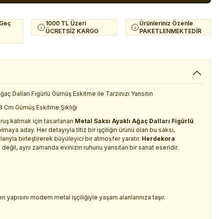
 Geç
1000 TL Üzeri
Ürünleriniz Özenle
ÜCRETSİZ KARGO
PAKETLENMEKTEDİR
aç Dalları Figürlü Gümüş Eskitme ile Tarzınızı Yansıtın
28 Cm Gümüş Eskitme Şıklığı
duruş katmak için tasarlanan
Metal Saksı Ayaklı Ağaç Dalları Figürlü
lmaya aday. Her detayıyla titiz bir işçiliğin ürünü olan bu saksı,
arıyla birleştirerek büyüleyici bir atmosfer yaratır.
Herdekora
 değil, aynı zamanda evinizin ruhunu yansıtan bir sanat eseridir.
 yapısını modern metal işçiliğiyle yaşam alanlarınıza taşır.