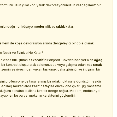
ı, formunu uzun yıllar koruyarak dekorasyonunuzun vazgeçilmez bir
 bulunduğu her köşeye
modernlik
ve
şıklık
katar.
e hem de köşe dekorasyonlarında dengeleyici bir obje olarak
me Nedir ve Evinize Ne Katar?
r noktada buluşturan
dekoratif
bir objedir. Gövdesinde yer alan
ağaç
arika bir kontrast oluşturarak salonunuzda veya çalışma odanızda
sıcak
izi zemin seviyesinden yukarı taşıyarak daha görünür ve ihtişamlı bir
şesini profesyonelce tasarlanmış bir odak noktasına dönüştürmesidir.
re edilmiş mekanlarda
zarif detaylar
olarak öne çıkar. Işığı yansıtma
ukluğunu sanatsal dallarla kırarak denge sağlar. Modern, endüstriyel
ayabilen bu parça, mekanın karakterini güçlendirir.