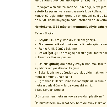
Herdekora Güvencesiyle Alışverişin Keyfini Çıkarın
Biz, yaşam alanlarınıza sadece ürün değil, bir yaşam 
estetik kaygıların yanı sıra dayanıklılık ve kullanıc
kontrol süreçlerinden geçerek en güvenli şekilde kapı
en büyük ilham kaynağımızdır. Estetikten ödün verme
Herdekora, %99 müşteri memnuniyetiyle satış y
Teknik Bilgiler
Boyut:
31,5 cm yükseklik x 28 cm genişlik
Malzeme:
Yüksek mukavemetli metal gövde ve 
Renk:
Antik Gümüş Eskitme
Paket İçeriği:
1 adet ağaç dalları figürlü metal s
Kullanım ve Bakım İpuçları
Ürünün
gümüş eskitme
yüzeyini korumak için tem
aşındırıcı kimyasallardan kaçının.
Saksı içerisine doğrudan toprak doldurmak yerine, b
metalin ömrünü uzatacaktır.
İç mekan kullanımı için tasarlanmıştır; uzun sür
metalin parlaklığını yıllarca koruyabilirsiniz.
Sıkça Sorulan Sorular
Ürün tamamen metal mi yoksa ayakları plastik mi?
Ürünümüz hem saksı haznesi hem de ayak kısımlar