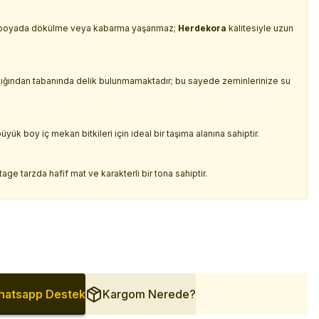
için boyada dökülme veya kabarma yaşanmaz;
Herdekora
kalitesiyle uzun
ndığından tabanında delik bulunmamaktadır; bu sayede zeminlerinize su
ük boy iç mekan bitkileri için ideal bir taşıma alanına sahiptir.
ge tarzda hafif mat ve karakterli bir tona sahiptir.
atsapp Destek
Kargom Nerede?