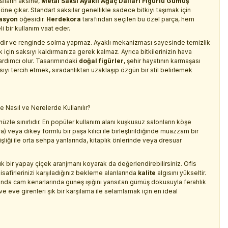
ıların aksine,
Metal Saksı Ayaklı Ağaç Dalları Figürlü Gümüş
 öne çıkar. Standart saksılar genellikle sadece bitkiyi taşımak için
asyon
öğesidir.
Herdekora
tarafından seçilen bu özel parça, hem
i bir kullanım vaat eder.
çlidir ve renginde solma yapmaz. Ayaklı mekanizması sayesinde temizlik
k için saksıyı kaldırmanıza gerek kalmaz. Ayrıca bitkilerinizin hava
yardımcı olur. Tasarımındaki
doğal figürler
, şehir hayatının karmaşası
ıyı tercih etmek, sıradanlıktan uzaklaşıp özgün bir stil belirlemek
e Nasıl ve Nerelerde Kullanılır?
zle sınırlıdır. En popüler kullanım alanı kuşkusuz salonların köşe
) veya dikey formlu bir paşa kılıcı ile birleştirildiğinde muazzam bir
liği ile orta sehpa yanlarında, kitaplık önlerinde veya dresuar
şık bir yapay çiçek aranjmanı koyarak da değerlendirebilirsiniz. Ofis
isafirlerinizi karşıladığınız bekleme alanlarında
kalite
algısını yükseltir.
arında cam kenarlarında güneş ışığını yansıtan gümüş dokusuyla ferahlık
ve eve girenleri şık bir karşılama ile selamlamak için en ideal