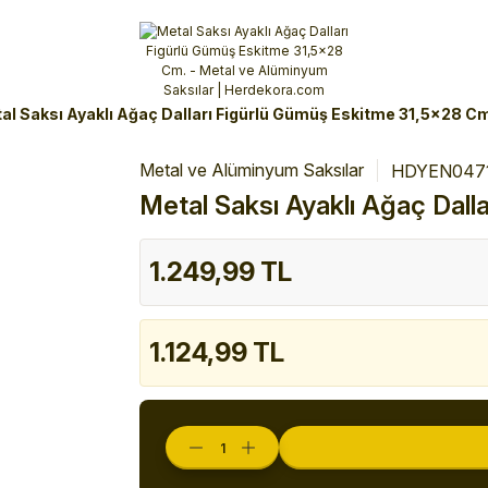
Alışverişlerinizde 3 Taksit Fırsatı!
İlk siparişinizi verin!
%10 Havale İndirimi
Şimdi Alışveriş yap!
al Saksı Ayaklı Ağaç Dalları Figürlü Gümüş Eskitme 31,5x28 C
Metal ve Alüminyum Saksılar
HDYEN047
Metal Saksı Ayaklı Ağaç Dal
1.249,99 TL
1.124,99 TL