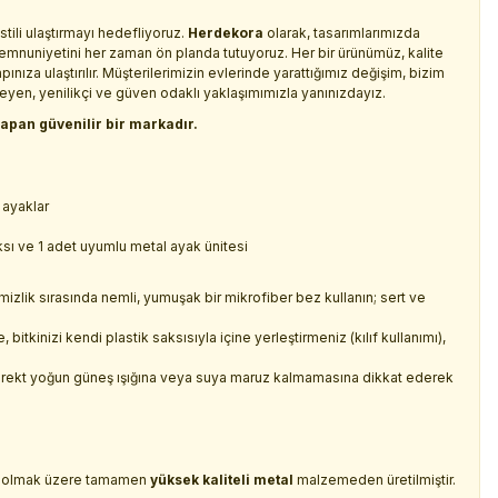
stili ulaştırmayı hedefliyoruz.
Herdekora
olarak, tasarımlarımızda
ı memnuniyetini her zaman ön planda tutuyoruz. Her bir ürünümüz, kalite
nıza ulaştırılır. Müşterilerimizin evlerinde yarattığımız değişim, bizim
yen, yenilikçi ve güven odaklı yaklaşımımızla yanınızdayız.
apan güvenilir bir markadır.
ayaklar
aksı ve 1 adet uyumlu metal ayak ünitesi
izlik sırasında nemli, yumuşak bir mikrofiber bez kullanın; sert ve
itkinizi kendi plastik saksısıyla içine yerleştirmeniz (kılıf kullanımı),
e direkt yoğun güneş ışığına veya suya maruz kalmamasına dikkat ederek
ı olmak üzere tamamen
yüksek kaliteli metal
malzemeden üretilmiştir.