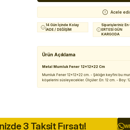
Acele edi
14 Gün İçinde Kolay
Siparişleriniz En
İADE / DEĞİŞİM
ERTESİ GÜN
KARGODA
Ürün Açıklama
Metal Mumluk Fener 12x12x22 Cm
Mumluk Fener 12x12x22 cm. - Şıklığın keyfini bu mumluk
köşelerini süsleyecekler. Ölçüler: En: 12 cm. - Boy: 1
inizde 3 Taksit Fırsatı!
Wh