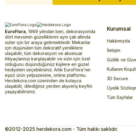
Kurumsal
EuroFlora
, 1989 yılından beri, dekorasyonda
dört mevsimin güzelliklerini aynı çatı altında
Hakkımızda
sizler için bir araya getirmektedir. Mekanlar
için düşünülen tüm dekoratif yeniliklere
İletişim
ulaşabilir, tüm dekorasyon ve aksesuar
ihtiyaçlarınızı karşılayabilir ve sizin için özel
Gizlilik ve Güv
olduğunu düşündüğünüz kişilere en güzel
Kullanım Koşull
hediyeleri seçebilirsiniz. Artık EuroFlora'nın
eşsiz ürün yelpazesine, online platformu
3D Secure
Herdekora.com üzerinden de kolayca
ulaşabilir, dilediğiniz yerden alışveriş keyfini
Üyelik Sözleş
yaşayabilirsiniz.
Tüm Sayfalar
©2012-2025 herdekora.com - Tüm hakkı saklıdır.