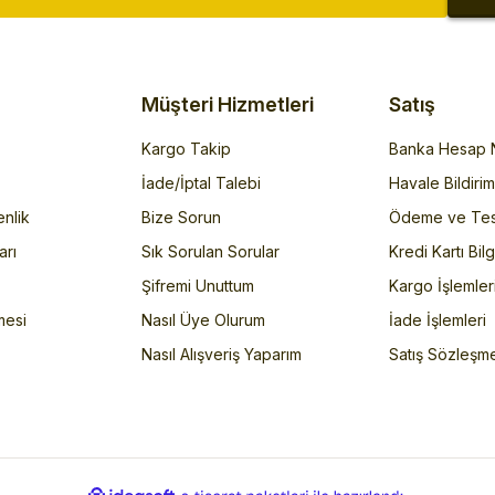
Müşteri Hizmetleri
Satış
Kargo Takip
Banka Hesap N
İade/İptal Talebi
Havale Bildiri
enlik
Bize Sorun
Ödeme ve Tes
arı
Sık Sorulan Sorular
Kredi Kartı Bilg
Şifremi Unuttum
Kargo İşlemler
mesi
Nasıl Üye Olurum
İade İşlemleri
Nasıl Alışveriş Yaparım
Satış Sözleşm