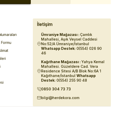
İletişim
umaraları
Ümraniye Mağazası :
Çamlık
Mahallesi, Aşık Veysel Caddesi
m Formu
No:52/A Ümraniye/İstanbul
Whatsapp Destek:
0(554) 026 90
limat
46
ileri
Kağıthane Mağazası :
Yahya Kemal
i
Mahallesi. Güzeldere Cad. Vera
Residence Sitesi A/B Blok No:6A 1
Kağıthane/İstanbul
Whatsapp
Destek:
0(554) 255 90 48
esi
0850 304 73 73
bilgi@herdekora.com