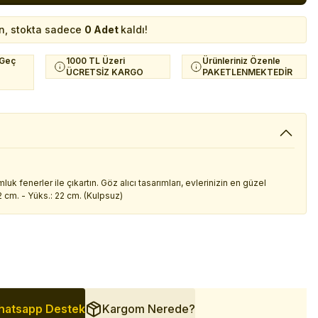
n, stokta sadece
0 Adet
kaldı!
 Geç
1000 TL Üzeri
Ürünleriniz Özenle
ÜCRETSİZ KARGO
PAKETLENMEKTEDİR
 fenerler ile çıkartın. Göz alıcı tasarımları, evlerinizin en güzel
2 cm. - Yüks.: 22 cm. (Kulpsuz)
atsapp Destek
Kargom Nerede?