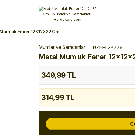
Alışverişlerinizde 3 Taksit Fırsatı!
İlk siparişinizi verin!
%10 Havale İndirimi
Şimdi Alışveriş yap!
 Mumluk Fener 12x12x22 Cm
Mumlar ve Şamdanlar
BZEFL28339
Metal Mumluk Fener 12x12x
349,99 TL
314,99 TL
G