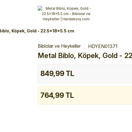
Alışverişlerinizde 3 Taksit Fırsatı!
İlk siparişinizi verin!
%10 Havale İndirimi
Şimdi Alışveriş yap!
Biblo, Köpek, Gold - 22.5x18x5.5 cm
Biblolar ve Heykeller
HDYEN01371
Metal Biblo, Köpek, Gold - 
849,99 TL
764,99 TL