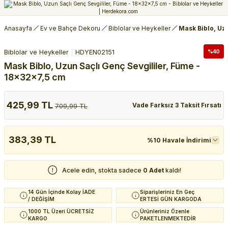
Anasayfa
Ev ve Bahçe Dekoru
Biblolar ve Heykeller
Mask Biblo, Uzu
Biblolar ve Heykeller
HDYEN02151
%40
Mask Biblo, Uzun Saçlı Genç Sevgililer, Füme -
18x32x7,5 cm
425,99 TL
Vade Farksız 3 Taksit Fırsatı
709,99 TL
383,39 TL
%10 Havale İndirimi
Acele edin, stokta sadece
0 Adet
kaldı!
14 Gün İçinde Kolay İADE
Siparişleriniz En Geç
/ DEĞİŞİM
ERTESİ GÜN KARGODA
1000 TL Üzeri ÜCRETSİZ
Ürünleriniz Özenle
KARGO
PAKETLENMEKTEDİR