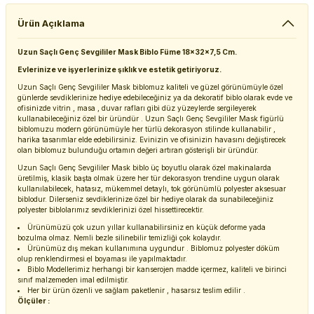
Ürün Açıklama
Uzun Saçlı Genç Sevgililer Mask Biblo Füme 18x32x7,5 Cm.
Evlerinize ve işyerlerinize şıklık ve estetik getiriyoruz.
Uzun Saçlı Genç Sevgililer Mask biblomuz kaliteli ve güzel görünümüyle özel
günlerde sevdiklerinize hediye edebileceğiniz ya da dekoratif biblo olarak evde ve
ofisinizde vitrin , masa , duvar rafları gibi düz yüzeylerde sergileyerek
kullanabileceğiniz özel bir üründür . Uzun Saçlı Genç Sevgililer Mask figürlü
biblomuzu modern görünümüyle her türlü dekorasyon stilinde kullanabilir ,
harika tasarımlar elde edebilirsiniz. Evinizin ve ofisinizin havasını değiştirecek
olan biblomuz bulunduğu ortamın değeri artıran gösterişli bir üründür.
Uzun Saçlı Genç Sevgililer Mask biblo üç boyutlu olarak özel makinalarda
üretilmiş, klasik başta olmak üzere her tür dekorasyon trendine uygun olarak
kullanılabilecek, hatasız, mükemmel detaylı, tok görünümlü polyester aksesuar
biblodur. Dilerseniz sevdiklerinize özel bir hediye olarak da sunabileceğiniz
polyester biblolarımız sevdiklerinizi özel hissettirecektir.
Ürünümüzü çok uzun yıllar kullanabilirsiniz en küçük deforme yada
bozulma olmaz. Nemli bezle silinebilir temizliği çok kolaydır.
Ürünümüz dış mekan kullanımına uygundur . Biblomuz polyester döküm
olup renklendirmesi el boyaması ile yapılmaktadır.
Biblo Modellerimiz herhangi bir kanserojen madde içermez, kaliteli ve birinci
sınıf malzemeden imal edilmiştir.
Her bir ürün özenli ve sağlam paketlenir , hasarsız teslim edilir .
Ölçüler :