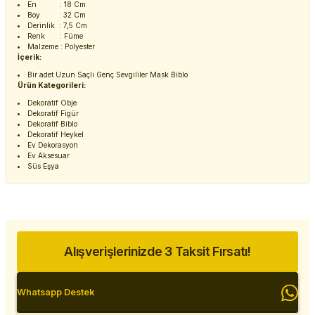
En : 18 Cm
Boy : 32 Cm
Derinlik : 7,5 Cm
Renk : Füme
Malzeme : Polyester
İçerik:
Bir adet Uzun Saçlı Genç Sevgililer Mask Biblo
Ürün Kategorileri:
Dekoratif Obje
Dekoratif Figür
Dekoratif Biblo
Dekoratif Heykel
Ev Dekorasyon
Ev Aksesuar
Süs Eşya
Alışverişlerinizde 3 Taksit Fırsatı!
Whatsapp Destek