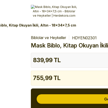
Alışverişlerinizde 3 Taksit Fırsatı!
İlk siparişinizi verin!
%10 Havale İndirimi
Şimdi Alışveriş yap!
iblo, Kitap Okuyan İkili, Altın - 18x34x7,5 cm
Biblolar ve Heykeller
HDYEN02301
Mask Biblo, Kitap Okuyan İkil
839,99 TL
755,99 TL
G