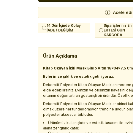
Acele edi
14 Gün İçinde Kolay
Siparişleriniz En
İADE / DEĞİŞİM
ERTESİ GÜN
KARGODA
Ürün Açıklama
Kitap Okuyan İkili Mask Biblo Altın 18x34x7,5 Cm
Evlerinize şıklık ve estetik getiriyoruz.
Dekoratif Polyester Kitap Okuyan Maskları modern gör
elde edebilirsiniz. Evinizin ve ofisinizin havasını 
ortamın değeri artıran gösterişli bir üründür. Özellikl
Dekoratif Polyester Kitap Okuyan Masklar birinci k
olmak üzere her tür dekorasyon trendine uygun olar
polyester aksesuar biblodur.
Ürünümüz kullanışlıdır ve estetik tasarımı ile ev
alana zenginlik katar.