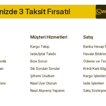
inizde 3 Taksit Fırsatı!
Wh
Müşteri Hizmetleri
Satış
Kargo Takip
Banka Hesap N
İade/İptal Talebi
Havale Bildiri
enlik
Bize Sorun
Ödeme ve Tes
arı
Sık Sorulan Sorular
Kredi Kartı Bilg
Şifremi Unuttum
Kargo İşlemler
mesi
Nasıl Üye Olurum
İade İşlemleri
Nasıl Alışveriş Yaparım
Satış Sözleşm