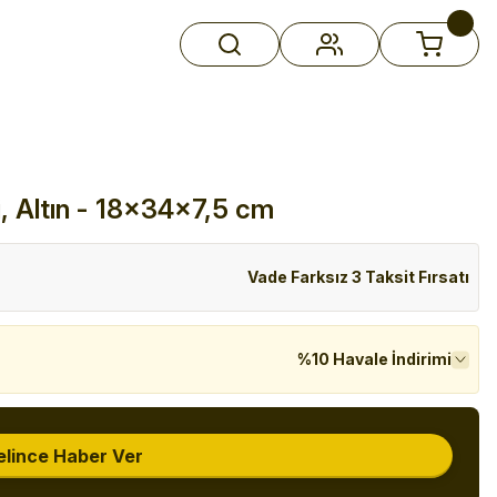
i, Altın - 18x34x7,5 cm
Vade Farksız 3 Taksit Fırsatı
%10 Havale İndirimi
elince Haber Ver