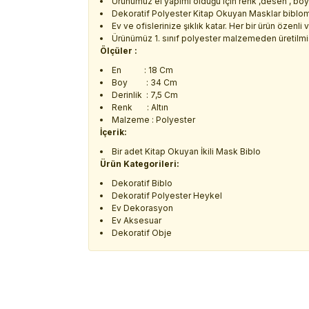
Ürünümüz el yapımı olduğu için renk ,desen , boyut
Dekoratif Polyester Kitap Okuyan Masklar biblomu
Ev ve ofislerinize şıklık katar. Her bir ürün özenli
Ürünümüz 1. sınıf polyester malzemeden üretilmişt
Ölçüler :
En : 18 Cm
Boy : 34 Cm
Derinlik : 7,5 Cm
Renk : Altın
Malzeme : Polyester
İçerik:
Bir adet Kitap Okuyan İkili Mask Biblo
Ürün Kategorileri:
Dekoratif Biblo
Dekoratif Polyester Heykel
Ev Dekorasyon
Ev Aksesuar
Dekoratif Obje