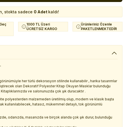
n, stokta sadece
0 Adet
kaldı!
 Geç
1000 TL Üzeri
Ürünleriniz Özenle
ÜCRETSİZ KARGO
PAKETLENMEKTEDİR
.
ünümüyle her türlü dekorasyon stilinde kullanabilir , harika tasarımlar
değiştirecek olan Dekoratif Polyester Kitap Okuyan Masklar bulunduğu
e Kitaplıklarınızda ve salonunuzda çok şık duracaktır .
alite polyesterden malzemeden üretilmiş olup, modern ve klasik başta
ak kullanılabilecek, hatasız, mükemmel detaylı, tok görünümlü
inizde, odanızda, masanızda ve birçok alanda çok şık durur, bulunduğu