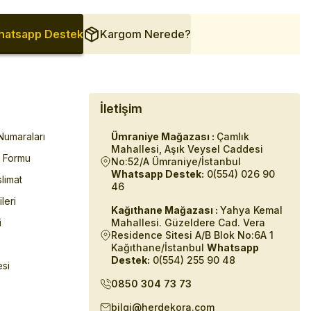
atsapp Destek
Kargom Nerede?
İletişim
umaraları
Ümraniye Mağazası :
Çamlık
Mahallesi, Aşık Veysel Caddesi
m Formu
No:52/A Ümraniye/İstanbul
Whatsapp Destek:
0(554) 026 90
limat
46
ileri
Kağıthane Mağazası :
Yahya Kemal
i
Mahallesi. Güzeldere Cad. Vera
Residence Sitesi A/B Blok No:6A 1
Kağıthane/İstanbul
Whatsapp
Destek:
0(554) 255 90 48
esi
0850 304 73 73
bilgi@herdekora.com