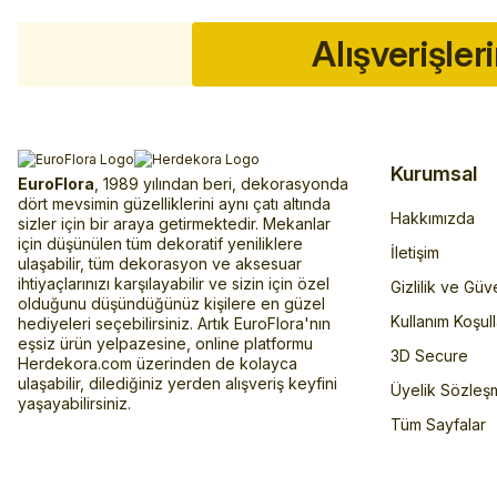
Alışverişler
Kurumsal
EuroFlora
, 1989 yılından beri, dekorasyonda
dört mevsimin güzelliklerini aynı çatı altında
Hakkımızda
sizler için bir araya getirmektedir. Mekanlar
için düşünülen tüm dekoratif yeniliklere
İletişim
ulaşabilir, tüm dekorasyon ve aksesuar
ihtiyaçlarınızı karşılayabilir ve sizin için özel
Gizlilik ve Güv
olduğunu düşündüğünüz kişilere en güzel
Kullanım Koşull
hediyeleri seçebilirsiniz. Artık EuroFlora'nın
eşsiz ürün yelpazesine, online platformu
3D Secure
Herdekora.com üzerinden de kolayca
ulaşabilir, dilediğiniz yerden alışveriş keyfini
Üyelik Sözleş
yaşayabilirsiniz.
Tüm Sayfalar