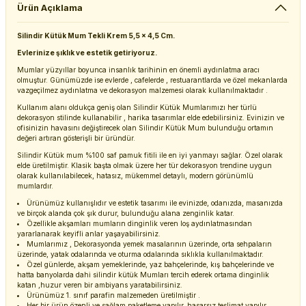
Ürün Açıklama
Silindir Kütük Mum Tekli Krem 5,5 x 4,5 Cm.
Evlerinize şıklık ve estetik getiriyoruz.
Mumlar yüzyıllar boyunca insanlık tarihinin en önemli aydınlatma aracı
olmuştur. Günümüzde ise evlerde , cafelerde , restuarantlarda ve özel mekanlarda
vazgeçilmez aydınlatma ve dekorasyon malzemesi olarak kullanılmaktadır .
Kullanım alanı oldukça geniş olan Silindir Kütük Mumlarımızı her türlü
dekorasyon stilinde kullanabilir , harika tasarımlar elde edebilirsiniz. Evinizin ve
ofisinizin havasını değiştirecek olan Silindir Kütük Mum bulunduğu ortamın
değeri artıran gösterişli bir üründür.
Silindir Kütük mum %100 saf pamuk fitili ile en iyi yanmayı sağlar. Özel olarak
elde üretilmiştir. Klasik başta olmak üzere her tür dekorasyon trendine uygun
olarak kullanılabilecek, hatasız, mükemmel detaylı, modern görünümlü
mumlardır.
Ürünümüz kullanışlıdır ve estetik tasarımı ile evinizde, odanızda, masanızda
ve birçok alanda çok şık durur, bulunduğu alana zenginlik katar.
Özellikle akşamları mumların dinginlik veren loş aydınlatmasından
yararlanarak keyifli anlar yaşayabilirsiniz.
Mumlarımız , Dekorasyonda yemek masalarının üzerinde, orta sehpaların
üzerinde, yatak odalarında ve oturma odalarında sıklıkla kullanılmaktadır.
Özel günlerde, akşam yemeklerinde, yaz bahçelerinde, kış bahçelerinde ve
hatta banyolarda dahi silindir kütük Mumları tercih ederek ortama dinginlik
katan ,huzur veren bir ambiyans yaratabilirsiniz.
Ürünümüz 1. sınıf parafin malzemeden üretilmiştir .
Her bir ürün özenli ve sağlam paketleme yapılır, hasarsız teslimat yapılır.