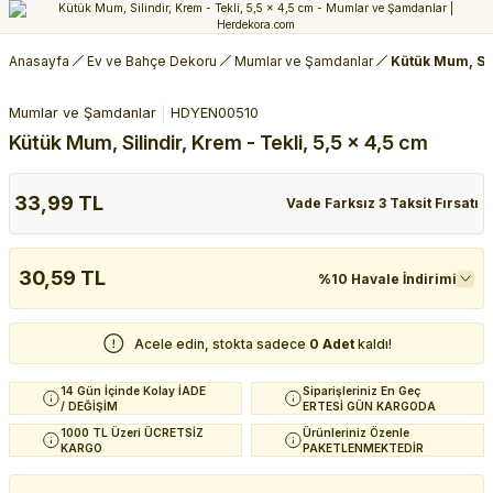
Anasayfa
Ev ve Bahçe Dekoru
Mumlar ve Şamdanlar
Kütük Mum, Sili
Mumlar ve Şamdanlar
HDYEN00510
Kütük Mum, Silindir, Krem - Tekli, 5,5 x 4,5 cm
33,99 TL
Vade Farksız 3 Taksit Fırsatı
30,59 TL
%10 Havale İndirimi
Acele edin, stokta sadece
0 Adet
kaldı!
14 Gün İçinde Kolay İADE
Siparişleriniz En Geç
/ DEĞİŞİM
ERTESİ GÜN KARGODA
1000 TL Üzeri ÜCRETSİZ
Ürünleriniz Özenle
KARGO
PAKETLENMEKTEDİR