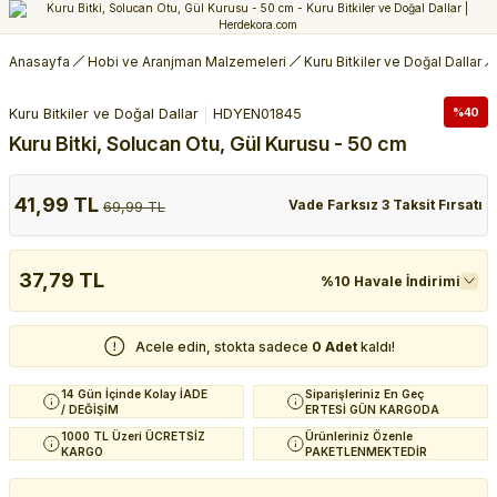
Anasayfa
Hobi ve Aranjman Malzemeleri
Kuru Bitkiler ve Doğal Dallar
Kuru Bitkiler ve Doğal Dallar
HDYEN01845
%40
Kuru Bitki, Solucan Otu, Gül Kurusu - 50 cm
41,99 TL
Vade Farksız 3 Taksit Fırsatı
69,99 TL
37,79 TL
%10 Havale İndirimi
Acele edin, stokta sadece
0 Adet
kaldı!
14 Gün İçinde Kolay İADE
Siparişleriniz En Geç
/ DEĞİŞİM
ERTESİ GÜN KARGODA
1000 TL Üzeri ÜCRETSİZ
Ürünleriniz Özenle
KARGO
PAKETLENMEKTEDİR