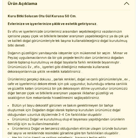
Ürün Açıklama
Kuru Bitki Solucan Otu Gül Kurusu 50 Cm.
Evlerinize ve işyerlerinize şıklık ve estetik getiriyoruz.
Ev ofis ve işyerlerinizde ürünlerimiz arasından seçebileceğiniz vazolarınızın
içerisine yapay çiçek ve bitkilerle beraber aranjman yapabileceğiniz ya da çok şık
ve kaliteli doğal görünümleriyle tek başına kullanabileceğiniz doğal kurutulmuş
bitki demeti .
Doğanın güzelliğini yanıbaşında isteyenler için mükemmel bir seçim . Mimar ve
Peyzaj uygulamacılarının da bir çok projede tercihi olan ürünlerimiz doğadan
özenle toplanıp kurutulmuş ve doğal boyalarla farklı renklerde boyanmıştır .
Ürünümüzü Ev , ofis , işyerleri gibi dilediğiniz mekanda kullanarak
dekorasyonlarınıza şıklık ve estetik katabilirsiniz .
Ürünlerimiz gerçekçi dokusu , parlak renkleri, doğal ve canlı görünümleriyle , ev ,
cafe ve işyerlerinizi dekore etmek için çok uygundur, bulunduğu ortama canlılık
ve güzellik katan ürünümüz bir çok dekorasyon stiline uyumludur ürünümüzü
diğer benzer çiçek ve bitkilerle aranjman yaparak ilkbahar güzelliği ve
sıcaklığının tüm mekanlarda hissedilmesini sağlayabilirsiniz.
Bütün yıl boyu dekoratif görünen ve bakım gerektirmeyen bir bahçe
oluşturmak için Doğadan doğal olarak toplanıp kurutulan ürünümüz doğal
olduğundan uzunluk ölçülerinde 3-4 Cm farklılıklar oluşabilir .
Ürünümüz Doğal ve kurutulmuş olup el boyaması yapıldığından ürünlerin
temizliği için su kullanılmamalıdır .
Ürünlerimiz Doğal ve benzersiz olduğundan elinize ulaşan üründe bulunan
dal sayısı ve renklerinde resimdeki görseline göre ton farklılıkları oluşabilir .
Her bir ürün özenli ve sağlam paketlenir , hasarsız teslim edilir .