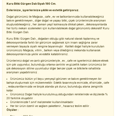
Kuru Bitki Gürgen Dalı Siyah 190 Cm.
Evlerinize , işyerlerinize şıklık ve estetik getiriyoruz.
Doğal görünümü ile Mağaza , cafe , ev ve balkonlarınızda kullanabileceğiniz
bakım gerektirmeyen , diğer doğal ve yapay bitki, çiçek ürünlerimizle aranjman
oluşturabileceğiniz , her zaman yeşil kalmasıyla dikkat çeken , dekorasyonlarda
her türlü mekan süslemeleri için kullanılabilecek doğal görünümlü dekoratif Kuru
Bitki Gürgen Dalı.
Kuru Bitki Gürgen Dalı , doğadan olduğu gibi natural olarak toplanmış ve
dekorasyonlarda farklı bir görünüm sağlamak için insan sağlığına zarar
vermeyen boyayla siyah rengine boyanmıştır . Kaliteli doğal haliyle kurutulan
ürünümüzü Mağaza, vitrin , balkon veya dilediğiniz mekanda kullanarak
dekorasyonlarınıza şıklık ve estetik katabilirsiniz .
Ürünlerimiz doğal ve canlı görünümleriyle , ev , cafe ve işyerlerinizi dekore etmek
için çok uygundur, bulunduğu ortama canlılık ve güzellik katan ürünümüz bir
çok dekorasyon stiline uyumludur diğer benzer çiçek ve bitkilerle rahatlıkla
aranjman yapabilirsiniz .
Ürünümüz bütün yıl boyu yemyeşil görünen ve bakım gerektirmeyen bir
bahçe oluşturmak için mükemmeldir. Estetik tasarımıyla evinizde, ofisinizde , cafe
, restaurantlarınızda ve birçok alanda şık durur, bulunduğu alana zenginlik
katar.
Ürünümüz Doğal haliyle kurutulmuş olduğundan renklerinde ve ölçülerde %
20 farklılık oluşabilir .
Ürünlerimizde 1.sınıf malzemeler kullanılmaktadır.
Her bir ürün özenli ve sağlam paketlenir , hasarsız teslim edilir .
Ölçüler :