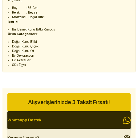
Ölçüler :
Boy : 55 Cm
Renk : Beyaz
Malzeme : Doğal Bitki
İçerik:
Bir Demet Kuru Bitki Ruscus
Ürün Kategorileri:
Doğal Kuru Bitki
Doğal Kuru Çiçek
Doğal Kuru Ot
Ev Dekorasyon
Ev Aksesuar
Süs Eşya
Alışverişlerinizde 3 Taksit Fırsatı!
Whatsapp Destek
Kargom Nerede?