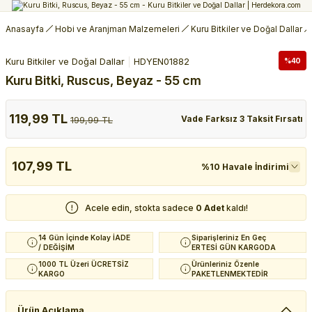
Anasayfa
Hobi ve Aranjman Malzemeleri
Kuru Bitkiler ve Doğal Dallar
Kuru Bitkiler ve Doğal Dallar
HDYEN01882
%40
Kuru Bitki, Ruscus, Beyaz - 55 cm
119,99 TL
Vade Farksız 3 Taksit Fırsatı
199,99 TL
107,99 TL
%10 Havale İndirimi
Acele edin, stokta sadece
0 Adet
kaldı!
14 Gün İçinde Kolay İADE
Siparişleriniz En Geç
/ DEĞİŞİM
ERTESİ GÜN KARGODA
1000 TL Üzeri ÜCRETSİZ
Ürünleriniz Özenle
KARGO
PAKETLENMEKTEDİR
Ürün Açıklama