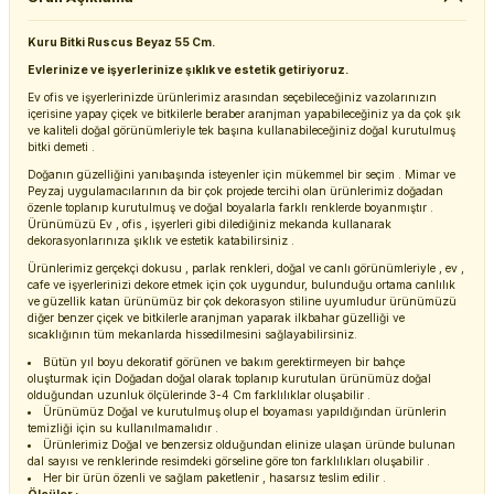
Kuru Bitki Ruscus Beyaz 55 Cm.
Evlerinize ve işyerlerinize şıklık ve estetik getiriyoruz.
Ev ofis ve işyerlerinizde ürünlerimiz arasından seçebileceğiniz vazolarınızın
içerisine yapay çiçek ve bitkilerle beraber aranjman yapabileceğiniz ya da çok şık
ve kaliteli doğal görünümleriyle tek başına kullanabileceğiniz doğal kurutulmuş
bitki demeti .
Doğanın güzelliğini yanıbaşında isteyenler için mükemmel bir seçim . Mimar ve
Peyzaj uygulamacılarının da bir çok projede tercihi olan ürünlerimiz doğadan
özenle toplanıp kurutulmuş ve doğal boyalarla farklı renklerde boyanmıştır .
Ürünümüzü Ev , ofis , işyerleri gibi dilediğiniz mekanda kullanarak
dekorasyonlarınıza şıklık ve estetik katabilirsiniz .
Ürünlerimiz gerçekçi dokusu , parlak renkleri, doğal ve canlı görünümleriyle , ev ,
cafe ve işyerlerinizi dekore etmek için çok uygundur, bulunduğu ortama canlılık
ve güzellik katan ürünümüz bir çok dekorasyon stiline uyumludur ürünümüzü
diğer benzer çiçek ve bitkilerle aranjman yaparak ilkbahar güzelliği ve
sıcaklığının tüm mekanlarda hissedilmesini sağlayabilirsiniz.
Bütün yıl boyu dekoratif görünen ve bakım gerektirmeyen bir bahçe
oluşturmak için Doğadan doğal olarak toplanıp kurutulan ürünümüz doğal
olduğundan uzunluk ölçülerinde 3-4 Cm farklılıklar oluşabilir .
Ürünümüz Doğal ve kurutulmuş olup el boyaması yapıldığından ürünlerin
temizliği için su kullanılmamalıdır .
Ürünlerimiz Doğal ve benzersiz olduğundan elinize ulaşan üründe bulunan
dal sayısı ve renklerinde resimdeki görseline göre ton farklılıkları oluşabilir .
Her bir ürün özenli ve sağlam paketlenir , hasarsız teslim edilir .