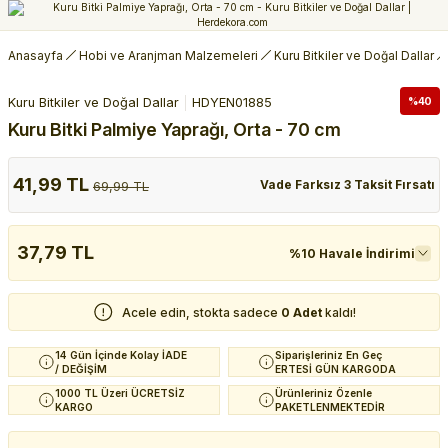
Anasayfa
Hobi ve Aranjman Malzemeleri
Kuru Bitkiler ve Doğal Dallar
Kuru Bitkiler ve Doğal Dallar
HDYEN01885
%40
Kuru Bitki Palmiye Yaprağı, Orta - 70 cm
41,99 TL
Vade Farksız 3 Taksit Fırsatı
69,99 TL
37,79 TL
%10 Havale İndirimi
Acele edin, stokta sadece
0 Adet
kaldı!
14 Gün İçinde Kolay İADE
Siparişleriniz En Geç
/ DEĞİŞİM
ERTESİ GÜN KARGODA
1000 TL Üzeri ÜCRETSİZ
Ürünleriniz Özenle
KARGO
PAKETLENMEKTEDİR