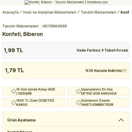
Anasayfa
Hobi ve Aranjman Malzemeleri
Tanzim Malzemeleri
Konfet
Tanzim Malzemeleri
HDYEN04699
Konfeti, Biberon
1,99 TL
Vade Farksız 3 Taksit Fırsatı
1,79 TL
%10 Havale İndirimi
14 Gün İçinde Kolay İADE
Siparişleriniz En Geç
/ DEĞİŞİM
ERTESİ GÜN KARGODA
1000 TL Üzeri ÜCRETSİZ
Ürünleriniz Özenle
KARGO
PAKETLENMEKTEDİR
Ürün Açıklama