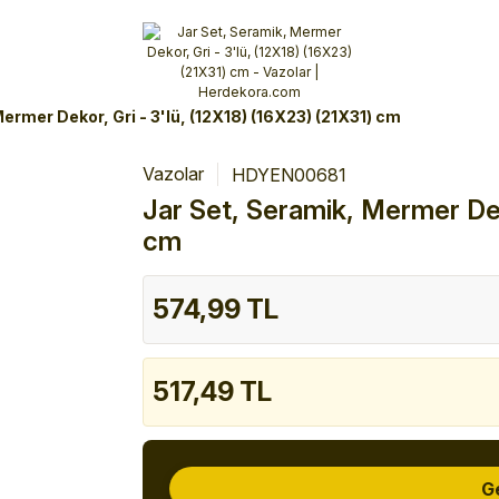
Alışverişlerinizde 3 Taksit Fırsatı!
İlk siparişinizi verin!
%10 Havale İndirimi
Şimdi Alışveriş yap!
ermer Dekor, Gri - 3'lü, (12X18) (16X23) (21X31) cm
Vazolar
HDYEN00681
Jar Set, Seramik, Mermer Deko
cm
574,99 TL
517,49 TL
G