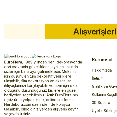
Alışverişler
Kurumsal
EuroFlora
, 1989 yılından beri, dekorasyonda
dört mevsimin güzelliklerini aynı çatı altında
Hakkımızda
sizler için bir araya getirmektedir. Mekanlar
için düşünülen tüm dekoratif yeniliklere
İletişim
ulaşabilir, tüm dekorasyon ve aksesuar
ihtiyaçlarınızı karşılayabilir ve sizin için özel
Gizlilik ve Güv
olduğunu düşündüğünüz kişilere en güzel
Kullanım Koşull
hediyeleri seçebilirsiniz. Artık EuroFlora'nın
eşsiz ürün yelpazesine, online platformu
3D Secure
Herdekora.com üzerinden de kolayca
ulaşabilir, dilediğiniz yerden alışveriş keyfini
Üyelik Sözleş
yaşayabilirsiniz.