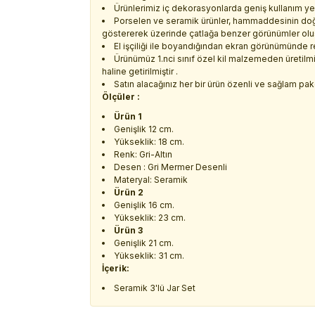
Ürünlerimiz iç dekorasyonlarda geniş kullanım ye
Porselen ve seramik ürünler, hammaddesinin doğa
göstererek üzerinde çatlağa benzer görünümler oluştu
El işçiliği ile boyandığından ekran görünümünde renk
Ürünümüz 1.nci sınıf özel kil malzemeden üretilmiş
haline getirilmiştir .
Satın alacağınız her bir ürün özenli ve sağlam paket
Ölçüler :
Ürün 1
Genişlik 12 cm.
Yükseklik: 18 cm.
Renk: Gri-Altın
Desen : Gri Mermer Desenli
Materyal: Seramik
Ürün 2
Genişlik 16 cm.
Yükseklik: 23 cm.
Ürün 3
Genişlik 21 cm.
Yükseklik: 31 cm.
İçerik:
Seramik 3'lü Jar Set