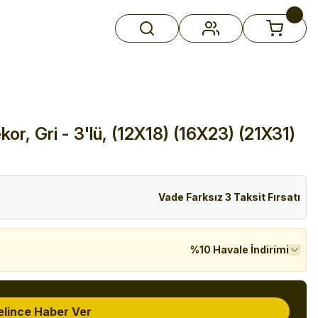
r, Gri - 3'lü, (12X18) (16X23) (21X31)
Vade Farksız 3 Taksit Fırsatı
%10 Havale İndirimi
elince Haber Ver