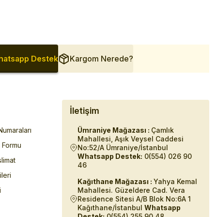
atsapp Destek
Kargom Nerede?
İletişim
umaraları
Ümraniye Mağazası :
Çamlık
Mahallesi, Aşık Veysel Caddesi
m Formu
No:52/A Ümraniye/İstanbul
Whatsapp Destek:
0(554) 026 90
limat
46
ileri
Kağıthane Mağazası :
Yahya Kemal
i
Mahallesi. Güzeldere Cad. Vera
Residence Sitesi A/B Blok No:6A 1
Kağıthane/İstanbul
Whatsapp
Destek:
0(554) 255 90 48