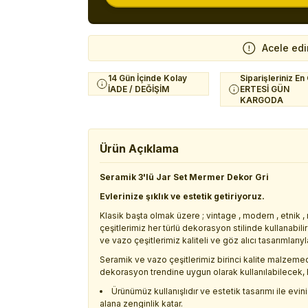
Acele edi
14 Gün İçinde Kolay
Siparişleriniz En
İADE / DEĞİŞİM
ERTESİ GÜN
KARGODA
Ürün Açıklama
Seramik 3'lü Jar Set Mermer Dekor Gri
Evlerinize şıklık ve estetik getiriyoruz.
Klasik başta olmak üzere ; vintage , modern , etnik
çeşitlerimiz her türlü dekorasyon stilinde kullanabi
ve vazo çeşitlerimiz kaliteli ve göz alıcı tasarımları
Seramik ve vazo çeşitlerimiz birinci kalite malzeme
dekorasyon trendine uygun olarak kullanılabilecek, 
Ürünümüz kullanışlıdır ve estetik tasarımı ile ev
alana zenginlik katar.