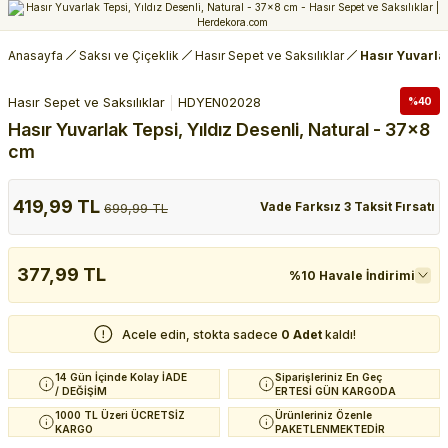
Anasayfa
Saksı ve Çiçeklik
Hasır Sepet ve Saksılıklar
Hasır Yuvarlak
Hasır Sepet ve Saksılıklar
HDYEN02028
%40
Hasır Yuvarlak Tepsi, Yıldız Desenli, Natural - 37x8
cm
419,99 TL
Vade Farksız 3 Taksit Fırsatı
699,99 TL
377,99 TL
%10 Havale İndirimi
Acele edin, stokta sadece
0 Adet
kaldı!
14 Gün İçinde Kolay İADE
Siparişleriniz En Geç
/ DEĞİŞİM
ERTESİ GÜN KARGODA
1000 TL Üzeri ÜCRETSİZ
Ürünleriniz Özenle
KARGO
PAKETLENMEKTEDİR