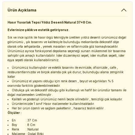
Ürün Açıklama
Hasır Yuvarlak Tepsi Yıldız Desenli Natural 37x8 Cm.
Evlerinize şıklık ve estetik getiriyoruz.
Sık ve ince işcilik ile hasır örgü tekniğiyle üretilen yıldız desenli ürünümüz doğal
görünümü , şık tasarımı ve kalitesiyle bulunduğu mekanlarda dekoratif obje
olarak orta sehpalarda , yemek masaları ve raflarınızda göz kamaştıracaktır.
Ürünümüz ayrıca fonksiyonel depolama seçeneği sunan mükemmel bir tasarıma
sahiptir çok amaçlı kullanılabilir. İster düzenleyici sepet, ister mutfak sepeti, ister
eşya sepeti olarak kullanabilirsiniz.
Ürünümüz kullanışlıdır ve estetik tasarımı ile evinizde, ofisinizde , cafe ,
restaurantlarınızda ve birçok alanda çok şık durur, bulunduğu alana zenginlik
katar.
Ürünümüz el yapımı olduğu için renk desen , boyut ve ağırlıkları % 5
oranında farklılık gösterebilmektedir.
Oldukça şık ve dekoratif olduğu gibi kullanışlı ve hafif bir üründür tamamı ile
doğal malzemeden üretilmiştir .
Kaliteli ve gösterişli ürünümüz nemli bezle silinebilir , temizliği çok kolaydır.
Ürünlerimizde 1.sınıf Hasır malzemeler kullanılmaktadır.
Her bir ürün özenli ve sağlam paketlenir , hasarsız teslim edilir .
Ölçüler :
En : 37 Cm
Boy : 8 Cm
Renk : Natural
Malzeme : Doğal Bitki