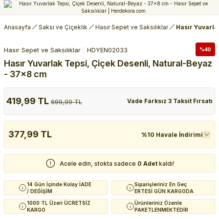
Anasayfa
Saksı ve Çiçeklik
Hasır Sepet ve Saksılıklar
Hasır Yuvarla
Hasır Sepet ve Saksılıklar
HDYEN02033
%40
Hasır Yuvarlak Tepsi, Çiçek Desenli, Natural-Beyaz
- 37x8 cm
419,99 TL
Vade Farksız 3 Taksit Fırsatı
699,99 TL
377,99 TL
%10 Havale İndirimi
Acele edin, stokta sadece
0 Adet
kaldı!
14 Gün İçinde Kolay İADE
Siparişleriniz En Geç
/ DEĞİŞİM
ERTESİ GÜN KARGODA
1000 TL Üzeri ÜCRETSİZ
Ürünleriniz Özenle
KARGO
PAKETLENMEKTEDİR