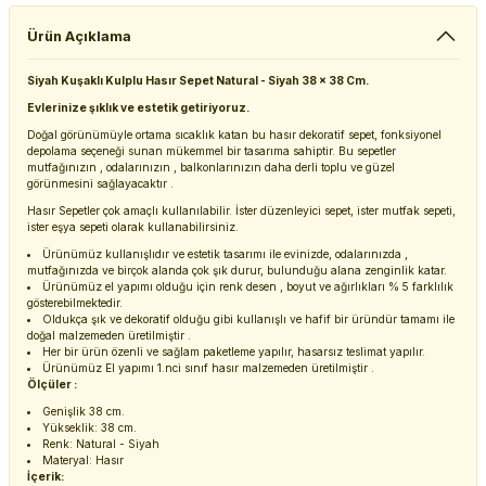
Ürün Açıklama
Siyah Kuşaklı Kulplu Hasır Sepet Natural - Siyah 38 x 38 Cm.
Evlerinize şıklık ve estetik getiriyoruz.
Doğal görünümüyle ortama sıcaklık katan bu hasır dekoratif sepet, fonksiyonel
depolama seçeneği sunan mükemmel bir tasarıma sahiptir. Bu sepetler
mutfağınızın , odalarınızın , balkonlarınızın daha derli toplu ve güzel
görünmesini sağlayacaktır .
Hasır Sepetler çok amaçlı kullanılabilir. İster düzenleyici sepet, ister mutfak sepeti,
ister eşya sepeti olarak kullanabilirsiniz.
Ürünümüz kullanışlıdır ve estetik tasarımı ile evinizde, odalarınızda ,
mutfağınızda ve birçok alanda çok şık durur, bulunduğu alana zenginlik katar.
Ürünümüz el yapımı olduğu için renk desen , boyut ve ağırlıkları % 5 farklılık
gösterebilmektedir.
Oldukça şık ve dekoratif olduğu gibi kullanışlı ve hafif bir üründür tamamı ile
doğal malzemeden üretilmiştir .
Her bir ürün özenli ve sağlam paketleme yapılır, hasarsız teslimat yapılır.
Ürünümüz El yapımı 1.nci sınıf hasır malzemeden üretilmiştir .
Ölçüler :
Genişlik 38 cm.
Yükseklik: 38 cm.
Renk: Natural - Siyah
Materyal: Hasır
İçerik: