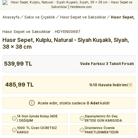
Anasayfa
Saksı ve Çiçeklik
Hasır Sepet ve Saksılıklar
Hasır Sepet, K
Hasır Sepet ve Saksılıklar
HDYEN00697
Hasır Sepet, Kulplu, Natural - Siyah Kuşaklı, Siyah,
38 x 38 cm
539,99 TL
Vade Farksız 3 Taksit Fırsatı
485,99 TL
%10 Havale İndirimi
Acele edin, stokta sadece
0 Adet
kaldı!
14 Gün İçinde Kolay İADE
Siparişleriniz En Geç
/ DEĞİŞİM
ERTESİ GÜN KARGODA
1000 TL Üzeri ÜCRETSİZ
Ürünleriniz Özenle
KARGO
PAKETLENMEKTEDİR