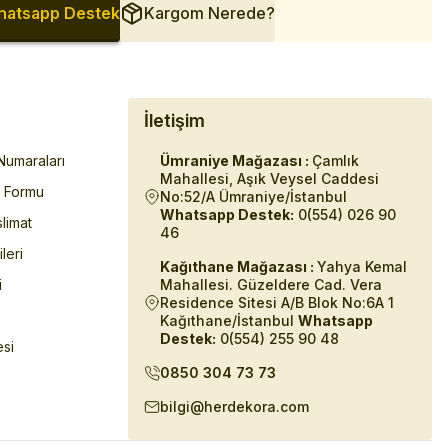
atsapp Destek
Kargom Nerede?
İletişim
umaraları
Ümraniye Mağazası :
Çamlık
Mahallesi, Aşık Veysel Caddesi
m Formu
No:52/A Ümraniye/İstanbul
Whatsapp Destek:
0(554) 026 90
limat
46
ileri
Kağıthane Mağazası :
Yahya Kemal
i
Mahallesi. Güzeldere Cad. Vera
Residence Sitesi A/B Blok No:6A 1
Kağıthane/İstanbul
Whatsapp
Destek:
0(554) 255 90 48
esi
0850 304 73 73
bilgi@herdekora.com