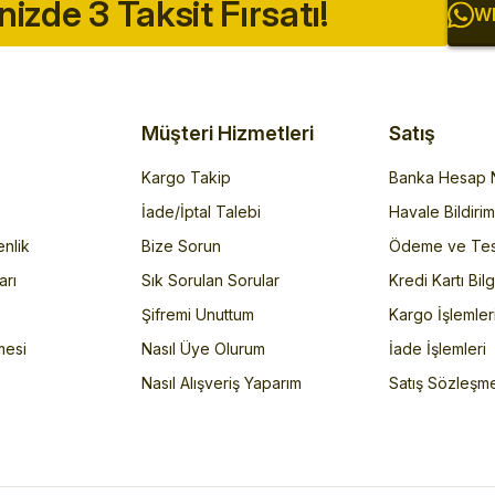
inizde 3 Taksit Fırsatı!
Wh
Müşteri Hizmetleri
Satış
Kargo Takip
Banka Hesap N
İade/İptal Talebi
Havale Bildiri
enlik
Bize Sorun
Ödeme ve Tes
arı
Sık Sorulan Sorular
Kredi Kartı Bilg
Şifremi Unuttum
Kargo İşlemler
mesi
Nasıl Üye Olurum
İade İşlemleri
Nasıl Alışveriş Yaparım
Satış Sözleşm