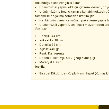
bulunduğu alana zenginlik katar.
Ürünümüz el yapımı olduğu için renk desen , boyut 
Ürünümüzün iç bezi çıkarılıp yıkanabilmektedir . Ol
tamamı ile doğal malzemeden üretilmiştir .
Her bir ürün özenli ve sağlam paketleme yapılır, ha
Ürünümüz El yapımı 1. sınıf hasır malzemeden üreti
Ölçüler :
Genişlik 44 cm.
Yükseklik: 18 cm.
Derinlik: 32 cm.
Ağırlık: 440 gr.
Renk: Kahverengi
Desen: Hasır Örgü Gri Zigzag Kumaş İçli
Materyal: Hasır
İçerik:
Bir adet Dikdörtgen Kulplu Hasır Sepet (Kumaş İçl