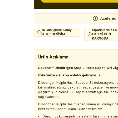
Acele edi
14 Gün İçinde Kolay
Siparişleriniz En
İADE / DEĞİŞİM
ERTESİ GÜN
KARGODA
Ürün Açıklama
Dekoratif Dikdörtgen Kulplu Hasır Sepet (Gri Zi
Evlerinize şıklık ve estetik getiriyoruz.
Dikdörtgen Kulplu Hasır Sepetler Ev dekorasyonun
kullanabileceğiniz, dekoratif sepet çeşitleri ve mo
geçirilmiş ürünlerdir . Bu sepetler mutfağınızın , oda
sağlayacaktır .
Dikdörtgen Kulplu Hasır Sepeti kumaş içli olduğundan 
ister ekmek sepeti olarak kullanabilirsiniz.
Ürünümüz kullanışlıdır ve estetik tasarımı ile evin