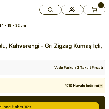
 44 x 18 x 32 cm
lu, Kahverengi - Gri Zigzag Kumaş İçli,
Vade Farksız 3 Taksit Fırsatı
%10 Havale İndirimi
elince Haber Ver