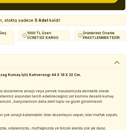
n, stokta sadece
0 Adet
kaldı!
 Geç
1000 TL Üzeri
Ürünleriniz Özenle
ÜCRETSİZ KARGO
PAKETLENMEKTEDİR
gzag Kumaş İçli) Kahverengi 44 X 18 X 32 Cm.
da düzenleme amaçlı veya yemek masalarınızda ekmeklik olarak
dellerimiz arasından tercih edebileceğiniz üst kısmına desenli kumaş
larınızın , banyolarınızın daha derli toplu ve güzel görünmesini
çok amaçlı kullanılabilir. İster düzenleyici sepet, ister mutfak sepeti,
izde, odalarınızda , mutfağınızda ve birçok alanda çok şık durur,