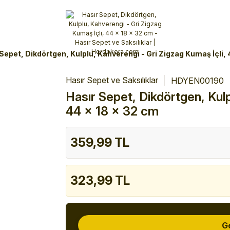
Alışverişlerinizde 3 Taksit Fırsatı!
İlk siparişinizi verin!
%10 Havale İndirimi
Şimdi Alışveriş yap!
Sepet, Dikdörtgen, Kulplu, Kahverengi - Gri Zigzag Kumaş İçli,
Hasır Sepet ve Saksılıklar
HDYEN00190
Hasır Sepet, Dikdörtgen, Kulp
44 x 18 x 32 cm
359,99 TL
323,99 TL
G