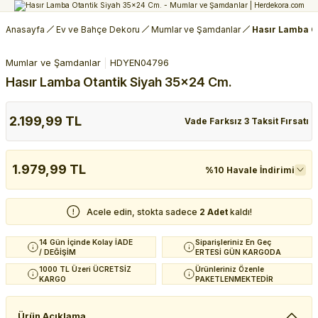
Anasayfa
Ev ve Bahçe Dekoru
Mumlar ve Şamdanlar
Hasır Lamba O
Mumlar ve Şamdanlar
HDYEN04796
Hasır Lamba Otantik Siyah 35x24 Cm.
2.199,99 TL
Vade Farksız 3 Taksit Fırsatı
1.979,99 TL
%10 Havale İndirimi
Acele edin, stokta sadece
2 Adet
kaldı!
14 Gün İçinde Kolay İADE
Siparişleriniz En Geç
/ DEĞİŞİM
ERTESİ GÜN KARGODA
1000 TL Üzeri ÜCRETSİZ
Ürünleriniz Özenle
KARGO
PAKETLENMEKTEDİR
Ürün Açıklama