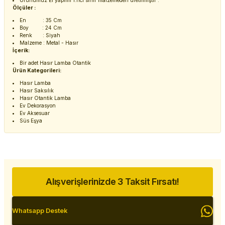
Ürünümüz El yapımı 1.nci sınıf malzemeden üretilmiştir .
Ölçüler :
En : 35 Cm
Boy : 24 Cm
Renk : Siyah
Malzeme : Metal - Hasır
İçerik:
Bir adet Hasır Lamba Otantik
Ürün Kategorileri:
Hasır Lamba
Hasır Saksılık
Hasır Otantik Lamba
Ev Dekorasyon
Ev Aksesuar
Süs Eşya
Alışverişlerinizde 3 Taksit Fırsatı!
Whatsapp Destek