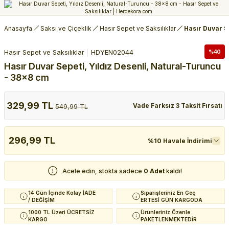
Anasayfa
Saksı ve Çiçeklik
Hasır Sepet ve Saksılıklar
Hasır Duvar S
Hasır Sepet ve Saksılıklar
HDYEN02044
%40
Hasır Duvar Sepeti, Yıldız Desenli, Natural-Turuncu
- 38x8 cm
329,99 TL
Vade Farksız 3 Taksit Fırsatı
549,99 TL
296,99 TL
%10 Havale İndirimi
Acele edin, stokta sadece
0 Adet
kaldı!
14 Gün İçinde Kolay İADE
Siparişleriniz En Geç
/ DEĞİŞİM
ERTESİ GÜN KARGODA
1000 TL Üzeri ÜCRETSİZ
Ürünleriniz Özenle
KARGO
PAKETLENMEKTEDİR