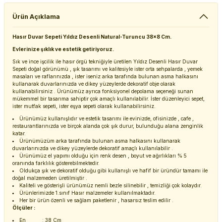
Ürün Açıklama
Hasır Duvar Sepeti Yıldız Desenli Natural-Turuncu 38x8 Cm.
Evlerinize şıklık ve estetik getiriyoruz.
Sık ve ince işcilik ile hasır örgü tekniğiyle üretilen Yıldız Desenli Hasır Duvar
Sepeti doğal görünümü , şık tasarımı ve kalitesiyle ister orta sehpalarda , yemek
masaları ve raflarınızda , ister iseniz arka tarafında bulunan asma halkasını
kullanarak duvarlarınızda ve dikey yüzeylerde dekoratif obje olarak
kullanabilirsiniz . Ürünümüz ayrıca fonksiyonel depolama seçeneği sunan
mükemmel bir tasarıma sahiptir çok amaçlı kullanılabilir. İster düzenleyici sepet,
ister mutfak sepeti, ister eşya sepeti olarak kullanabilirsiniz.
Ürünümüz kullanışlıdır ve estetik tasarımı ile evinizde, ofisinizde , cafe ,
restaurantlarınızda ve birçok alanda çok şık durur, bulunduğu alana zenginlik
katar.
Ürünümüzüm arka tarafında bulunan asma halkasını kullanarak
duvarlarınızda ve dikey yüzeylerde dekoratif amaçlı kullanılabilir .
Ürünümüz el yapımı olduğu için renk desen , boyut ve ağırlıkları % 5
oranında farklılık gösterebilmektedir.
Oldukça şık ve dekoratif olduğu gibi kullanışlı ve hafif bir üründür tamamı ile
doğal malzemeden üretilmiştir .
Kaliteli ve gösterişli ürünümüz nemli bezle silinebilir , temizliği çok kolaydır.
Ürünlerimizde 1.sınıf Hasır malzemeler kullanılmaktadır.
Her bir ürün özenli ve sağlam paketlenir , hasarsız teslim edilir .
Ölçüler :
En : 38 Cm