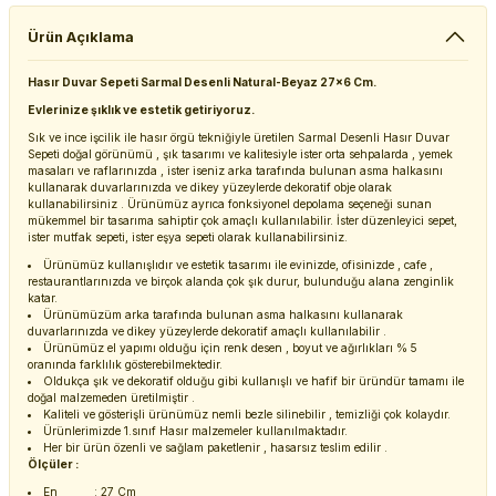
Ürün Açıklama
Hasır Duvar Sepeti Sarmal Desenli Natural-Beyaz 27x6 Cm.
Evlerinize şıklık ve estetik getiriyoruz.
Sık ve ince işcilik ile hasır örgü tekniğiyle üretilen Sarmal Desenli Hasır Duvar
Sepeti doğal görünümü , şık tasarımı ve kalitesiyle ister orta sehpalarda , yemek
masaları ve raflarınızda , ister iseniz arka tarafında bulunan asma halkasını
kullanarak duvarlarınızda ve dikey yüzeylerde dekoratif obje olarak
kullanabilirsiniz . Ürünümüz ayrıca fonksiyonel depolama seçeneği sunan
mükemmel bir tasarıma sahiptir çok amaçlı kullanılabilir. İster düzenleyici sepet,
ister mutfak sepeti, ister eşya sepeti olarak kullanabilirsiniz.
Ürünümüz kullanışlıdır ve estetik tasarımı ile evinizde, ofisinizde , cafe ,
restaurantlarınızda ve birçok alanda çok şık durur, bulunduğu alana zenginlik
katar.
Ürünümüzüm arka tarafında bulunan asma halkasını kullanarak
duvarlarınızda ve dikey yüzeylerde dekoratif amaçlı kullanılabilir .
Ürünümüz el yapımı olduğu için renk desen , boyut ve ağırlıkları % 5
oranında farklılık gösterebilmektedir.
Oldukça şık ve dekoratif olduğu gibi kullanışlı ve hafif bir üründür tamamı ile
doğal malzemeden üretilmiştir .
Kaliteli ve gösterişli ürünümüz nemli bezle silinebilir , temizliği çok kolaydır.
Ürünlerimizde 1.sınıf Hasır malzemeler kullanılmaktadır.
Her bir ürün özenli ve sağlam paketlenir , hasarsız teslim edilir .
Ölçüler :
En : 27 Cm