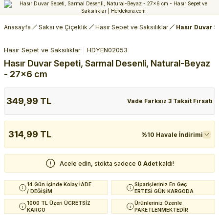
Anasayfa
Saksı ve Çiçeklik
Hasır Sepet ve Saksılıklar
Hasır Duvar S
Hasır Sepet ve Saksılıklar
HDYEN02053
Hasır Duvar Sepeti, Sarmal Desenli, Natural-Beyaz
- 27x6 cm
349,99 TL
Vade Farksız 3 Taksit Fırsatı
314,99 TL
%10 Havale İndirimi
Acele edin, stokta sadece
0 Adet
kaldı!
14 Gün İçinde Kolay İADE
Siparişleriniz En Geç
/ DEĞİŞİM
ERTESİ GÜN KARGODA
1000 TL Üzeri ÜCRETSİZ
Ürünleriniz Özenle
KARGO
PAKETLENMEKTEDİR