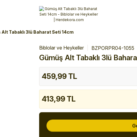
Alışverişlerinizde 3 Taksit Fırsatı!
İlk siparişinizi verin!
%10 Havale İndirimi
Şimdi Alışveriş yap!
Alt Tabaklı 3lü Baharat Seti 14cm
Biblolar ve Heykeller
BZPORPR04-1055
Gümüş Alt Tabaklı 3lü Bahara
459,99 TL
413,99 TL
G