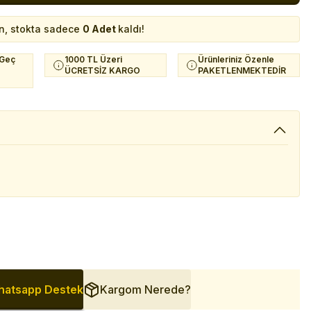
n, stokta sadece
0 Adet
kaldı!
 Geç
1000 TL Üzeri
Ürünleriniz Özenle
ÜCRETSİZ KARGO
PAKETLENMEKTEDİR
atsapp Destek
Kargom Nerede?