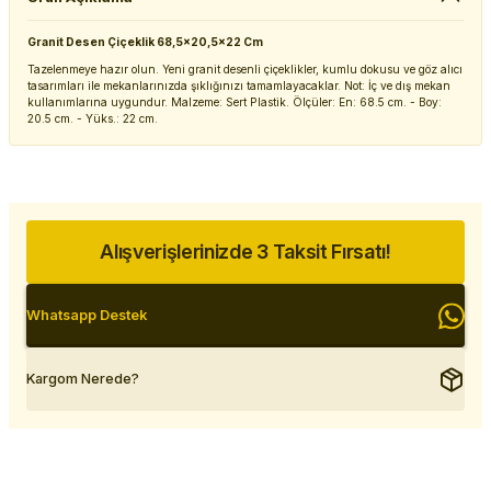
Granit Desen Çiçeklik 68,5x20,5x22 Cm
Tazelenmeye hazır olun. Yeni granit desenli çiçeklikler, kumlu dokusu ve göz alıcı
tasarımları ile mekanlarınızda şıklığınızı tamamlayacaklar. Not: İç ve dış mekan
kullanımlarına uygundur. Malzeme: Sert Plastik. Ölçüler: En: 68.5 cm. - Boy:
20.5 cm. - Yüks.: 22 cm.
Alışverişlerinizde 3 Taksit Fırsatı!
Whatsapp Destek
Kargom Nerede?