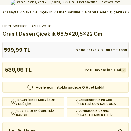
Anasayfa
Saksı ve Çiçeklik
Fiber Saksılar
Granit Desen Çiçeklik 6
Fiber Saksılar
BZEFL28118
Granit Desen Çiçeklik 68,5x20,5x22 Cm
599,99 TL
Vade Farksız 3 Taksit Fırsatı
539,99 TL
%10 Havale İndirimi
Acele edin, stokta sadece
0 Adet
kaldı!
14 Gün İçinde Kolay İADE
Siparişleriniz En Geç
/ DEĞİŞİM
ERTESİ GÜN KARGODA
1000 TL Üzeri ÜCRETSİZ
Ürünleriniz Özenle
KARGO
PAKETLENMEKTEDİR
Ürün Açıklama