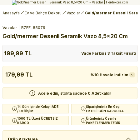
Anasayfa
Ev ve Bahçe Dekoru
Vazolar
Gold/mermer Desenli Sera
Vazolar
BZEFL85079
Gold/mermer Desenli Seramik Vazo 8,5x20 Cm
199,99 TL
Vade Farksız 3 Taksit Fırsatı
179,99 TL
%10 Havale İndirimi
Acele edin, stokta sadece
0 Adet
kaldı!
14 Gün İçinde Kolay İADE
Siparişleriniz En Geç
/ DEĞİŞİM
ERTESİ GÜN KARGODA
1000 TL Üzeri ÜCRETSİZ
Ürünleriniz Özenle
KARGO
PAKETLENMEKTEDİR
Ürün Açıklama