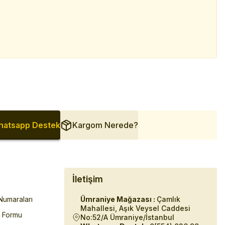
atsapp Destek
Kargom Nerede?
İletişim
umaraları
Ümraniye Mağazası :
Çamlık
Mahallesi, Aşık Veysel Caddesi
m Formu
No:52/A Ümraniye/İstanbul