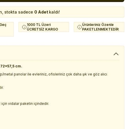
n, stokta sadece
0 Adet
kaldı!
 Geç
1000 TL Üzeri
Ürünleriniz Özenle
ÜCRETSİZ KARGO
PAKETLENMEKTEDİR
 72x57,5 cm.
ap/metal panolar ile evleriniz, ofisleriniz çok daha şık ve göz alıcı
ir.
için vidalar paketin içindedir.