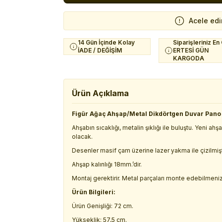
Acele edi
14 Gün İçinde Kolay
Siparişleriniz En
İADE / DEĞİŞİM
ERTESİ GÜN
KARGODA
Ürün Açıklama
Figür Ağaç Ahşap/Metal Dikdörtgen Duvar Pano
Ahşabın sıcaklığı, metalin şıklığı ile buluştu. Yeni ahş
olacak.
Desenler masif çam üzerine lazer yakma ile çizilmişt
Ahşap kalınlığı 18mm.’dir.
Montaj gerektirir. Metal parçaları monte edebilmeniz 
Ürün Bilgileri:
Ürün Genişliği: 72 cm.
Yükseklik: 57,5 cm.