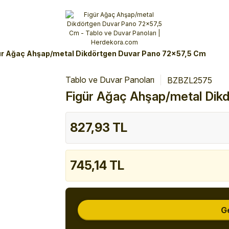
Alışverişlerinizde 3 Taksit Fırsatı!
İlk siparişinizi verin!
%10 Havale İndirimi
Şimdi Alışveriş yap!
ür Ağaç Ahşap/metal Dikdörtgen Duvar Pano 72x57,5 Cm
Tablo ve Duvar Panoları
BZBZL2575
Figür Ağaç Ahşap/metal Dik
827,93 TL
745,14 TL
G