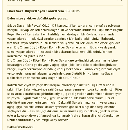
Fiber Saksı Büyük Köşeli Konik Krem 35x51 Cm.
Evlerinize şıklık ve doğallık getiriyoruz.
Şık ve Dayanıklı Peyzaj Çözümü ! kompozit fiber saksılar cam elyaf ve polyester
karışımı ile yapılan son derece dayanıklı ve dekoratif ürünlerdir. Dış Ortam Büyük
Köşeli Konik fiber Saksı hem hafifliği hem de dayanıklılığıyla açık alanlarda ,
yaşam alanlarınızda özel sınırlar yaratmak için kullanabilirsiniz . Bahçenizi,
terasınızı veya balkonunuzu modern ve işlevsel bir şekilde düzenlemek için ideal
olan Dış Ortam Büyük Köşeli Konik Fiber Saksı ile tanışın! Bu şık ve dayanıklı
saksı, yaşam alanlarınıza estetik bir dokunuş katarken, bitkileriniz için de
mükemmel bir yuva sunar.
Dış Ortam Büyük Köşeli Konik Fiber Saksı kare şeklindeki şık tasarımı ile içine
koyacağınız Canlı ya da yapay ağaç , çiçek ,bitkilerle dekore edebileceğiniz ev ,
bahçe , işyeri dekorasyonlarında iç ve dış mekanda kullanabileceğiniz cam elyaf
ve polyester karışımlı alaşımı sayesinde uzun ömürlü bir kullanım sağlayan
çizilmelere ve darbelere karşı dayanıklı bir üründür.
Kaliteli cam elyaf ve polyester karışımı malzemeyle üretilen Dış Ortam Konik
şekilli fiber Saksı yüzeyinde sağlığınıza zarar vermeyen boya kullanılmıştır. Fiber
saksılarımız muhteşem görünümleriyle , iç ve dış mekanlarda mimari dekorasyon
ve peyzaj uygulamalarında , işyeri ve ofislerinizde kullanabilirsiniz . Görsel
estetiğe önem verenlerin tercihi olan Dekoratif Saksılarımız , canlı veya yapay
ağaç , çiçek ve bitkilerinizi dekorasyonlarda göz alıcı bir şekilde sergilemenizi
sağlayacaktır. Saksı ve Çiçekliklerimize tarzınıza uygun bitkiler , çiçekler veya
objeler koyarak dekoratif amaçlı da kullanabilirsiniz, hasar direnci yüksektir ve
uzun ömürlüdür ayrıca rengi kolay solmaz.
Saksı Özellikleri :