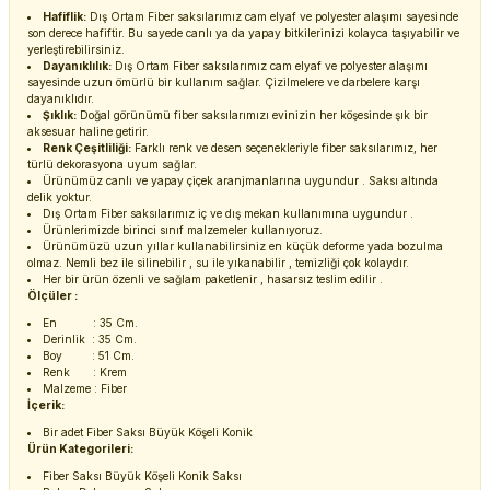
Hafiflik:
Dış Ortam Fiber saksılarımız cam elyaf ve polyester alaşımı sayesinde
son derece hafiftir. Bu sayede canlı ya da yapay bitkilerinizi kolayca taşıyabilir ve
yerleştirebilirsiniz.
Dayanıklılık:
Dış Ortam Fiber saksılarımız cam elyaf ve polyester alaşımı
sayesinde uzun ömürlü bir kullanım sağlar. Çizilmelere ve darbelere karşı
dayanıklıdır.
Şıklık:
Doğal görünümü fiber saksılarımızı evinizin her köşesinde şık bir
aksesuar haline getirir.
Renk Çeşitliliği:
Farklı renk ve desen seçenekleriyle fiber saksılarımız, her
türlü dekorasyona uyum sağlar.
Ürünümüz canlı ve yapay çiçek aranjmanlarına uygundur . Saksı altında
delik yoktur.
Dış Ortam Fiber saksılarımız iç ve dış mekan kullanımına uygundur .
Ürünlerimizde birinci sınıf malzemeler kullanıyoruz.
Ürünümüzü uzun yıllar kullanabilirsiniz en küçük deforme yada bozulma
olmaz. Nemli bez ile silinebilir , su ile yıkanabilir , temizliği çok kolaydır.
Her bir ürün özenli ve sağlam paketlenir , hasarsız teslim edilir .
Ölçüler :
En : 35 Cm.
Derinlik : 35 Cm.
Boy : 51 Cm.
Renk : Krem
Malzeme : Fiber
İçerik:
Bir adet Fiber Saksı Büyük Köşeli Konik
Ürün Kategorileri:
Fiber Saksı Büyük Köşeli Konik Saksı