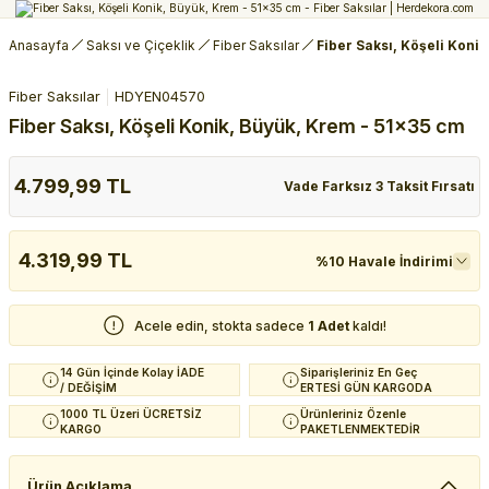
Anasayfa
Saksı ve Çiçeklik
Fiber Saksılar
Fiber Saksı, Köşeli Koni
Fiber Saksılar
HDYEN04570
Fiber Saksı, Köşeli Konik, Büyük, Krem - 51x35 cm
4.799,99 TL
Vade Farksız 3 Taksit Fırsatı
4.319,99 TL
%10 Havale İndirimi
Acele edin, stokta sadece
1 Adet
kaldı!
14 Gün İçinde Kolay İADE
Siparişleriniz En Geç
/ DEĞİŞİM
ERTESİ GÜN KARGODA
1000 TL Üzeri ÜCRETSİZ
Ürünleriniz Özenle
KARGO
PAKETLENMEKTEDİR
Ürün Açıklama