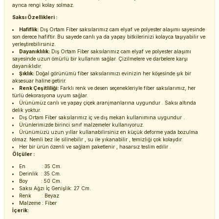
ayrıca rengi kolay solmaz.
Saksı Özellikleri :
Hafiflik:
Dış Ortam Fiber saksılarımız cam elyaf ve polyester alaşımı sayesinde
son derece hafiftir. Bu sayede canlı ya da yapay bitkilerinizi kolayca taşıyabilir ve
yerleştirebilirsiniz.
Dayanıklılık:
Dış Ortam Fiber saksılarımız cam elyaf ve polyester alaşımı
sayesinde uzun ömürlü bir kullanım sağlar. Çizilmelere ve darbelere karşı
dayanıklıdır.
Şıklık:
Doğal görünümü fiber saksılarımızı evinizin her köşesinde şık bir
aksesuar haline getirir.
Renk Çeşitliliği:
Farklı renk ve desen seçenekleriyle fiber saksılarımız, her
türlü dekorasyona uyum sağlar.
Ürünümüz canlı ve yapay çiçek aranjmanlarına uygundur . Saksı altında
delik yoktur.
Dış Ortam Fiber saksılarımız iç ve dış mekan kullanımına uygundur .
Ürünlerimizde birinci sınıf malzemeler kullanıyoruz.
Ürünümüzü uzun yıllar kullanabilirsiniz en küçük deforme yada bozulma
olmaz. Nemli bez ile silinebilir , su ile yıkanabilir , temizliği çok kolaydır.
Her bir ürün özenli ve sağlam paketlenir , hasarsız teslim edilir .
Ölçüler :
En : 35 Cm.
Derinlik : 35 Cm.
Boy : 50 Cm.
Saksı Ağzı İç Genişlik: 27 Cm.
Renk : Beyaz
Malzeme : Fiber
İçerik: