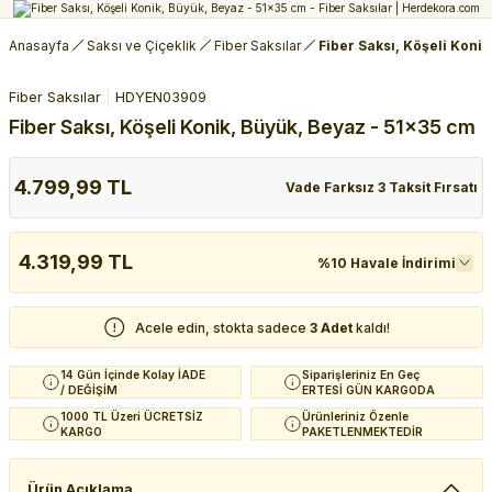
Anasayfa
Saksı ve Çiçeklik
Fiber Saksılar
Fiber Saksı, Köşeli Konik
Fiber Saksılar
HDYEN03909
Fiber Saksı, Köşeli Konik, Büyük, Beyaz - 51x35 cm
4.799,99 TL
Vade Farksız 3 Taksit Fırsatı
4.319,99 TL
%10 Havale İndirimi
Acele edin, stokta sadece
3 Adet
kaldı!
14 Gün İçinde Kolay İADE
Siparişleriniz En Geç
/ DEĞİŞİM
ERTESİ GÜN KARGODA
1000 TL Üzeri ÜCRETSİZ
Ürünleriniz Özenle
KARGO
PAKETLENMEKTEDİR
Ürün Açıklama