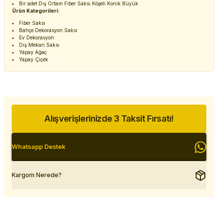
Bir adet Dış Ortam Fiber Saksı Köşeli Konik Büyük
Ürün Kategorileri:
Fiber Saksı
Bahçe Dekorasyon Saksı
Ev Dekorasyon
Dış Mekan Saksı
Yapay Ağaç
Yapay Çiçek
Alışverişlerinizde 3 Taksit Fırsatı!
Whatsapp Destek
Kargom Nerede?