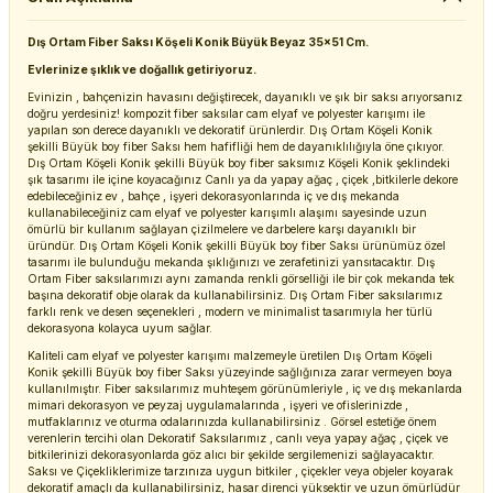
Dış Ortam Fiber Saksı Köşeli Konik Büyük Beyaz 35x51 Cm.
Evlerinize şıklık ve doğallık getiriyoruz.
Evinizin , bahçenizin havasını değiştirecek, dayanıklı ve şık bir saksı arıyorsanız
doğru yerdesiniz! kompozit fiber saksılar cam elyaf ve polyester karışımı ile
yapılan son derece dayanıklı ve dekoratif ürünlerdir. Dış Ortam Köşeli Konik
şekilli Büyük boy fiber Saksı hem hafifliği hem de dayanıklılığıyla öne çıkıyor.
Dış Ortam Köşeli Konik şekilli Büyük boy fiber saksımız Köşeli Konik şeklindeki
şık tasarımı ile içine koyacağınız Canlı ya da yapay ağaç , çiçek ,bitkilerle dekore
edebileceğiniz ev , bahçe , işyeri dekorasyonlarında iç ve dış mekanda
kullanabileceğiniz cam elyaf ve polyester karışımlı alaşımı sayesinde uzun
ömürlü bir kullanım sağlayan çizilmelere ve darbelere karşı dayanıklı bir
üründür. Dış Ortam Köşeli Konik şekilli Büyük boy fiber Saksı ürünümüz özel
tasarımı ile bulunduğu mekanda şıklığınızı ve zerafetinizi yansıtacaktır. Dış
Ortam Fiber saksılarımızı aynı zamanda renkli görselliği ile bir çok mekanda tek
başına dekoratif obje olarak da kullanabilirsiniz. Dış Ortam Fiber saksılarımız
farklı renk ve desen seçenekleri , modern ve minimalist tasarımıyla her türlü
dekorasyona kolayca uyum sağlar.
Kaliteli cam elyaf ve polyester karışımı malzemeyle üretilen Dış Ortam Köşeli
Konik şekilli Büyük boy fiber Saksı yüzeyinde sağlığınıza zarar vermeyen boya
kullanılmıştır. Fiber saksılarımız muhteşem görünümleriyle , iç ve dış mekanlarda
mimari dekorasyon ve peyzaj uygulamalarında , işyeri ve ofislerinizde ,
mutfaklarınız ve oturma odalarınızda kullanabilirsiniz . Görsel estetiğe önem
verenlerin tercihi olan Dekoratif Saksılarımız , canlı veya yapay ağaç , çiçek ve
bitkilerinizi dekorasyonlarda göz alıcı bir şekilde sergilemenizi sağlayacaktır.
Saksı ve Çiçekliklerimize tarzınıza uygun bitkiler , çiçekler veya objeler koyarak
dekoratif amaçlı da kullanabilirsiniz, hasar direnci yüksektir ve uzun ömürlüdür