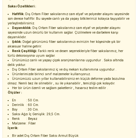
Saksı Özellikleri :
Hafiflik:
Dış Ortam Fiber saksılarımız cam elyaf ve polyester alaşımı sayesinde
son derece hafiftir. Bu sayede canlı ya da yapay bitkilerinizi kolayca taşıyabilir ve
yerleştirebilirsiniz.
Dayanıklılık:
Dış Ortam Fiber saksılarımız cam elyaf ve polyester alaşımı
sayesinde uzun ömürlü bir kullanım sağlar. Çizilmelere ve darbelere karşı
dayanıklıdır.
Şıklık:
Doğal görünümü fiber saksılarımızı evinizin her köşesinde şık bir
aksesuar haline getirir.
Renk Çeşitliliği:
Farklı renk ve desen seçenekleriyle fiber saksılarımız, her
türlü dekorasyona uyum sağlar.
Ürünümüz canlı ve yapay çiçek aranjmanlarına uygundur . Saksı altında
delik yoktur.
Dış Ortam Fiber saksılarımız iç ve dış mekan kullanımına uygundur .
Ürünlerimizde birinci sınıf malzemeler kullanıyoruz.
Ürünümüzü uzun yıllar kullanabilirsiniz en küçük deforme yada bozulma
olmaz. Nemli bez ile silinebilir , su ile yıkanabilir , temizliği çok kolaydır.
Her bir ürün özenli ve sağlam paketlenir , hasarsız teslim edilir .
Ölçüler :
En : 50 Cm.
Derinlik : 60 Cm.
Boy : 30 Cm.
Saksı Ağzı İç Genişlik: 29,5 Cm.
Renk : Beyaz
Malzeme : Fiber
İçerik:
Bir adet Dış Ortam Fiber Saksı Armut Büyük