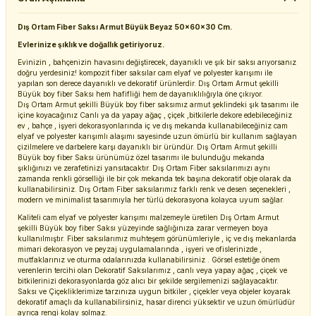
Dış Ortam Fiber Saksı Armut Büyük Beyaz 50x60x30 Cm.
Evlerinize şıklık ve doğallık getiriyoruz.
Evinizin , bahçenizin havasını değiştirecek, dayanıklı ve şık bir saksı arıyorsanız
doğru yerdesiniz! kompozit fiber saksılar cam elyaf ve polyester karışımı ile
yapılan son derece dayanıklı ve dekoratif ürünlerdir. Dış Ortam Armut şekilli
Büyük boy fiber Saksı hem hafifliği hem de dayanıklılığıyla öne çıkıyor.
Dış Ortam Armut şekilli Büyük boy fiber saksımız armut şeklindeki şık tasarımı ile
içine koyacağınız Canlı ya da yapay ağaç , çiçek ,bitkilerle dekore edebileceğiniz
ev , bahçe , işyeri dekorasyonlarında iç ve dış mekanda kullanabileceğiniz cam
elyaf ve polyester karışımlı alaşımı sayesinde uzun ömürlü bir kullanım sağlayan
çizilmelere ve darbelere karşı dayanıklı bir üründür. Dış Ortam Armut şekilli
Büyük boy fiber Saksı ürünümüz özel tasarımı ile bulunduğu mekanda
şıklığınızı ve zerafetinizi yansıtacaktır. Dış Ortam Fiber saksılarımızı aynı
zamanda renkli görselliği ile bir çok mekanda tek başına dekoratif obje olarak da
kullanabilirsiniz. Dış Ortam Fiber saksılarımız farklı renk ve desen seçenekleri ,
modern ve minimalist tasarımıyla her türlü dekorasyona kolayca uyum sağlar.
Kaliteli cam elyaf ve polyester karışımı malzemeyle üretilen Dış Ortam Armut
şekilli Büyük boy fiber Saksı yüzeyinde sağlığınıza zarar vermeyen boya
kullanılmıştır. Fiber saksılarımız muhteşem görünümleriyle , iç ve dış mekanlarda
mimari dekorasyon ve peyzaj uygulamalarında , işyeri ve ofislerinizde ,
mutfaklarınız ve oturma odalarınızda kullanabilirsiniz . Görsel estetiğe önem
verenlerin tercihi olan Dekoratif Saksılarımız , canlı veya yapay ağaç , çiçek ve
bitkilerinizi dekorasyonlarda göz alıcı bir şekilde sergilemenizi sağlayacaktır.
Saksı ve Çiçekliklerimize tarzınıza uygun bitkiler , çiçekler veya objeler koyarak
dekoratif amaçlı da kullanabilirsiniz, hasar direnci yüksektir ve uzun ömürlüdür
ayrıca rengi kolay solmaz.