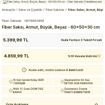
Anasayfa
Saksı ve Çiçeklik
Fiber Saksılar
Fiber Saksı, Armut, Büy
Fiber Saksılar
HDYEN03906
Fiber Saksı, Armut, Büyük, Beyaz - 60x50x30 cm
5.399,99 TL
Vade Farksız 3 Taksit Fırsatı
4.859,99 TL
%10 Havale İndirimi
Acele edin, stokta sadece
0 Adet
kaldı!
14 Gün İçinde Kolay İADE
Siparişleriniz En Geç
/ DEĞİŞİM
ERTESİ GÜN KARGODA
1000 TL Üzeri ÜCRETSİZ
Ürünleriniz Özenle
KARGO
PAKETLENMEKTEDİR
Ürün Açıklama