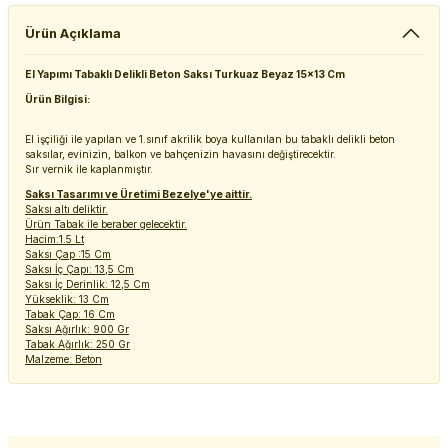
Ürün Açıklama
El Yapımı Tabaklı Delikli Beton Saksı Turkuaz Beyaz 15x13 Cm
Ürün Bilgisi:
El işçiliği ile yapılan ve 1.sınıf akrilik boya kullanılan bu tabaklı delikli beton
saksılar, evinizin, balkon ve bahçenizin havasını değiştirecektir.
Sır vernik ile kaplanmıştır.
Saksı Tasarımı ve Üretimi Bezelye'ye aittir.
Saksı altı deliktir.
Ürün Tabak ile beraber gelecektir.
Hacim:1.5 Lt
Saksı Çap :15 Cm
Saksı İç Çapı: 13,5 Cm
Saksı İç Derinlik: 12,5 Cm
Yükseklik: 13 Cm
Tabak Çap: 16 Cm
Saksı Ağırlık: 900 Gr
Tabak Ağırlık: 250 Gr
Malzeme: Beton