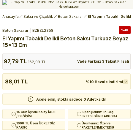
Anasayfa
Saksı ve Çiçeklik
Beton Saksılar
El Yapımı Tabaklı Delik
Beton Saksılar
BZBZL2358
%40
El Yapımı Tabaklı Delikli Beton Saksı Turkuaz Beyaz
15x13 Cm
97,79 TL
Vade Farksız 3 Taksit Fırsatı
162,99 TL
88,01 TL
%10 Havale İndirimi
Acele edin, stokta sadece
0 Adet
kaldı!
14 Gün İçinde Kolay İADE
Siparişleriniz En Geç
/ DEĞİŞİM
ERTESİ GÜN KARGODA
1000 TL Üzeri ÜCRETSİZ
Ürünleriniz Özenle
KARGO
PAKETLENMEKTEDİR