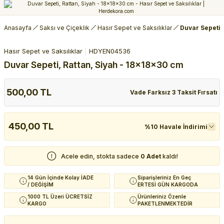
Anasayfa
Saksı ve Çiçeklik
Hasır Sepet ve Saksılıklar
Duvar Sepeti,
Hasır Sepet ve Saksılıklar
HDYEN04536
Duvar Sepeti, Rattan, Siyah - 18x18x30 cm
500,00 TL
Vade Farksız 3 Taksit Fırsatı
450,00 TL
%10 Havale İndirimi
Acele edin, stokta sadece
0 Adet
kaldı!
14 Gün İçinde Kolay İADE
Siparişleriniz En Geç
/ DEĞİŞİM
ERTESİ GÜN KARGODA
1000 TL Üzeri ÜCRETSİZ
Ürünleriniz Özenle
KARGO
PAKETLENMEKTEDİR