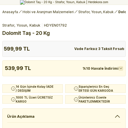
Anasayfa
Hobi ve Aranjman Malzemeleri
Strafor, Yosun, Kabuk
Dolom
Strafor, Yosun, Kabuk
HDYEN01792
Dolomit Taş - 20 Kg
599,99 TL
Vade Farksız 3 Taksit Fırsatı
539,99 TL
%10 Havale İndirimi
14 Gün İçinde Kolay İADE
Siparişleriniz En Geç
/ DEĞİŞİM
ERTESİ GÜN KARGODA
1000 TL Üzeri ÜCRETSİZ
Ürünleriniz Özenle
KARGO
PAKETLENMEKTEDİR
Ürün Açıklama