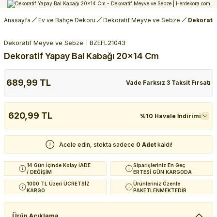
Anasayfa
Ev ve Bahçe Dekoru
Dekoratif Meyve ve Sebze
Dekorati
Dekoratif Meyve ve Sebze
BZEFL21043
Dekoratif Yapay Bal Kabağı 20x14 Cm
689,99 TL
Vade Farksız 3 Taksit Fırsatı
620,99 TL
%10 Havale İndirimi
Acele edin, stokta sadece
0 Adet
kaldı!
14 Gün İçinde Kolay İADE
Siparişleriniz En Geç
/ DEĞİŞİM
ERTESİ GÜN KARGODA
1000 TL Üzeri ÜCRETSİZ
Ürünleriniz Özenle
KARGO
PAKETLENMEKTEDİR
Ürün Açıklama