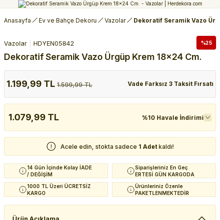
Anasayfa
Ev ve Bahçe Dekoru
Vazolar
Dekoratif Seramik Vazo Ür
Vazolar
HDYEN05842
%25
Dekoratif Seramik Vazo Ürgüp Krem 18x24 Cm.
1.199,99 TL
Vade Farksız 3 Taksit Fırsatı
1.599,99 TL
1.079,99 TL
%10 Havale İndirimi
Acele edin, stokta sadece
1 Adet
kaldı!
14 Gün İçinde Kolay İADE
Siparişleriniz En Geç
/ DEĞİŞİM
ERTESİ GÜN KARGODA
1000 TL Üzeri ÜCRETSİZ
Ürünleriniz Özenle
KARGO
PAKETLENMEKTEDİR
Ürün Açıklama