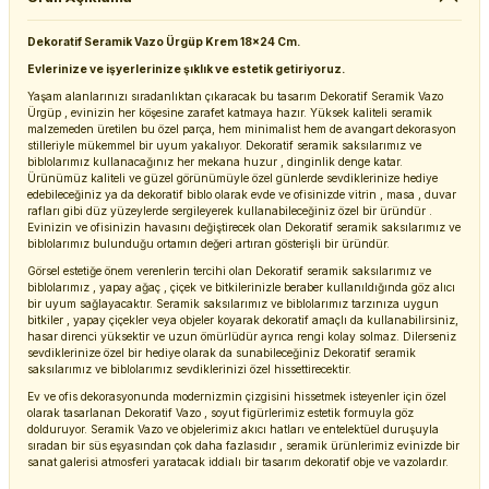
Dekoratif Seramik Vazo Ürgüp Krem 18x24 Cm.
Evlerinize ve işyerlerinize şıklık ve estetik getiriyoruz.
Yaşam alanlarınızı sıradanlıktan çıkaracak bu tasarım Dekoratif Seramik Vazo
Ürgüp , evinizin her köşesine zarafet katmaya hazır. Yüksek kaliteli seramik
malzemeden üretilen bu özel parça, hem minimalist hem de avangart dekorasyon
stilleriyle mükemmel bir uyum yakalıyor. Dekoratif seramik saksılarımız ve
biblolarımız kullanacağınız her mekana huzur , dinginlik denge katar.
Ürünümüz kaliteli ve güzel görünümüyle özel günlerde sevdiklerinize hediye
edebileceğiniz ya da dekoratif biblo olarak evde ve ofisinizde vitrin , masa , duvar
rafları gibi düz yüzeylerde sergileyerek kullanabileceğiniz özel bir üründür .
Evinizin ve ofisinizin havasını değiştirecek olan Dekoratif seramik saksılarımız ve
biblolarımız bulunduğu ortamın değeri artıran gösterişli bir üründür.
Görsel estetiğe önem verenlerin tercihi olan Dekoratif seramik saksılarımız ve
biblolarımız , yapay ağaç , çiçek ve bitkilerinizle beraber kullanıldığında göz alıcı
bir uyum sağlayacaktır. Seramik saksılarımız ve biblolarımız tarzınıza uygun
bitkiler , yapay çiçekler veya objeler koyarak dekoratif amaçlı da kullanabilirsiniz,
hasar direnci yüksektir ve uzun ömürlüdür ayrıca rengi kolay solmaz. Dilerseniz
sevdiklerinize özel bir hediye olarak da sunabileceğiniz Dekoratif seramik
saksılarımız ve biblolarımız sevdiklerinizi özel hissettirecektir.
Ev ve ofis dekorasyonunda modernizmin çizgisini hissetmek isteyenler için özel
olarak tasarlanan Dekoratif Vazo , soyut figürlerimiz estetik formuyla göz
dolduruyor. Seramik Vazo ve objelerimiz akıcı hatları ve entelektüel duruşuyla
sıradan bir süs eşyasından çok daha fazlasıdır , seramik ürünlerimiz evinizde bir
sanat galerisi atmosferi yaratacak iddialı bir tasarım dekoratif obje ve vazolardır.