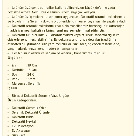
Ürünümüzü çok uzun yıllar kullanabilirsiniz en küçük deforme yada
bozulma olmaz. Nemli bezle silinebilir temizliği çok kolaydır.
Ürünümüz iç mekan kullanımına uygundur . Dekoratif seramik saksılarımız
ve biblolarımız Seramik döküm olup renklendirmesi el boyaması ile yapılmaktadır.
Dekoratif seramik saksılarımız ve biblo modellerimiz herhangi bir kanserojen
madde içermez, kaliteli ve birinci sınıf malzemeden imal edilmiştir.
Dekoratif ürünlerimizi kullanarak evinizi veya ofisinizi sanatsal figür ve
objelerle zenginleştirebilirsiniz. Ev dekorasyonununda detaylar istediğiniz
atmosferi oluşturmada size yardımcı olurlar. Şık, zarif, eğlenceli tasarımlarla,
yaşam alanlarınıza kendinizden bir parça katın.
Her bir ürün özenli ve sağlam paketlenir , hasarsız teslim edilir .
Ölçüler :
En : 18 Cm
Derinlik : 18 Cm
Boy : 24 Cm
Renk : Krem
Malzeme : Seramik
İçerik:
Bir adet Dekoratif Seramik Vazo Ürgüp
Ürün Kategorileri:
Dekoratif Seramik Obje
Seramik Dekoratif Ürünler
Dekoratif Biblo
Dekoratif Heykel
Ev Dekorasyon
Ev Aksesuar
Süs Eşya