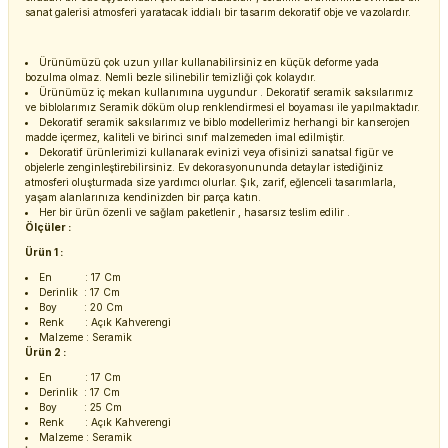
sanat galerisi atmosferi yaratacak iddialı bir tasarım dekoratif obje ve vazolardır.
Ürünümüzü çok uzun yıllar kullanabilirsiniz en küçük deforme yada
bozulma olmaz. Nemli bezle silinebilir temizliği çok kolaydır.
Ürünümüz iç mekan kullanımına uygundur . Dekoratif seramik saksılarımız
ve biblolarımız Seramik döküm olup renklendirmesi el boyaması ile yapılmaktadır.
Dekoratif seramik saksılarımız ve biblo modellerimiz herhangi bir kanserojen
madde içermez, kaliteli ve birinci sınıf malzemeden imal edilmiştir.
Dekoratif ürünlerimizi kullanarak evinizi veya ofisinizi sanatsal figür ve
objelerle zenginleştirebilirsiniz. Ev dekorasyonununda detaylar istediğiniz
atmosferi oluşturmada size yardımcı olurlar. Şık, zarif, eğlenceli tasarımlarla,
yaşam alanlarınıza kendinizden bir parça katın.
Her bir ürün özenli ve sağlam paketlenir , hasarsız teslim edilir .
Ölçüler :
Ürün 1 :
En : 17 Cm
Derinlik : 17 Cm
Boy : 20 Cm
Renk : Açık Kahverengi
Malzeme : Seramik
Ürün 2 :
En : 17 Cm
Derinlik : 17 Cm
Boy : 25 Cm
Renk : Açık Kahverengi
Malzeme : Seramik