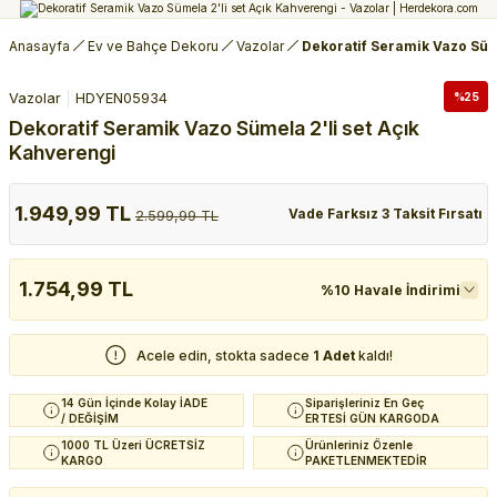
Anasayfa
Ev ve Bahçe Dekoru
Vazolar
Dekoratif Seramik Vazo Süme
Vazolar
HDYEN05934
%25
Dekoratif Seramik Vazo Sümela 2'li set Açık
Kahverengi
1.949,99 TL
Vade Farksız 3 Taksit Fırsatı
2.599,99 TL
1.754,99 TL
%10 Havale İndirimi
Acele edin, stokta sadece
1 Adet
kaldı!
14 Gün İçinde Kolay İADE
Siparişleriniz En Geç
/ DEĞİŞİM
ERTESİ GÜN KARGODA
1000 TL Üzeri ÜCRETSİZ
Ürünleriniz Özenle
KARGO
PAKETLENMEKTEDİR