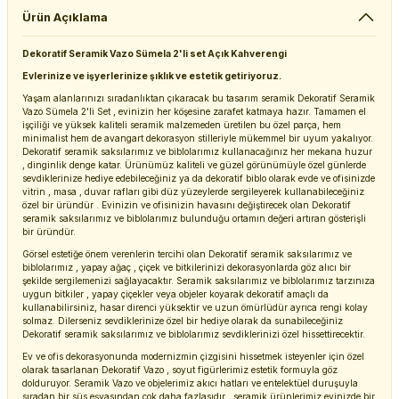
Ürün Açıklama
Dekoratif Seramik Vazo Sümela 2'li set Açık Kahverengi
Evlerinize ve işyerlerinize şıklık ve estetik getiriyoruz.
Yaşam alanlarınızı sıradanlıktan çıkaracak bu tasarım seramik Dekoratif Seramik
Vazo Sümela 2'li Set , evinizin her köşesine zarafet katmaya hazır. Tamamen el
işçiliği ve yüksek kaliteli seramik malzemeden üretilen bu özel parça, hem
minimalist hem de avangart dekorasyon stilleriyle mükemmel bir uyum yakalıyor.
Dekoratif seramik saksılarımız ve biblolarımız kullanacağınız her mekana huzur
, dinginlik denge katar. Ürünümüz kaliteli ve güzel görünümüyle özel günlerde
sevdiklerinize hediye edebileceğiniz ya da dekoratif biblo olarak evde ve ofisinizde
vitrin , masa , duvar rafları gibi düz yüzeylerde sergileyerek kullanabileceğiniz
özel bir üründür . Evinizin ve ofisinizin havasını değiştirecek olan Dekoratif
seramik saksılarımız ve biblolarımız bulunduğu ortamın değeri artıran gösterişli
bir üründür.
Görsel estetiğe önem verenlerin tercihi olan Dekoratif seramik saksılarımız ve
biblolarımız , yapay ağaç , çiçek ve bitkilerinizi dekorasyonlarda göz alıcı bir
şekilde sergilemenizi sağlayacaktır. Seramik saksılarımız ve biblolarımız tarzınıza
uygun bitkiler , yapay çiçekler veya objeler koyarak dekoratif amaçlı da
kullanabilirsiniz, hasar direnci yüksektir ve uzun ömürlüdür ayrıca rengi kolay
solmaz. Dilerseniz sevdiklerinize özel bir hediye olarak da sunabileceğiniz
Dekoratif seramik saksılarımız ve biblolarımız sevdiklerinizi özel hissettirecektir.
Ev ve ofis dekorasyonunda modernizmin çizgisini hissetmek isteyenler için özel
olarak tasarlanan Dekoratif Vazo , soyut figürlerimiz estetik formuyla göz
dolduruyor. Seramik Vazo ve objelerimiz akıcı hatları ve entelektüel duruşuyla
sıradan bir süs eşyasından çok daha fazlasıdır , seramik ürünlerimiz evinizde bir