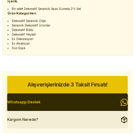
İçerik:
Bir adet Dekoratif Seramik Vazo Sümela 2'li Set
Ürün Kategorileri:
Dekoratif Seramik Obje
Seramik Dekoratif Ürünler
Dekoratif Biblo
Dekoratif Heykel
Ev Dekorasyon
Ev Aksesuar
Süs Eşya
Alışverişlerinizde 3 Taksit Fırsatı!
Whatsapp Destek
Kargom Nerede?