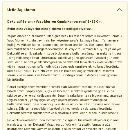
Ürün Açıklama
Dekoratif Seramik Vazo Murren Kumlu Kahverengi 12x35 Cm.
Evlerinize ve işyerlerinize şıklık ve estetik getiriyoruz.
Yaşam alanlarınızı sıradanlıktan çıkaracak bu tasarım seramik Dekoratif Seramik
Vazo Murren Kumlu , evinizin her köşesine zarafet katmaya hazır. Tamamen el
işçiliği ve yüksek kaliteli seramik malzemeden üretilen bu özel parça, hem
minimalist hem de avangart dekorasyon stilleriyle mükemmel bir uyum yakalıyor.
Dekoratif seramik saksılarımız ve biblolarımız kullanacağınız her mekana huzur
, dinginlik denge katar. Ürünümüz kaliteli ve güzel görünümüyle özel günlerde
sevdiklerinize hediye edebileceğiniz ya da dekoratif biblo olarak evde ve ofisinizde
vitrin , masa , duvar rafları gibi düz yüzeylerde sergileyerek kullanabileceğiniz
özel bir üründür . Evinizin ve ofisinizin havasını değiştirecek olan Dekoratif
seramik saksılarımız ve biblolarımız bulunduğu ortamın değeri artıran gösterişli
bir üründür.
Görsel estetiğe önem verenlerin tercihi olan Dekoratif seramik saksılarımız ve
biblolarımız , yapay ağaç , çiçek ve bitkilerinizi dekorasyonlarda göz alıcı bir
şekilde sergilemenizi sağlayacaktır. Seramik saksılarımız ve biblolarımız tarzınıza
uygun bitkiler , yapay çiçekler veya objeler koyarak dekoratif amaçlı da
kullanabilirsiniz, hasar direnci yüksektir ve uzun ömürlüdür ayrıca rengi kolay
solmaz. Dilerseniz sevdiklerinize özel bir hediye olarak da sunabileceğiniz
Dekoratif seramik saksılarımız ve biblolarımız sevdiklerinizi özel hissettirecektir.
Ev ve ofis dekorasyonunda modernizmin çizgisini hissetmek isteyenler için özel
olarak tasarlanan Dekoratif Vazo , soyut figürlerimiz estetik formuyla göz
dolduruyor. Seramik Vazo ve objelerimiz akıcı hatları ve entelektüel duruşuyla