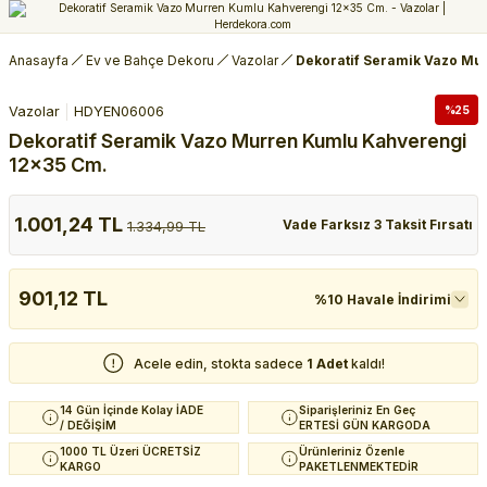
Anasayfa
Ev ve Bahçe Dekoru
Vazolar
Dekoratif Seramik Vazo Mu
Vazolar
HDYEN06006
%25
Dekoratif Seramik Vazo Murren Kumlu Kahverengi
12x35 Cm.
1.001,24 TL
Vade Farksız 3 Taksit Fırsatı
1.334,99 TL
901,12 TL
%10 Havale İndirimi
Acele edin, stokta sadece
1 Adet
kaldı!
14 Gün İçinde Kolay İADE
Siparişleriniz En Geç
/ DEĞİŞİM
ERTESİ GÜN KARGODA
1000 TL Üzeri ÜCRETSİZ
Ürünleriniz Özenle
KARGO
PAKETLENMEKTEDİR