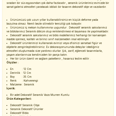
sıradan bir süs eşyasından çok daha fazlasıdır , seramik ürünlerimiz evinizde bir
sanat galerisi atmosferi yaratacak iddialı bir tasarım dekoratif obje ve vazolardır.
Ürünümüzü çok uzun yıllar kullanabilirsiniz en küçük deforme yada
bozulma olmaz. Nemli bezle silinebilir temizliği çok kolaydır.
Ürünümüz iç mekan kullanımına uygundur . Dekoratif seramik saksılarımız
ve biblolarımız Seramik döküm olup renklendirmesi el boyaması ile yapılmaktadır.
Dekoratif seramik saksılarımız ve biblo modellerimiz herhangi bir kanserojen
madde içermez, kaliteli ve birinci sınıf malzemeden imal edilmiştir.
Dekoratif ürünlerimizi kullanarak evinizi veya ofisinizi sanatsal figür ve
objelerle zenginleştirebilirsiniz. Ev dekorasyonununda detaylar istediğiniz
atmosferi oluşturmada size yardımcı olurlar. Şık, zarif, eğlenceli tasarımlarla,
yaşam alanlarınıza kendinizden bir parça katın.
Her bir ürün özenli ve sağlam paketlenir , hasarsız teslim edilir .
Ölçüler :
En : 12 Cm
Derinlik : 12 Cm
Boy : 35 Cm
Renk : Kahverengi
Malzeme : Seramik
İçerik:
Bir adet Dekoratif Seramik Vazo Murren Kumlu
Ürün Kategorileri:
Dekoratif Seramik Obje
Seramik Dekoratif Ürünler
Dekoratif Biblo