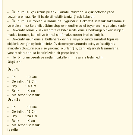
Ürünümüzü çok uzun yıllar kullanabilirsiniz en küçük deforme yada
bozulma olmaz. Nemli bezle silinebilir temizliği çok kolaydır.
Ürünümüz iç mekan kullanımına uygundur . Dekoratif seramik saksılarımız
ve biblolarımız Seramik döküm olup renklendirmesi el boyaması ile yapılmaktadır.
Dekoratif seramik saksılarımız ve biblo modellerimiz herhangi bir kanserojen
madde içermez, kaliteli ve birinci sınıf malzemeden imal edilmiştir.
Dekoratif ürünlerimizi kullanarak evinizi veya ofisinizi sanatsal figür ve
objelerle zenginleştirebilirsiniz. Ev dekorasyonununda detaylar istediğiniz
atmosferi oluşturmada size yardımcı olurlar. Şık, zarif, eğlenceli tasarımlarla,
yaşam alanlarınıza kendinizden bir parça katın.
Her bir ürün özenli ve sağlam paketlenir , hasarsız teslim edilir .
Ölçüler :
Ürün 1 :
En : 19 Cm
Derinlik : 19 Cm
Boy : 15 Cm
Renk : Krem
Malzeme : Seramik
Ürün 2 :
En : 19 Cm
Derinlik : 19 Cm
Boy : 24 Cm
Renk : Krem
Malzeme : Seramik
İçerik: