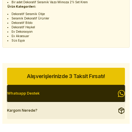
Bir adet Dekoratif Seramik Vazo Mimoza 2'li Set Krem
Ürün Kategorileri:
Dekoratif Seramik Obje
Seramik Dekoratif Ürünler
Dekoratif Biblo
Dekoratif Heykel
Ev Dekorasyon
Ev Aksesuar
Süs Eşya
Alışverişlerinizde 3 Taksit Fırsatı!
Whatsapp Destek
Kargom Nerede?