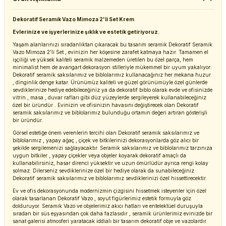
Dekoratif Seramik Vazo Mimoza 2'li Set Krem
Evlerinize ve işyerlerinize şıklık ve estetik getiriyoruz.
Yaşam alanlarınızı sıradanlıktan çıkaracak bu tasarım seramik Dekoratif Seramik
Vazo Mimoza 2'li Set , evinizin her köşesine zarafet katmaya hazır. Tamamen el
işçiliği ve yüksek kaliteli seramik malzemeden üretilen bu özel parça, hem
minimalist hem de avangart dekorasyon stilleriyle mükemmel bir uyum yakalıyor.
Dekoratif seramik saksılarımız ve biblolarımız kullanacağınız her mekana huzur
, dinginlik denge katar. Ürünümüz kaliteli ve güzel görünümüyle özel günlerde
sevdiklerinize hediye edebileceğiniz ya da dekoratif biblo olarak evde ve ofisinizde
vitrin , masa , duvar rafları gibi düz yüzeylerde sergileyerek kullanabileceğiniz
özel bir üründür . Evinizin ve ofisinizin havasını değiştirecek olan Dekoratif
seramik saksılarımız ve biblolarımız bulunduğu ortamın değeri artıran gösterişli
bir üründür.
Görsel estetiğe önem verenlerin tercihi olan Dekoratif seramik saksılarımız ve
biblolarımız , yapay ağaç , çiçek ve bitkilerinizi dekorasyonlarda göz alıcı bir
şekilde sergilemenizi sağlayacaktır. Seramik saksılarımız ve biblolarımız tarzınıza
uygun bitkiler , yapay çiçekler veya objeler koyarak dekoratif amaçlı da
kullanabilirsiniz, hasar direnci yüksektir ve uzun ömürlüdür ayrıca rengi kolay
solmaz. Dilerseniz sevdiklerinize özel bir hediye olarak da sunabileceğiniz
Dekoratif seramik saksılarımız ve biblolarımız sevdiklerinizi özel hissettirecektir.
Ev ve ofis dekorasyonunda modernizmin çizgisini hissetmek isteyenler için özel
olarak tasarlanan Dekoratif Vazo , soyut figürlerimiz estetik formuyla göz
dolduruyor. Seramik Vazo ve objelerimiz akıcı hatları ve entelektüel duruşuyla
sıradan bir süs eşyasından çok daha fazlasıdır , seramik ürünlerimiz evinizde bir
sanat galerisi atmosferi yaratacak iddialı bir tasarım dekoratif obje ve vazolardır.