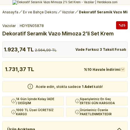
Anasayfa
Ev ve Bahçe Dekoru
Vazolar
Dekoratif Seramik Vazo Mim
Vazolar
HDYEN05878
%25
Dekoratif Seramik Vazo Mimoza 2'li Set Krem
1.923,74 TL
Vade Farksız 3 Taksit Fırsatı
2.564,99 TL
1.731,37 TL
%10 Havale İndirimi
Acele edin, stokta sadece
1 Adet
kaldı!
14 Gün İçinde Kolay İADE
Siparişleriniz En Geç
/ DEĞİŞİM
ERTESİ GÜN KARGODA
1000 TL Üzeri ÜCRETSİZ
Ürünleriniz Özenle
KARGO
PAKETLENMEKTEDİR
Ürün Açıklama