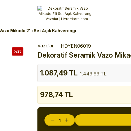
Alışverişlerinizde 3 Taksit Fırsatı!
İlk siparişinizi verin!
%10 Havale İndirimi
Şimdi Alışveriş yap!
Vazo Mikado 2'li Set Açık Kahverengi
Vazolar
HDYEN06019
%25
Dekoratif Seramik Vazo Mikad
1.087,49 TL
1.449,99 TL
978,74 TL