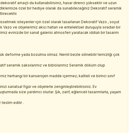
dekoratif amaçlı da kullanabilirsiniz, hasar direnci yüksektir ve uzun
diklerinize özel bir hediye olarak da sunabileceğiniz Dekoratif seramik
tirecektir.
setmek isteyenler için özel olarak tasarlanan Dekoratif Vazo , soyut
k Vazo ve objelerimiz akıcı hatları ve entelektüel duruşuyla sıradan bir
miz evinizde bir sanat galerisi atmosferi yaratacak iddialı bir tasarım
üçük deforme yada bozulma olmaz. Nemli bezle silinebilir temizliği çok
tif seramik saksılarımız ve biblolarımız Seramik döküm olup
miz herhangi bir kanserojen madde içermez, kaliteli ve birinci sınıf
nizi sanatsal figür ve objelerle zenginleştirebilirsiniz. Ev
turmada size yardımcı olurlar. Şık, zarif, eğlenceli tasarımlarla, yaşam
teslim edilir .