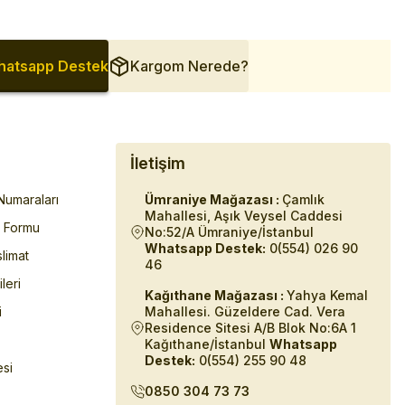
atsapp Destek
Kargom Nerede?
İletişim
umaraları
Ümraniye Mağazası :
Çamlık
Mahallesi, Aşık Veysel Caddesi
m Formu
No:52/A Ümraniye/İstanbul
Whatsapp Destek:
0(554) 026 90
limat
46
ileri
Kağıthane Mağazası :
Yahya Kemal
i
Mahallesi. Güzeldere Cad. Vera
Residence Sitesi A/B Blok No:6A 1
Kağıthane/İstanbul
Whatsapp
Destek:
0(554) 255 90 48
esi
0850 304 73 73