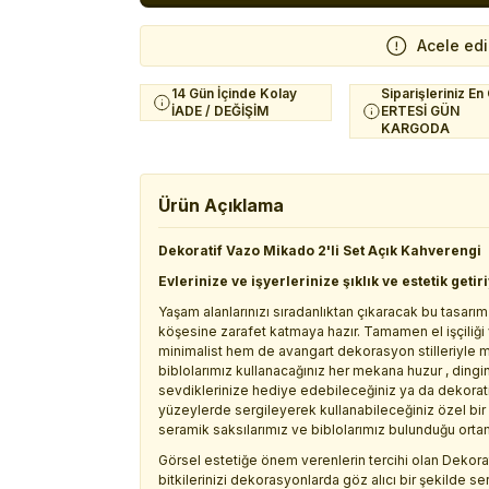
Acele ed
14 Gün İçinde Kolay
Siparişleriniz En
İADE / DEĞİŞİM
ERTESİ GÜN
KARGODA
Ürün Açıklama
Dekoratif Vazo Mikado 2'li Set Açık Kahverengi
Evlerinize ve işyerlerinize şıklık ve estetik getir
Yaşam alanlarınızı sıradanlıktan çıkaracak bu tasarım
köşesine zarafet katmaya hazır. Tamamen el işçiliğ
minimalist hem de avangart dekorasyon stilleriyle 
biblolarımız kullanacağınız her mekana huzur , ding
sevdiklerinize hediye edebileceğiniz ya da dekoratif 
yüzeylerde sergileyerek kullanabileceğiniz özel bir ü
seramik saksılarımız ve biblolarımız bulunduğu ortamı
Görsel estetiğe önem verenlerin tercihi olan Dekorat
bitkilerinizi dekorasyonlarda göz alıcı bir şekilde se