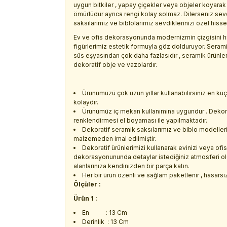
uygun bitkiler , yapay çiçekler veya objeler koyarak 
ömürlüdür ayrıca rengi kolay solmaz. Dilerseniz sev
saksılarımız ve biblolarımız sevdiklerinizi özel hisset
Ev ve ofis dekorasyonunda modernizmin çizgisini his
figürlerimiz estetik formuyla göz dolduruyor. Serami
süs eşyasından çok daha fazlasıdır , seramik ürünleri
dekoratif obje ve vazolardır.
Ürünümüzü çok uzun yıllar kullanabilirsiniz en k
kolaydır.
Ürünümüz iç mekan kullanımına uygundur . Dekora
renklendirmesi el boyaması ile yapılmaktadır.
Dekoratif seramik saksılarımız ve biblo modelleri
malzemeden imal edilmiştir.
Dekoratif ürünlerimizi kullanarak evinizi veya ofisi
dekorasyonununda detaylar istediğiniz atmosferi oluş
alanlarınıza kendinizden bir parça katın.
Her bir ürün özenli ve sağlam paketlenir , hasarsız 
Ölçüler :
Ürün 1 :
En : 13 Cm
Derinlik : 13 Cm