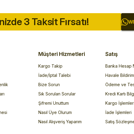
inizde 3 Taksit Fırsatı!
Wh
Müşteri Hizmetleri
Satış
Kargo Takip
Banka Hesap N
İade/İptal Talebi
Havale Bildiri
enlik
Bize Sorun
Ödeme ve Tes
arı
Sık Sorulan Sorular
Kredi Kartı Bilg
Şifremi Unuttum
Kargo İşlemler
mesi
Nasıl Üye Olurum
İade İşlemleri
Nasıl Alışveriş Yaparım
Satış Sözleşm