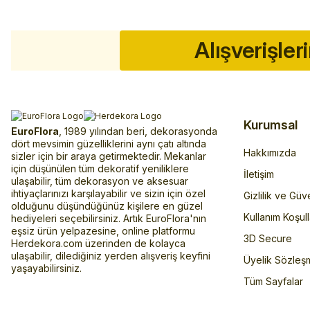
Alışverişler
Kurumsal
EuroFlora
, 1989 yılından beri, dekorasyonda
dört mevsimin güzelliklerini aynı çatı altında
Hakkımızda
sizler için bir araya getirmektedir. Mekanlar
için düşünülen tüm dekoratif yeniliklere
İletişim
ulaşabilir, tüm dekorasyon ve aksesuar
ihtiyaçlarınızı karşılayabilir ve sizin için özel
Gizlilik ve Güv
olduğunu düşündüğünüz kişilere en güzel
Kullanım Koşull
hediyeleri seçebilirsiniz. Artık EuroFlora'nın
eşsiz ürün yelpazesine, online platformu
3D Secure
Herdekora.com üzerinden de kolayca
ulaşabilir, dilediğiniz yerden alışveriş keyfini
Üyelik Sözleş
yaşayabilirsiniz.
Tüm Sayfalar