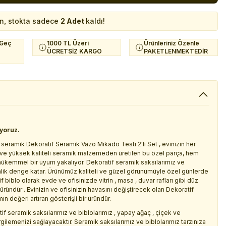
in, stokta sadece
2 Adet
kaldı!
 Geç
1000 TL Üzeri
Ürünleriniz Özenle
ÜCRETSİZ KARGO
PAKETLENMEKTEDİR
iyoruz.
 seramik Dekoratif Seramik Vazo Mikado Testi 2'li Set , evinizin her
i ve yüksek kaliteli seramik malzemeden üretilen bu özel parça, hem
mükemmel bir uyum yakalıyor. Dekoratif seramik saksılarımız ve
inlik denge katar. Ürünümüz kaliteli ve güzel görünümüyle özel günlerde
biblo olarak evde ve ofisinizde vitrin , masa , duvar rafları gibi düz
ründür . Evinizin ve ofisinizin havasını değiştirecek olan Dekoratif
n değeri artıran gösterişli bir üründür.
if seramik saksılarımız ve biblolarımız , yapay ağaç , çiçek ve
rgilemenizi sağlayacaktır. Seramik saksılarımız ve biblolarımız tarzınıza