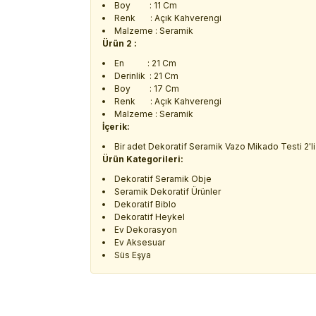
Boy : 11 Cm
Renk : Açık Kahverengi
Malzeme : Seramik
Ürün 2 :
En : 21 Cm
Derinlik : 21 Cm
Boy : 17 Cm
Renk : Açık Kahverengi
Malzeme : Seramik
İçerik:
Bir adet Dekoratif Seramik Vazo Mikado Testi 2'li
Ürün Kategorileri:
Dekoratif Seramik Obje
Seramik Dekoratif Ürünler
Dekoratif Biblo
Dekoratif Heykel
Ev Dekorasyon
Ev Aksesuar
Süs Eşya