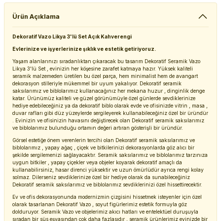
Ürün Açıklama
Dekoratif Vazo Likya 3'lü Set Açık Kahverengi
Evlerinize ve işyerlerinize şıklık ve estetik getiriyoruz.
Yaşam alanlarınızı sıradanlıktan çıkaracak bu tasarım Dekoratif Seramik Vazo
Likya 3'lü Set , evinizin her köşesine zarafet katmaya hazır. Yüksek kaliteli
seramik malzemeden üretilen bu özel parça, hem minimalist hem de avangart
dekorasyon stilleriyle mükemmel bir uyum yakalıyor. Dekoratif seramik
saksılarımız ve biblolarımız kullanacağınız her mekana huzur , dinginlik denge
katar. Ürünümüz kaliteli ve güzel görünümüyle özel günlerde sevdiklerinize
hediye edebileceğiniz ya da dekoratif biblo olarak evde ve ofisinizde vitrin , masa ,
duvar rafları gibi düz yüzeylerde sergileyerek kullanabileceğiniz özel bir üründür
. Evinizin ve ofisinizin havasını değiştirecek olan Dekoratif seramik saksılarımız
ve biblolarımız bulunduğu ortamın değeri artıran gösterişli bir üründür.
Görsel estetiğe önem verenlerin tercihi olan Dekoratif seramik saksılarımız ve
biblolarımız , yapay ağaç , çiçek ve bitkilerinizi dekorasyonlarda göz alıcı bir
şekilde sergilemenizi sağlayacaktır. Seramik saksılarımız ve biblolarımız tarzınıza
uygun bitkiler , yapay çiçekler veya objeler koyarak dekoratif amaçlı da
kullanabilirsiniz, hasar direnci yüksektir ve uzun ömürlüdür ayrıca rengi kolay
solmaz. Dilerseniz sevdiklerinize özel bir hediye olarak da sunabileceğiniz
Dekoratif seramik saksılarımız ve biblolarımız sevdiklerinizi özel hissettirecektir.
Ev ve ofis dekorasyonunda modernizmin çizgisini hissetmek isteyenler için özel
olarak tasarlanan Dekoratif Vazo , soyut figürlerimiz estetik formuyla göz
dolduruyor. Seramik Vazo ve objelerimiz akıcı hatları ve entelektüel duruşuyla
sıradan bir süs eşyasından çok daha fazlasıdır , seramik ürünlerimiz evinizde bir