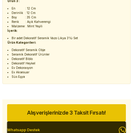
Ürün 3 :
En : 12 Cm
Derinlik : 12 Cm
Boy : 35 Cm
Renk : Açık Kahverengi
Malzeme : Mint Yeşili
İçerik:
Bir adet Dekoratif Seramik Vazo Likya 3'lü Set
Ürün Kategorileri:
Dekoratif Seramik Obje
Seramik Dekoratif Ürünler
Dekoratif Biblo
Dekoratif Heykel
Ev Dekorasyon
Ev Aksesuar
Süs Eşya
Alışverişlerinizde 3 Taksit Fırsatı!
Whatsapp Destek