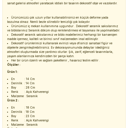
sanat galerisi atmosferi yaratacak iddialı bir tasarım dekoratif obje ve vazolardır.
Ürünümüzü çok uzun yıllar kullanabilirsiniz en küçük deforme yada
bozulma olmaz. Nemli bezle silinebilir temizliği çok kolaydır.
Ürünümüz iç mekan kullanımına uygundur . Dekoratif seramik saksılarımız
ve biblolarımız Seramik döküm olup renklendirmesi el boyaması ile yapılmaktadır.
Dekoratif seramik saksılarımız ve biblo modellerimiz herhangi bir kanserojen
madde içermez, kaliteli ve birinci sınıf malzemeden imal edilmiştir.
Dekoratif ürünlerimizi kullanarak evinizi veya ofisinizi sanatsal figür ve
objelerle zenginleştirebilirsiniz. Ev dekorasyonununda detaylar istediğiniz
atmosferi oluşturmada size yardımcı olurlar. Şık, zarif, eğlenceli tasarımlarla,
yaşam alanlarınıza kendinizden bir parça katın.
Her bir ürün özenli ve sağlam paketlenir , hasarsız teslim edilir .
Ölçüler :
Ürün 1 :
En : 14 Cm
Derinlik : 14 Cm
Boy : 28 Cm
Renk : Açık Kahverengi
Malzeme : Seramik
Ürün 2 :
En : 18 Cm
Derinlik : 18 Cm
Boy : 23 Cm
Renk : Açık Kahverengi
Malzeme : Seramik