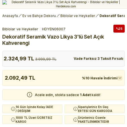
Anasayfa
Ev ve Bahçe Dekoru
Biblolar ve Heykeller
Dekoratif Seram
Biblolar ve Heykeller
HDYEN06007
%25
Dekoratif Seramik Vazo Likya 3'lü Set Açık
Kahverengi
2.324,99 TL
Vade Farksız 3 Taksit Fırsatı
3.099,99 TL
2.092,49 TL
%10 Havale İndirimi
Acele edin, stokta sadece
1 Adet
kaldı!
14 Gün İçinde Kolay İADE
Siparişleriniz En Geç
/ DEĞİŞİM
ERTESİ GÜN KARGODA
1000 TL Üzeri ÜCRETSİZ
Ürünleriniz Özenle
KARGO
PAKETLENMEKTEDİR