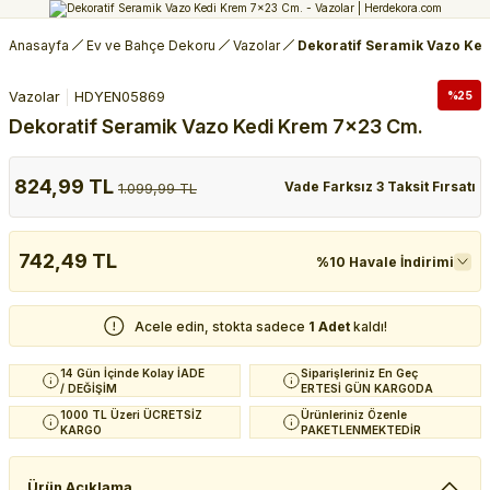
Anasayfa
Ev ve Bahçe Dekoru
Vazolar
Dekoratif Seramik Vazo Ke
Vazolar
HDYEN05869
%25
Dekoratif Seramik Vazo Kedi Krem 7x23 Cm.
824,99 TL
Vade Farksız 3 Taksit Fırsatı
1.099,99 TL
742,49 TL
%10 Havale İndirimi
Acele edin, stokta sadece
1 Adet
kaldı!
14 Gün İçinde Kolay İADE
Siparişleriniz En Geç
/ DEĞİŞİM
ERTESİ GÜN KARGODA
1000 TL Üzeri ÜCRETSİZ
Ürünleriniz Özenle
KARGO
PAKETLENMEKTEDİR
Ürün Açıklama