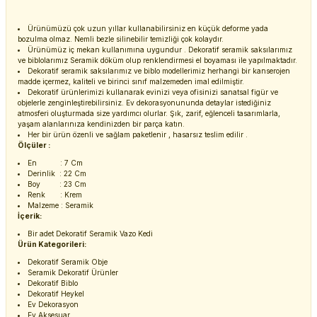
Ürünümüzü çok uzun yıllar kullanabilirsiniz en küçük deforme yada
bozulma olmaz. Nemli bezle silinebilir temizliği çok kolaydır.
Ürünümüz iç mekan kullanımına uygundur . Dekoratif seramik saksılarımız
ve biblolarımız Seramik döküm olup renklendirmesi el boyaması ile yapılmaktadır.
Dekoratif seramik saksılarımız ve biblo modellerimiz herhangi bir kanserojen
madde içermez, kaliteli ve birinci sınıf malzemeden imal edilmiştir.
Dekoratif ürünlerimizi kullanarak evinizi veya ofisinizi sanatsal figür ve
objelerle zenginleştirebilirsiniz. Ev dekorasyonununda detaylar istediğiniz
atmosferi oluşturmada size yardımcı olurlar. Şık, zarif, eğlenceli tasarımlarla,
yaşam alanlarınıza kendinizden bir parça katın.
Her bir ürün özenli ve sağlam paketlenir , hasarsız teslim edilir .
Ölçüler :
En : 7 Cm
Derinlik : 22 Cm
Boy : 23 Cm
Renk : Krem
Malzeme : Seramik
İçerik:
Bir adet Dekoratif Seramik Vazo Kedi
Ürün Kategorileri:
Dekoratif Seramik Obje
Seramik Dekoratif Ürünler
Dekoratif Biblo
Dekoratif Heykel
Ev Dekorasyon
Ev Aksesuar