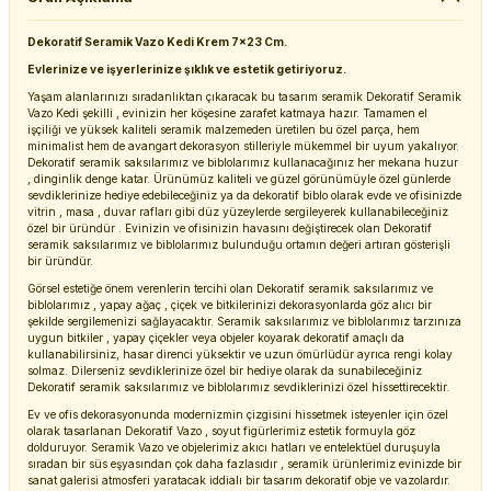
Dekoratif Seramik Vazo Kedi Krem 7x23 Cm.
Evlerinize ve işyerlerinize şıklık ve estetik getiriyoruz.
Yaşam alanlarınızı sıradanlıktan çıkaracak bu tasarım seramik Dekoratif Seramik
Vazo Kedi şekilli , evinizin her köşesine zarafet katmaya hazır. Tamamen el
işçiliği ve yüksek kaliteli seramik malzemeden üretilen bu özel parça, hem
minimalist hem de avangart dekorasyon stilleriyle mükemmel bir uyum yakalıyor.
Dekoratif seramik saksılarımız ve biblolarımız kullanacağınız her mekana huzur
, dinginlik denge katar. Ürünümüz kaliteli ve güzel görünümüyle özel günlerde
sevdiklerinize hediye edebileceğiniz ya da dekoratif biblo olarak evde ve ofisinizde
vitrin , masa , duvar rafları gibi düz yüzeylerde sergileyerek kullanabileceğiniz
özel bir üründür . Evinizin ve ofisinizin havasını değiştirecek olan Dekoratif
seramik saksılarımız ve biblolarımız bulunduğu ortamın değeri artıran gösterişli
bir üründür.
Görsel estetiğe önem verenlerin tercihi olan Dekoratif seramik saksılarımız ve
biblolarımız , yapay ağaç , çiçek ve bitkilerinizi dekorasyonlarda göz alıcı bir
şekilde sergilemenizi sağlayacaktır. Seramik saksılarımız ve biblolarımız tarzınıza
uygun bitkiler , yapay çiçekler veya objeler koyarak dekoratif amaçlı da
kullanabilirsiniz, hasar direnci yüksektir ve uzun ömürlüdür ayrıca rengi kolay
solmaz. Dilerseniz sevdiklerinize özel bir hediye olarak da sunabileceğiniz
Dekoratif seramik saksılarımız ve biblolarımız sevdiklerinizi özel hissettirecektir.
Ev ve ofis dekorasyonunda modernizmin çizgisini hissetmek isteyenler için özel
olarak tasarlanan Dekoratif Vazo , soyut figürlerimiz estetik formuyla göz
dolduruyor. Seramik Vazo ve objelerimiz akıcı hatları ve entelektüel duruşuyla
sıradan bir süs eşyasından çok daha fazlasıdır , seramik ürünlerimiz evinizde bir
sanat galerisi atmosferi yaratacak iddialı bir tasarım dekoratif obje ve vazolardır.