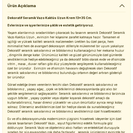
Ürün Açıklama
Dekoratif Seramik Vazo Kaktüs Uzun Krem 13x35 Cm.
Evlerinize ve işyerlerinize şıklık ve estetik getiriyoruz.
Yaşam alanlarınızı sıradanlıktan çıkaracak bu tasarım seramik Dekoratif Seramik
Vazo Kaktüs Uzun , evinizin her köşesine zarafet katmaya hazır. Tamamen el
işçiliği ve yüksek kaliteli seramik malzemeden üretilen bu özel parça, hem
minimalist hem de avangart dekorasyon stilleriyle mükemmel bir uyum yakalıyor.
Dekoratif seramik saksılarımız ve biblolarımız kullanacağınız her mekana huzur
, dinginlik denge katar. Ürünümüz kaliteli ve güzel görünümüyle özel günlerde
sevdiklerinize hediye edebileceğiniz ya da dekoratif biblo olarak evde ve ofisinizde
vitrin , masa , duvar rafları gibi düz yüzeylerde sergileyerek kullanabileceğiniz
özel bir üründür . Evinizin ve ofisinizin havasını değiştirecek olan Dekoratif
seramik saksılarımız ve biblolarımız bulunduğu ortamın değeri artıran gösterişli
bir üründür.
Görsel estetiğe önem verenlerin tercihi olan Dekoratif seramik saksılarımız ve
biblolarımız , yapay ağaç , çiçek ve bitkilerinizi dekorasyonlarda göz alıcı bir
şekilde sergilemenizi sağlayacaktır. Seramik saksılarımız ve biblolarımız tarzınıza
uygun bitkiler , yapay çiçekler veya objeler koyarak dekoratif amaçlı da
kullanabilirsiniz, hasar direnci yüksektir ve uzun ömürlüdür ayrıca rengi kolay
solmaz. Dilerseniz sevdiklerinize özel bir hediye olarak da sunabileceğiniz
Dekoratif seramik saksılarımız ve biblolarımız sevdiklerinizi özel hissettirecektir.
Ev ve ofis dekorasyonunda modernizmin çizgisini hissetmek isteyenler için özel
olarak tasarlanan Dekoratif Vazo , soyut figürlerimiz estetik formuyla göz
dolduruyor. Seramik Vazo ve objelerimiz akıcı hatları ve entelektüel duruşuyla
sıradan bir süs eşyasından çok daha fazlasıdır , seramik ürünlerimiz evinizde bir