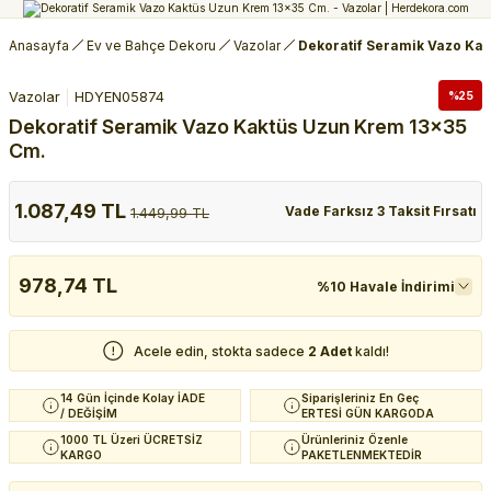
Anasayfa
Ev ve Bahçe Dekoru
Vazolar
Dekoratif Seramik Vazo Ka
Vazolar
HDYEN05874
%25
Dekoratif Seramik Vazo Kaktüs Uzun Krem 13x35
Cm.
1.087,49 TL
Vade Farksız 3 Taksit Fırsatı
1.449,99 TL
978,74 TL
%10 Havale İndirimi
Acele edin, stokta sadece
2 Adet
kaldı!
14 Gün İçinde Kolay İADE
Siparişleriniz En Geç
/ DEĞİŞİM
ERTESİ GÜN KARGODA
1000 TL Üzeri ÜCRETSİZ
Ürünleriniz Özenle
KARGO
PAKETLENMEKTEDİR