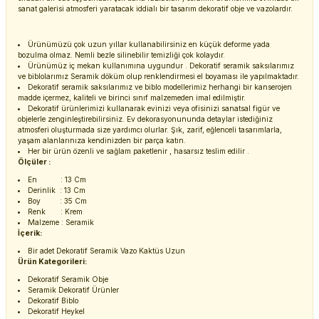
sanat galerisi atmosferi yaratacak iddialı bir tasarım dekoratif obje ve vazolardır.
Ürünümüzü çok uzun yıllar kullanabilirsiniz en küçük deforme yada
bozulma olmaz. Nemli bezle silinebilir temizliği çok kolaydır.
Ürünümüz iç mekan kullanımına uygundur . Dekoratif seramik saksılarımız
ve biblolarımız Seramik döküm olup renklendirmesi el boyaması ile yapılmaktadır.
Dekoratif seramik saksılarımız ve biblo modellerimiz herhangi bir kanserojen
madde içermez, kaliteli ve birinci sınıf malzemeden imal edilmiştir.
Dekoratif ürünlerimizi kullanarak evinizi veya ofisinizi sanatsal figür ve
objelerle zenginleştirebilirsiniz. Ev dekorasyonununda detaylar istediğiniz
atmosferi oluşturmada size yardımcı olurlar. Şık, zarif, eğlenceli tasarımlarla,
yaşam alanlarınıza kendinizden bir parça katın.
Her bir ürün özenli ve sağlam paketlenir , hasarsız teslim edilir .
Ölçüler :
En : 13 Cm
Derinlik : 13 Cm
Boy : 35 Cm
Renk : Krem
Malzeme : Seramik
İçerik:
Bir adet Dekoratif Seramik Vazo Kaktüs Uzun
Ürün Kategorileri:
Dekoratif Seramik Obje
Seramik Dekoratif Ürünler
Dekoratif Biblo
Dekoratif Heykel