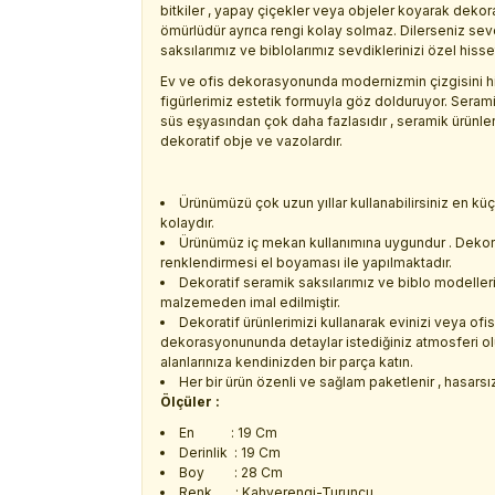
bitkiler , yapay çiçekler veya objeler koyarak dekora
ömürlüdür ayrıca rengi kolay solmaz. Dilerseniz sev
saksılarımız ve biblolarımız sevdiklerinizi özel hisset
Ev ve ofis dekorasyonunda modernizmin çizgisini his
figürlerimiz estetik formuyla göz dolduruyor. Serami
süs eşyasından çok daha fazlasıdır , seramik ürünleri
dekoratif obje ve vazolardır.
Ürünümüzü çok uzun yıllar kullanabilirsiniz en k
kolaydır.
Ürünümüz iç mekan kullanımına uygundur . Dekora
renklendirmesi el boyaması ile yapılmaktadır.
Dekoratif seramik saksılarımız ve biblo modelleri
malzemeden imal edilmiştir.
Dekoratif ürünlerimizi kullanarak evinizi veya ofisi
dekorasyonununda detaylar istediğiniz atmosferi oluş
alanlarınıza kendinizden bir parça katın.
Her bir ürün özenli ve sağlam paketlenir , hasarsız 
Ölçüler :
En : 19 Cm
Derinlik : 19 Cm
Boy : 28 Cm
Renk : Kahverengi-Turuncu