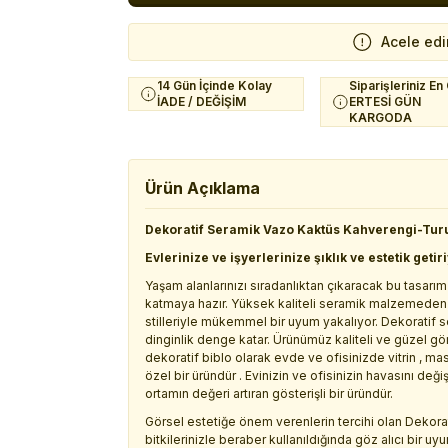
Acele edi
14 Gün İçinde Kolay
Siparişleriniz En
İADE / DEĞİŞİM
ERTESİ GÜN
KARGODA
Ürün Açıklama
Dekoratif Seramik Vazo Kaktüs Kahverengi-Tu
Evlerinize ve işyerlerinize şıklık ve estetik getir
Yaşam alanlarınızı sıradanlıktan çıkaracak bu tasarı
katmaya hazır. Yüksek kaliteli seramik malzemeden
stilleriyle mükemmel bir uyum yakalıyor. Dekoratif s
dinginlik denge katar. Ürünümüz kaliteli ve güzel 
dekoratif biblo olarak evde ve ofisinizde vitrin , ma
özel bir üründür . Evinizin ve ofisinizin havasını de
ortamın değeri artıran gösterişli bir üründür.
Görsel estetiğe önem verenlerin tercihi olan Dekorat
bitkilerinizle beraber kullanıldığında göz alıcı bir u