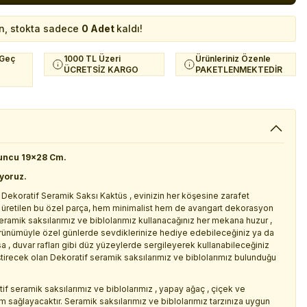
n, stokta sadece
0 Adet
kaldı!
 Geç
1000 TL Üzeri
Ürünleriniz Özenle
ÜCRETSİZ KARGO
PAKETLENMEKTEDİR
runcu 19x28 Cm.
iyoruz.
m Dekoratif Seramik Saksı Kaktüs , evinizin her köşesine zarafet
 üretilen bu özel parça, hem minimalist hem de avangart dekorasyon
eramik saksılarımız ve biblolarımız kullanacağınız her mekana huzur ,
görünümüyle özel günlerde sevdiklerinize hediye edebileceğiniz ya da
sa , duvar rafları gibi düz yüzeylerde sergileyerek kullanabileceğiniz
ğiştirecek olan Dekoratif seramik saksılarımız ve biblolarımız bulunduğu
if seramik saksılarımız ve biblolarımız , yapay ağaç , çiçek ve
yum sağlayacaktır. Seramik saksılarımız ve biblolarımız tarzınıza uygun