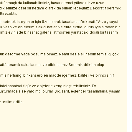
tif amaçlı da kullanabilirsiniz, hasar direnci yüksektir ve uzun
diklerinize özel bir hediye olarak da sunabileceğiniz Dekoratif seramik
tirecektir.
setmek isteyenler için özel olarak tasarlanan Dekoratif Vazo , soyut
k Vazo ve objelerimiz akıcı hatları ve entelektüel duruşuyla sıradan bir
miz evinizde bir sanat galerisi atmosferi yaratacak iddialı bir tasarım
üçük deforme yada bozulma olmaz. Nemli bezle silinebilir temizliği çok
tif seramik saksılarımız ve biblolarımız Seramik döküm olup
miz herhangi bir kanserojen madde içermez, kaliteli ve birinci sınıf
nizi sanatsal figür ve objelerle zenginleştirebilirsiniz. Ev
turmada size yardımcı olurlar. Şık, zarif, eğlenceli tasarımlarla, yaşam
teslim edilir .