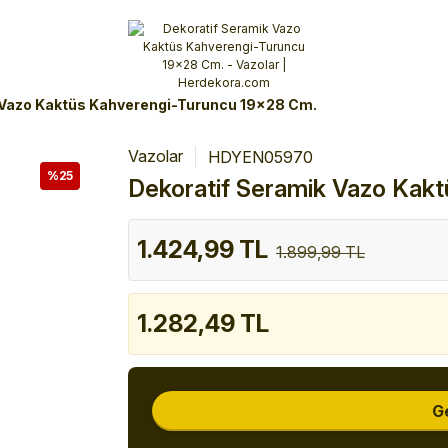
Alışverişlerinizde 3 Taksit Fırsatı!
İlk siparişinizi verin!
%10 Havale İndirimi
Şimdi Alışveriş yap!
 Vazo Kaktüs Kahverengi-Turuncu 19x28 Cm.
Vazolar
HDYEN05970
%25
Dekoratif Seramik Vazo Kak
1.424,99 TL
1.899,99 TL
1.282,49 TL
G