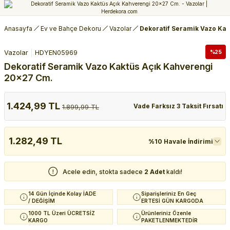
Anasayfa
Ev ve Bahçe Dekoru
Vazolar
Dekoratif Seramik Vazo Ka
Vazolar
HDYEN05969
%25
Dekoratif Seramik Vazo Kaktüs Açık Kahverengi
20x27 Cm.
1.424,99 TL
Vade Farksız 3 Taksit Fırsatı
1.899,99 TL
1.282,49 TL
%10 Havale İndirimi
Acele edin, stokta sadece
2 Adet
kaldı!
14 Gün İçinde Kolay İADE
Siparişleriniz En Geç
/ DEĞİŞİM
ERTESİ GÜN KARGODA
1000 TL Üzeri ÜCRETSİZ
Ürünleriniz Özenle
KARGO
PAKETLENMEKTEDİR