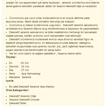
sıradan bir süs eşyasından çok daha fazlasıdır , seramik ürünlerimiz evinizde bir
sanat galerisi atmosferi yaratacak iddialı bir tasarım dekoratif obje ve vazolardır.
Ürünümüzü çok uzun yıllar kullanabilirsiniz en küçük deforme yada
bozulma olmaz. Nemli bezle silinebilir temizliği çok kolaydır.
Ürünümüz iç mekan kullanımına uygundur . Dekoratif seramik saksılarımız
ve biblolarımız Seramik döküm olup renklendirmesi el boyaması ile yapılmaktadır.
Dekoratif seramik saksılarımız ve biblo modellerimiz herhangi bir kanserojen
madde içermez, kaliteli ve birinci sınıf malzemeden imal edilmiştir.
Dekoratif ürünlerimizi kullanarak evinizi veya ofisinizi sanatsal figür ve
objelerle zenginleştirebilirsiniz. Ev dekorasyonununda detaylar istediğiniz
atmosferi oluşturmada size yardımcı olurlar. Şık, zarif, eğlenceli tasarımlarla,
yaşam alanlarınıza kendinizden bir parça katın.
Her bir ürün özenli ve sağlam paketlenir , hasarsız teslim edilir .
Ölçüler :
En :20 Cm
Derinlik : 20 Cm
Boy : 27 Cm
Renk : Açık Kahverengi
Malzeme : Seramik
İçerik:
Bir adet Dekoratif Seramik Vazo Kaktüs
Ürün Kategorileri:
Dekoratif Seramik Obje
Seramik Dekoratif Ürünler
Dekoratif Biblo