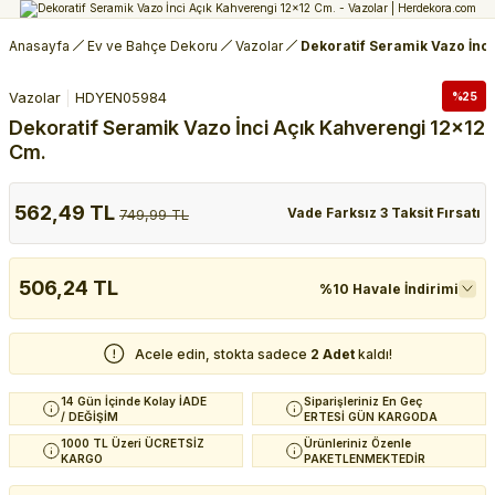
Anasayfa
Ev ve Bahçe Dekoru
Vazolar
Dekoratif Seramik Vazo İnc
Vazolar
HDYEN05984
%25
Dekoratif Seramik Vazo İnci Açık Kahverengi 12x12
Cm.
562,49 TL
Vade Farksız 3 Taksit Fırsatı
749,99 TL
506,24 TL
%10 Havale İndirimi
Acele edin, stokta sadece
2 Adet
kaldı!
14 Gün İçinde Kolay İADE
Siparişleriniz En Geç
/ DEĞİŞİM
ERTESİ GÜN KARGODA
1000 TL Üzeri ÜCRETSİZ
Ürünleriniz Özenle
KARGO
PAKETLENMEKTEDİR