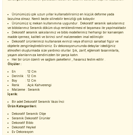
Ürünümüzü çok uzun yıllar kullanabilirsiniz en küçük deforme yada
bozulma olmaz. Nemli bezle silinebilir temizliği çok kolaydır.
Ürünümüz iç mekan kullanımına uygundur . Dekoratif seramik saksılarımız
ve biblolarımız Seramik döküm olup renklendirmesi el boyaması ile yapılmaktadır.
Dekoratif seramik saksılarımız ve biblo modellerimiz herhangi bir kanserojen
madde içermez, kaliteli ve birinci sınıf malzemeden imal edilmiştir.
Dekoratif ürünlerimizi kullanarak evinizi veya ofisinizi sanatsal figür ve
objelerle zenginleştirebilirsiniz. Ev dekorasyonununda detaylar istediğiniz
atmosferi oluşturmada size yardımcı olurlar. Şık, zarif, eğlenceli tasarımlarla,
yaşam alanlarınıza kendinizden bir parça katın.
Her bir ürün özenli ve sağlam paketlenir , hasarsız teslim edilir .
Ölçüler :
En : 12 Cm
Derinlik : 12 Cm
Boy : 12 Cm
Renk : Açık Kahverengi
Malzeme : Seramik
İçerik:
Bir adet Dekoratif Seramik Vazo İnci
Ürün Kategorileri:
Dekoratif Seramik Obje
Seramik Dekoratif Ürünler
Dekoratif Biblo
Dekoratif Heykel
Ev Dekorasyon