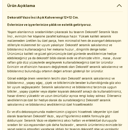
Ürün Açıklama
Dekoratif Vazo İnci Açık Kahverengi 12x12 Cm.
Evlerinize ve işyerlerinize şıklık ve estetik getiriyoruz.
Yaşam alanlarınızı sıradanlıktan çıkaracak bu tasarım Dekoratif Seramik Vazo
İnci , evinizin her köşesine zarafet katmaya hazır. Yüksek kaliteli seramik
malzemeden üretilen bu özel parça, hem minimalist hem de avangart dekorasyon
stilleriyle mükemmel bir uyum yakalıyor. Dekoratif seramik saksılarımız ve
biblolarımız kullanacağınız her mekana huzur , dinginlik denge katar.
Ürünümüz kaliteli ve güzel görünümüyle özel günlerde sevdiklerinize hediye
edebileceğiniz ya da dekoratif biblo olarak evde ve ofisinizde vitrin , masa , duvar
rafları gibi düz yüzeylerde sergileyerek kullanabileceğiniz özel bir üründür .
Evinizin ve ofisinizin havasını değiştirecek olan Dekoratif seramik saksılarımız ve
biblolarımız bulunduğu ortamın değeri artıran gösterişli bir üründür.
Görsel estetiğe önem verenlerin tercihi olan Dekoratif seramik saksılarımız ve
biblolarımız , yapay ağaç , çiçek ve bitkilerinizle beraber kullanıldığında göz alıcı
bir uyum sağlayacaktır. Seramik saksılarımız ve biblolarımız tarzınıza uygun
bitkiler , yapay çiçekler veya objeler koyarak dekoratif amaçlı da kullanabilirsiniz,
hasar direnci yüksektir ve uzun ömürlüdür ayrıca rengi kolay solmaz. Dilerseniz
sevdiklerinize özel bir hediye olarak da sunabileceğiniz Dekoratif seramik
saksılarımız ve biblolarımız sevdiklerinizi özel hissettirecektir.
Ev ve ofis dekorasyonunda modernizmin çizgisini hissetmek isteyenler için özel
olarak tasarlanan Dekoratif Vazo , soyut figürlerimiz estetik formuyla göz
dolduruyor. Seramik Vazo ve objelerimiz akıcı hatları ve entelektüel duruşuyla
sıradan bir süs eşyasından çok daha fazlasıdır , seramik ürünlerimiz evinizde bir
sanat galerisi atmosferi yaratacak iddialı bir tasarım dekoratif obje ve vazolardır.