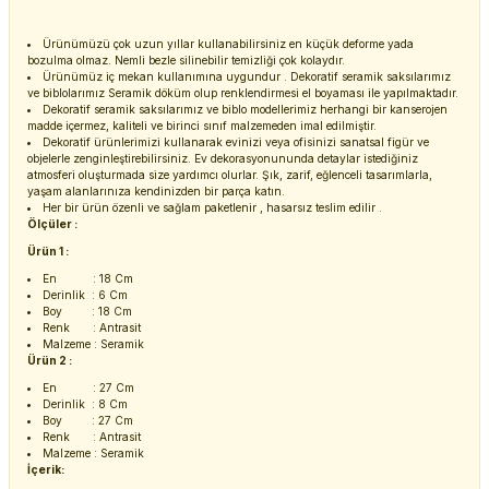
Ürünümüzü çok uzun yıllar kullanabilirsiniz en küçük deforme yada
bozulma olmaz. Nemli bezle silinebilir temizliği çok kolaydır.
Ürünümüz iç mekan kullanımına uygundur . Dekoratif seramik saksılarımız
ve biblolarımız Seramik döküm olup renklendirmesi el boyaması ile yapılmaktadır.
Dekoratif seramik saksılarımız ve biblo modellerimiz herhangi bir kanserojen
madde içermez, kaliteli ve birinci sınıf malzemeden imal edilmiştir.
Dekoratif ürünlerimizi kullanarak evinizi veya ofisinizi sanatsal figür ve
objelerle zenginleştirebilirsiniz. Ev dekorasyonununda detaylar istediğiniz
atmosferi oluşturmada size yardımcı olurlar. Şık, zarif, eğlenceli tasarımlarla,
yaşam alanlarınıza kendinizden bir parça katın.
Her bir ürün özenli ve sağlam paketlenir , hasarsız teslim edilir .
Ölçüler :
Ürün 1 :
En : 18 Cm
Derinlik : 6 Cm
Boy : 18 Cm
Renk : Antrasit
Malzeme : Seramik
Ürün 2 :
En : 27 Cm
Derinlik : 8 Cm
Boy : 27 Cm
Renk : Antrasit
Malzeme : Seramik
İçerik: