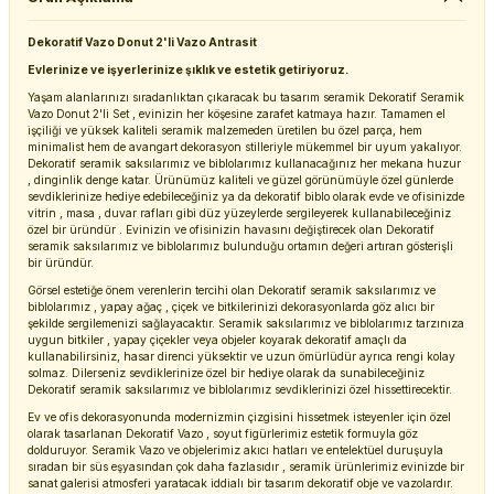
Dekoratif Vazo Donut 2'li Vazo Antrasit
Evlerinize ve işyerlerinize şıklık ve estetik getiriyoruz.
Yaşam alanlarınızı sıradanlıktan çıkaracak bu tasarım seramik Dekoratif Seramik
Vazo Donut 2'li Set , evinizin her köşesine zarafet katmaya hazır. Tamamen el
işçiliği ve yüksek kaliteli seramik malzemeden üretilen bu özel parça, hem
minimalist hem de avangart dekorasyon stilleriyle mükemmel bir uyum yakalıyor.
Dekoratif seramik saksılarımız ve biblolarımız kullanacağınız her mekana huzur
, dinginlik denge katar. Ürünümüz kaliteli ve güzel görünümüyle özel günlerde
sevdiklerinize hediye edebileceğiniz ya da dekoratif biblo olarak evde ve ofisinizde
vitrin , masa , duvar rafları gibi düz yüzeylerde sergileyerek kullanabileceğiniz
özel bir üründür . Evinizin ve ofisinizin havasını değiştirecek olan Dekoratif
seramik saksılarımız ve biblolarımız bulunduğu ortamın değeri artıran gösterişli
bir üründür.
Görsel estetiğe önem verenlerin tercihi olan Dekoratif seramik saksılarımız ve
biblolarımız , yapay ağaç , çiçek ve bitkilerinizi dekorasyonlarda göz alıcı bir
şekilde sergilemenizi sağlayacaktır. Seramik saksılarımız ve biblolarımız tarzınıza
uygun bitkiler , yapay çiçekler veya objeler koyarak dekoratif amaçlı da
kullanabilirsiniz, hasar direnci yüksektir ve uzun ömürlüdür ayrıca rengi kolay
solmaz. Dilerseniz sevdiklerinize özel bir hediye olarak da sunabileceğiniz
Dekoratif seramik saksılarımız ve biblolarımız sevdiklerinizi özel hissettirecektir.
Ev ve ofis dekorasyonunda modernizmin çizgisini hissetmek isteyenler için özel
olarak tasarlanan Dekoratif Vazo , soyut figürlerimiz estetik formuyla göz
dolduruyor. Seramik Vazo ve objelerimiz akıcı hatları ve entelektüel duruşuyla
sıradan bir süs eşyasından çok daha fazlasıdır , seramik ürünlerimiz evinizde bir
sanat galerisi atmosferi yaratacak iddialı bir tasarım dekoratif obje ve vazolardır.