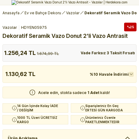
Anasayfa
Ev ve Bahçe Dekoru
Vazolar
Dekoratif Seramik Vazo Donu
Vazolar
HDYEN05975
%25
Dekoratif Seramik Vazo Donut 2'li Vazo Antrasit
1.256,24 TL
Vade Farksız 3 Taksit Fırsatı
1.674,99 TL
1.130,62 TL
%10 Havale İndirimi
Acele edin, stokta sadece
1 Adet
kaldı!
14 Gün İçinde Kolay İADE
Siparişleriniz En Geç
/ DEĞİŞİM
ERTESİ GÜN KARGODA
1000 TL Üzeri ÜCRETSİZ
Ürünleriniz Özenle
KARGO
PAKETLENMEKTEDİR
Ürün Açıklama