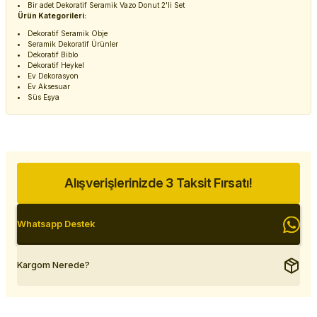
Bir adet Dekoratif Seramik Vazo Donut 2'li Set
Ürün Kategorileri:
Dekoratif Seramik Obje
Seramik Dekoratif Ürünler
Dekoratif Biblo
Dekoratif Heykel
Ev Dekorasyon
Ev Aksesuar
Süs Eşya
Alışverişlerinizde 3 Taksit Fırsatı!
Whatsapp Destek
Kargom Nerede?