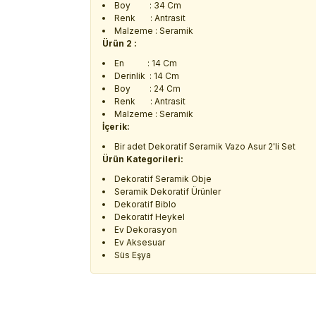
Boy : 34 Cm
Renk : Antrasit
Malzeme : Seramik
Ürün 2 :
En : 14 Cm
Derinlik : 14 Cm
Boy : 24 Cm
Renk : Antrasit
Malzeme : Seramik
İçerik:
Bir adet Dekoratif Seramik Vazo Asur 2'li Set
Ürün Kategorileri:
Dekoratif Seramik Obje
Seramik Dekoratif Ürünler
Dekoratif Biblo
Dekoratif Heykel
Ev Dekorasyon
Ev Aksesuar
Süs Eşya