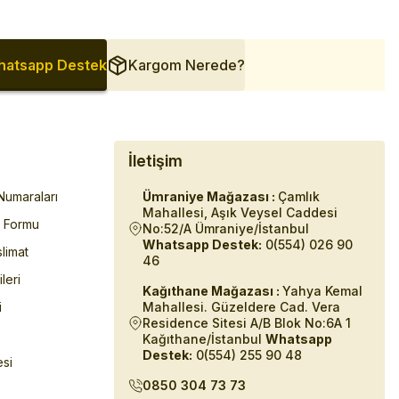
atsapp Destek
Kargom Nerede?
İletişim
umaraları
Ümraniye Mağazası :
Çamlık
Mahallesi, Aşık Veysel Caddesi
m Formu
No:52/A Ümraniye/İstanbul
Whatsapp Destek:
0(554) 026 90
limat
46
ileri
Kağıthane Mağazası :
Yahya Kemal
i
Mahallesi. Güzeldere Cad. Vera
Residence Sitesi A/B Blok No:6A 1
Kağıthane/İstanbul
Whatsapp
Destek:
0(554) 255 90 48
esi
0850 304 73 73