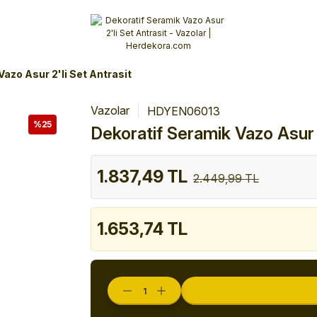
Alışverişlerinizde 3 Taksit Fırsatı!
İlk siparişinizi verin!
%10 Havale İndirimi
Şimdi Alışveriş yap!
azo Asur 2'li Set Antrasit
Vazolar
HDYEN06013
%25
Dekoratif Seramik Vazo Asur 2
1.837,49 TL
2.449,99 TL
1.653,74 TL