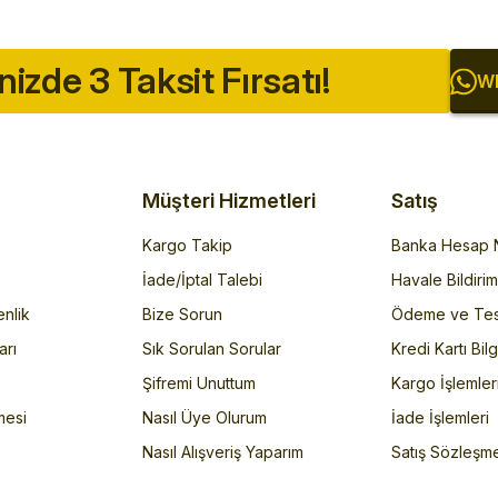
inizde 3 Taksit Fırsatı!
Wh
Müşteri Hizmetleri
Satış
Kargo Takip
Banka Hesap N
İade/İptal Talebi
Havale Bildiri
enlik
Bize Sorun
Ödeme ve Tes
arı
Sık Sorulan Sorular
Kredi Kartı Bilg
Şifremi Unuttum
Kargo İşlemler
mesi
Nasıl Üye Olurum
İade İşlemleri
Nasıl Alışveriş Yaparım
Satış Sözleşm