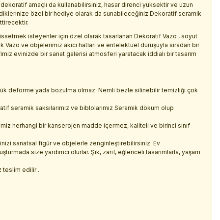
dekoratif amaçlı da kullanabilirsiniz, hasar direnci yüksektir ve uzun
diklerinize özel bir hediye olarak da sunabileceğiniz Dekoratif seramik
tirecektir.
setmek isteyenler için özel olarak tasarlanan Dekoratif Vazo , soyut
k Vazo ve objelerimiz akıcı hatları ve entelektüel duruşuyla sıradan bir
miz evinizde bir sanat galerisi atmosferi yaratacak iddialı bir tasarım
üçük deforme yada bozulma olmaz. Nemli bezle silinebilir temizliği çok
tif seramik saksılarımız ve biblolarımız Seramik döküm olup
miz herhangi bir kanserojen madde içermez, kaliteli ve birinci sınıf
nizi sanatsal figür ve objelerle zenginleştirebilirsiniz. Ev
turmada size yardımcı olurlar. Şık, zarif, eğlenceli tasarımlarla, yaşam
teslim edilir .