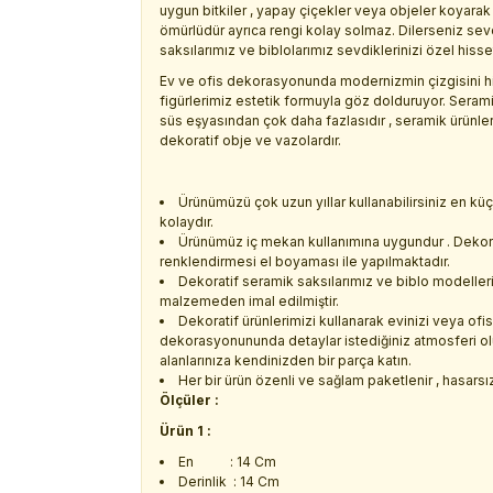
uygun bitkiler , yapay çiçekler veya objeler koyarak 
ömürlüdür ayrıca rengi kolay solmaz. Dilerseniz sev
saksılarımız ve biblolarımız sevdiklerinizi özel hisset
Ev ve ofis dekorasyonunda modernizmin çizgisini his
figürlerimiz estetik formuyla göz dolduruyor. Serami
süs eşyasından çok daha fazlasıdır , seramik ürünleri
dekoratif obje ve vazolardır.
Ürünümüzü çok uzun yıllar kullanabilirsiniz en k
kolaydır.
Ürünümüz iç mekan kullanımına uygundur . Dekora
renklendirmesi el boyaması ile yapılmaktadır.
Dekoratif seramik saksılarımız ve biblo modelleri
malzemeden imal edilmiştir.
Dekoratif ürünlerimizi kullanarak evinizi veya ofisi
dekorasyonununda detaylar istediğiniz atmosferi oluş
alanlarınıza kendinizden bir parça katın.
Her bir ürün özenli ve sağlam paketlenir , hasarsız 
Ölçüler :
Ürün 1 :
En : 14 Cm
Derinlik : 14 Cm