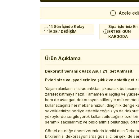
Acele ed
14 Gün İçinde Kolay
Siparişleriniz En
İADE / DEĞİŞİM
ERTESİ GÜN
KARGODA
Ürün Açıklama
Dekoratif Seramik Vazo Asur 2'li Set Antrasit
Evlerinize ve işyerlerinize şıklık ve estetik getir
Yaşam alanlarınızı sıradanlıktan çıkaracak bu tasarım
zarafet katmaya hazır. Tamamen el işçiliği ve yükse
hem de avangart dekorasyon stilleriyle mükemmel bi
kullanacağınız her mekana huzur , dinginlik denge k
sevdiklerinize hediye edebileceğiniz ya da dekoratif 
yüzeylerde sergileyerek kullanabileceğiniz özel bir ü
seramik saksılarımız ve biblolarımız bulunduğu ortamı
Görsel estetiğe önem verenlerin tercihi olan Dekorat
bitkilerinizi dekorasyonlarda göz alıcı bir şekilde se