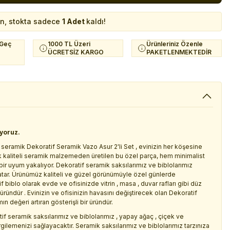
in, stokta sadece
1 Adet
kaldı!
 Geç
1000 TL Üzeri
Ürünleriniz Özenle
ÜCRETSİZ KARGO
PAKETLENMEKTEDİR
iyoruz.
 seramik Dekoratif Seramik Vazo Asur 2'li Set , evinizin her köşesine
k kaliteli seramik malzemeden üretilen bu özel parça, hem minimalist
r uyum yakalıyor. Dekoratif seramik saksılarımız ve biblolarımız
atar. Ürünümüz kaliteli ve güzel görünümüyle özel günlerde
biblo olarak evde ve ofisinizde vitrin , masa , duvar rafları gibi düz
ründür . Evinizin ve ofisinizin havasını değiştirecek olan Dekoratif
n değeri artıran gösterişli bir üründür.
if seramik saksılarımız ve biblolarımız , yapay ağaç , çiçek ve
rgilemenizi sağlayacaktır. Seramik saksılarımız ve biblolarımız tarzınıza