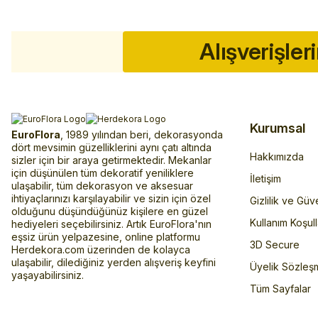
Alışverişler
Kurumsal
EuroFlora
, 1989 yılından beri, dekorasyonda
dört mevsimin güzelliklerini aynı çatı altında
Hakkımızda
sizler için bir araya getirmektedir. Mekanlar
için düşünülen tüm dekoratif yeniliklere
İletişim
ulaşabilir, tüm dekorasyon ve aksesuar
ihtiyaçlarınızı karşılayabilir ve sizin için özel
Gizlilik ve Güv
olduğunu düşündüğünüz kişilere en güzel
Kullanım Koşull
hediyeleri seçebilirsiniz. Artık EuroFlora'nın
eşsiz ürün yelpazesine, online platformu
3D Secure
Herdekora.com üzerinden de kolayca
ulaşabilir, dilediğiniz yerden alışveriş keyfini
Üyelik Sözleş
yaşayabilirsiniz.
Tüm Sayfalar