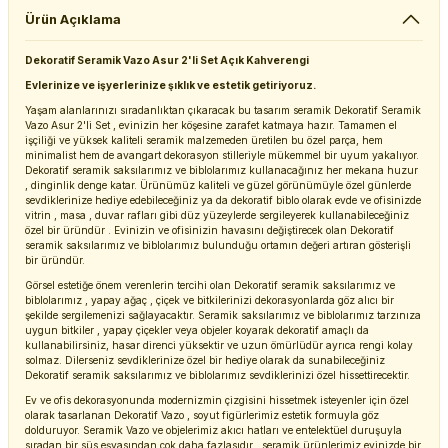
Ürün Açıklama
Dekoratif Seramik Vazo Asur 2'li Set Açık Kahverengi
Evlerinize ve işyerlerinize şıklık ve estetik getiriyoruz.
Yaşam alanlarınızı sıradanlıktan çıkaracak bu tasarım seramik Dekoratif Seramik
Vazo Asur 2'li Set , evinizin her köşesine zarafet katmaya hazır. Tamamen el
işçiliği ve yüksek kaliteli seramik malzemeden üretilen bu özel parça, hem
minimalist hem de avangart dekorasyon stilleriyle mükemmel bir uyum yakalıyor.
Dekoratif seramik saksılarımız ve biblolarımız kullanacağınız her mekana huzur
, dinginlik denge katar. Ürünümüz kaliteli ve güzel görünümüyle özel günlerde
sevdiklerinize hediye edebileceğiniz ya da dekoratif biblo olarak evde ve ofisinizde
vitrin , masa , duvar rafları gibi düz yüzeylerde sergileyerek kullanabileceğiniz
özel bir üründür . Evinizin ve ofisinizin havasını değiştirecek olan Dekoratif
seramik saksılarımız ve biblolarımız bulunduğu ortamın değeri artıran gösterişli
bir üründür.
Görsel estetiğe önem verenlerin tercihi olan Dekoratif seramik saksılarımız ve
biblolarımız , yapay ağaç , çiçek ve bitkilerinizi dekorasyonlarda göz alıcı bir
şekilde sergilemenizi sağlayacaktır. Seramik saksılarımız ve biblolarımız tarzınıza
uygun bitkiler , yapay çiçekler veya objeler koyarak dekoratif amaçlı da
kullanabilirsiniz, hasar direnci yüksektir ve uzun ömürlüdür ayrıca rengi kolay
solmaz. Dilerseniz sevdiklerinize özel bir hediye olarak da sunabileceğiniz
Dekoratif seramik saksılarımız ve biblolarımız sevdiklerinizi özel hissettirecektir.
Ev ve ofis dekorasyonunda modernizmin çizgisini hissetmek isteyenler için özel
olarak tasarlanan Dekoratif Vazo , soyut figürlerimiz estetik formuyla göz
dolduruyor. Seramik Vazo ve objelerimiz akıcı hatları ve entelektüel duruşuyla
sıradan bir süs eşyasından çok daha fazlasıdır , seramik ürünlerimiz evinizde bir