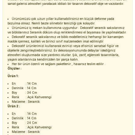
sanat galerisi atmosferi yaratacak iddialı bir tasarım dekoratif obje ve vazolardır.
Ürünümüzü çok uzun yıllar kullanabilirsiniz en küçük deforme yada
bozulma olmaz. Nemli bezle silinebilir temizliği çok kolaydır.
Ürünümüz iç mekan kullanımına uygundur . Dekoratif seramik saksılarımız
ve biblolarımız Seramik döküm olup renklendirmesi el boyaması ile yapılmaktadır.
Dekoratif seramik saksılarımız ve biblo modellerimiz herhangi bir kanserojen
madde içermez, kaliteli ve birinci sınıf malzemeden imal edilmiştir.
Dekoratif ürünlerimizi kullanarak evinizi veya ofisinizi sanatsal figür ve
objelerle zenginleştirebilirsiniz. Ev dekorasyonununda detaylar istediğiniz
atmosferi oluşturmada size yardımcı olurlar. Şık, zarif, eğlenceli tasarımlarla,
yaşam alanlarınıza kendinizden bir parça katın.
Her bir ürün özenli ve sağlam paketlenir , hasarsız teslim edilir .
Ölçüler :
Ürün 1 :
En : 14 Cm
Derinlik : 14 Cm
Boy : 34 Cm
Renk : Açık Kahverengi
Malzeme : Seramik
Ürün 2 :
En : 14 Cm
Derinlik : 14 Cm
Boy : 24 Cm
Renk : Açık Kahverengi
Malzeme : Seramik