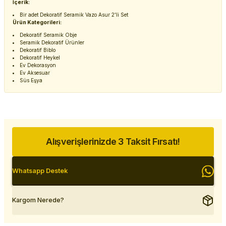
İçerik:
Bir adet Dekoratif Seramik Vazo Asur 2'li Set
Ürün Kategorileri:
Dekoratif Seramik Obje
Seramik Dekoratif Ürünler
Dekoratif Biblo
Dekoratif Heykel
Ev Dekorasyon
Ev Aksesuar
Süs Eşya
Alışverişlerinizde 3 Taksit Fırsatı!
Whatsapp Destek
Kargom Nerede?