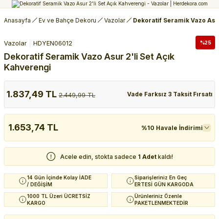
Anasayfa
Ev ve Bahçe Dekoru
Vazolar
Dekoratif Seramik Vazo Asur
Vazolar
HDYEN06012
%25
Dekoratif Seramik Vazo Asur 2'li Set Açık
Kahverengi
1.837,49 TL
Vade Farksız 3 Taksit Fırsatı
2.449,99 TL
1.653,74 TL
%10 Havale İndirimi
Acele edin, stokta sadece
1 Adet
kaldı!
14 Gün İçinde Kolay İADE
Siparişleriniz En Geç
/ DEĞİŞİM
ERTESİ GÜN KARGODA
1000 TL Üzeri ÜCRETSİZ
Ürünleriniz Özenle
KARGO
PAKETLENMEKTEDİR