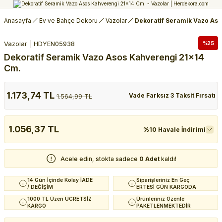
Anasayfa
Ev ve Bahçe Dekoru
Vazolar
Dekoratif Seramik Vazo As
Vazolar
HDYEN05938
%25
Dekoratif Seramik Vazo Asos Kahverengi 21x14
Cm.
1.173,74 TL
Vade Farksız 3 Taksit Fırsatı
1.564,99 TL
1.056,37 TL
%10 Havale İndirimi
Acele edin, stokta sadece
0 Adet
kaldı!
14 Gün İçinde Kolay İADE
Siparişleriniz En Geç
/ DEĞİŞİM
ERTESİ GÜN KARGODA
1000 TL Üzeri ÜCRETSİZ
Ürünleriniz Özenle
KARGO
PAKETLENMEKTEDİR