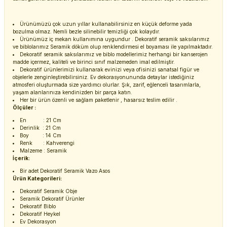
Ürünümüzü çok uzun yıllar kullanabilirsiniz en küçük deforme yada
bozulma olmaz. Nemli bezle silinebilir temizliği çok kolaydır.
Ürünümüz iç mekan kullanımına uygundur . Dekoratif seramik saksılarımız
ve biblolarımız Seramik döküm olup renklendirmesi el boyaması ile yapılmaktadır.
Dekoratif seramik saksılarımız ve biblo modellerimiz herhangi bir kanserojen
madde içermez, kaliteli ve birinci sınıf malzemeden imal edilmiştir.
Dekoratif ürünlerimizi kullanarak evinizi veya ofisinizi sanatsal figür ve
objelerle zenginleştirebilirsiniz. Ev dekorasyonununda detaylar istediğiniz
atmosferi oluşturmada size yardımcı olurlar. Şık, zarif, eğlenceli tasarımlarla,
yaşam alanlarınıza kendinizden bir parça katın.
Her bir ürün özenli ve sağlam paketlenir , hasarsız teslim edilir .
Ölçüler :
En : 21 Cm
Derinlik : 21 Cm
Boy : 14 Cm
Renk : Kahverengi
Malzeme : Seramik
İçerik:
Bir adet Dekoratif Seramik Vazo Asos
Ürün Kategorileri:
Dekoratif Seramik Obje
Seramik Dekoratif Ürünler
Dekoratif Biblo
Dekoratif Heykel
Ev Dekorasyon