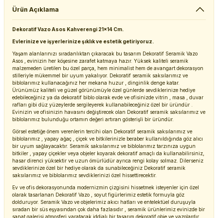
Ürün Açıklama
Dekoratif Vazo Asos Kahverengi 21x14 Cm.
Evlerinize ve işyerlerinize şıklık ve estetik getiriyoruz.
Yaşam alanlarınızı sıradanlıktan çıkaracak bu tasarım Dekoratif Seramik Vazo
Asos , evinizin her köşesine zarafet katmaya hazır. Yüksek kaliteli seramik
malzemeden üretilen bu özel parça, hem minimalist hem de avangart dekorasyon
stilleriyle mükemmel bir uyum yakalıyor. Dekoratif seramik saksılarımız ve
biblolarımız kullanacağınız her mekana huzur , dinginlik denge katar.
Ürünümüz kaliteli ve güzel görünümüyle özel günlerde sevdiklerinize hediye
edebileceğiniz ya da dekoratif biblo olarak evde ve ofisinizde vitrin , masa , duvar
rafları gibi düz yüzeylerde sergileyerek kullanabileceğiniz özel bir üründür .
Evinizin ve ofisinizin havasını değiştirecek olan Dekoratif seramik saksılarımız ve
biblolarımız bulunduğu ortamın değeri artıran gösterişli bir üründür.
Görsel estetiğe önem verenlerin tercihi olan Dekoratif seramik saksılarımız ve
biblolarımız , yapay ağaç , çiçek ve bitkilerinizle beraber kullanıldığında göz alıcı
bir uyum sağlayacaktır. Seramik saksılarımız ve biblolarımız tarzınıza uygun
bitkiler , yapay çiçekler veya objeler koyarak dekoratif amaçlı da kullanabilirsiniz,
hasar direnci yüksektir ve uzun ömürlüdür ayrıca rengi kolay solmaz. Dilerseniz
sevdiklerinize özel bir hediye olarak da sunabileceğiniz Dekoratif seramik
saksılarımız ve biblolarımız sevdiklerinizi özel hissettirecektir.
Ev ve ofis dekorasyonunda modernizmin çizgisini hissetmek isteyenler için özel
olarak tasarlanan Dekoratif Vazo , soyut figürlerimiz estetik formuyla göz
dolduruyor. Seramik Vazo ve objelerimiz akıcı hatları ve entelektüel duruşuyla
sıradan bir süs eşyasından çok daha fazlasıdır , seramik ürünlerimiz evinizde bir
sanat galerisi atmosferi yaratacak iddialı bir tasarım dekoratif obje ve vazolardır.