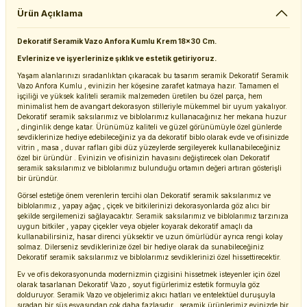
Ürün Açıklama
Dekoratif Seramik Vazo Anfora Kumlu Krem 18x30 Cm.
Evlerinize ve işyerlerinize şıklık ve estetik getiriyoruz.
Yaşam alanlarınızı sıradanlıktan çıkaracak bu tasarım seramik Dekoratif Seramik
Vazo Anfora Kumlu , evinizin her köşesine zarafet katmaya hazır. Tamamen el
işçiliği ve yüksek kaliteli seramik malzemeden üretilen bu özel parça, hem
minimalist hem de avangart dekorasyon stilleriyle mükemmel bir uyum yakalıyor.
Dekoratif seramik saksılarımız ve biblolarımız kullanacağınız her mekana huzur
, dinginlik denge katar. Ürünümüz kaliteli ve güzel görünümüyle özel günlerde
sevdiklerinize hediye edebileceğiniz ya da dekoratif biblo olarak evde ve ofisinizde
vitrin , masa , duvar rafları gibi düz yüzeylerde sergileyerek kullanabileceğiniz
özel bir üründür . Evinizin ve ofisinizin havasını değiştirecek olan Dekoratif
seramik saksılarımız ve biblolarımız bulunduğu ortamın değeri artıran gösterişli
bir üründür.
Görsel estetiğe önem verenlerin tercihi olan Dekoratif seramik saksılarımız ve
biblolarımız , yapay ağaç , çiçek ve bitkilerinizi dekorasyonlarda göz alıcı bir
şekilde sergilemenizi sağlayacaktır. Seramik saksılarımız ve biblolarımız tarzınıza
uygun bitkiler , yapay çiçekler veya objeler koyarak dekoratif amaçlı da
kullanabilirsiniz, hasar direnci yüksektir ve uzun ömürlüdür ayrıca rengi kolay
solmaz. Dilerseniz sevdiklerinize özel bir hediye olarak da sunabileceğiniz
Dekoratif seramik saksılarımız ve biblolarımız sevdiklerinizi özel hissettirecektir.
Ev ve ofis dekorasyonunda modernizmin çizgisini hissetmek isteyenler için özel
olarak tasarlanan Dekoratif Vazo , soyut figürlerimiz estetik formuyla göz
dolduruyor. Seramik Vazo ve objelerimiz akıcı hatları ve entelektüel duruşuyla
sıradan bir süs eşyasından çok daha fazlasıdır , seramik ürünlerimiz evinizde bir