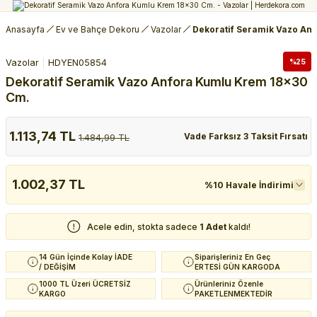
Anasayfa
Ev ve Bahçe Dekoru
Vazolar
Dekoratif Seramik Vazo An
Vazolar
HDYEN05854
%25
Dekoratif Seramik Vazo Anfora Kumlu Krem 18x30
Cm.
1.113,74 TL
Vade Farksız 3 Taksit Fırsatı
1.484,99 TL
1.002,37 TL
%10 Havale İndirimi
Acele edin, stokta sadece
1 Adet
kaldı!
14 Gün İçinde Kolay İADE
Siparişleriniz En Geç
/ DEĞİŞİM
ERTESİ GÜN KARGODA
1000 TL Üzeri ÜCRETSİZ
Ürünleriniz Özenle
KARGO
PAKETLENMEKTEDİR