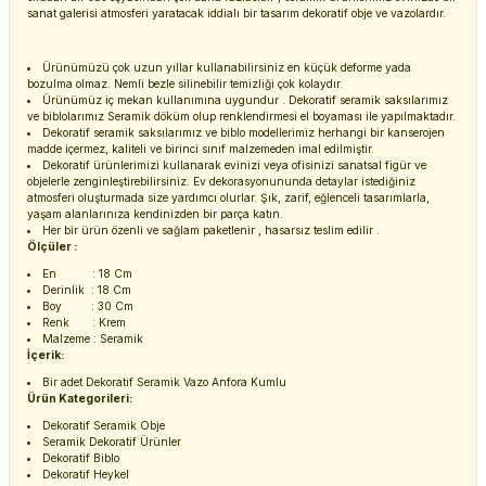
sanat galerisi atmosferi yaratacak iddialı bir tasarım dekoratif obje ve vazolardır.
Ürünümüzü çok uzun yıllar kullanabilirsiniz en küçük deforme yada
bozulma olmaz. Nemli bezle silinebilir temizliği çok kolaydır.
Ürünümüz iç mekan kullanımına uygundur . Dekoratif seramik saksılarımız
ve biblolarımız Seramik döküm olup renklendirmesi el boyaması ile yapılmaktadır.
Dekoratif seramik saksılarımız ve biblo modellerimiz herhangi bir kanserojen
madde içermez, kaliteli ve birinci sınıf malzemeden imal edilmiştir.
Dekoratif ürünlerimizi kullanarak evinizi veya ofisinizi sanatsal figür ve
objelerle zenginleştirebilirsiniz. Ev dekorasyonununda detaylar istediğiniz
atmosferi oluşturmada size yardımcı olurlar. Şık, zarif, eğlenceli tasarımlarla,
yaşam alanlarınıza kendinizden bir parça katın.
Her bir ürün özenli ve sağlam paketlenir , hasarsız teslim edilir .
Ölçüler :
En : 18 Cm
Derinlik : 18 Cm
Boy : 30 Cm
Renk : Krem
Malzeme : Seramik
İçerik:
Bir adet Dekoratif Seramik Vazo Anfora Kumlu
Ürün Kategorileri:
Dekoratif Seramik Obje
Seramik Dekoratif Ürünler
Dekoratif Biblo
Dekoratif Heykel