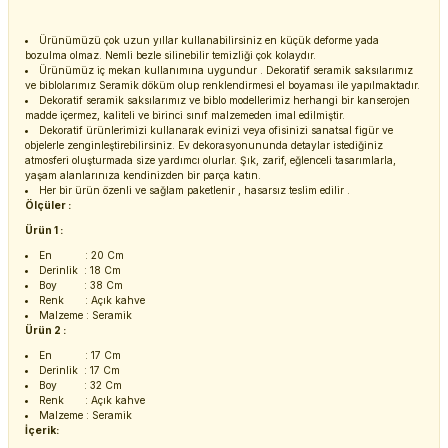
Ürünümüzü çok uzun yıllar kullanabilirsiniz en küçük deforme yada
bozulma olmaz. Nemli bezle silinebilir temizliği çok kolaydır.
Ürünümüz iç mekan kullanımına uygundur . Dekoratif seramik saksılarımız
ve biblolarımız Seramik döküm olup renklendirmesi el boyaması ile yapılmaktadır.
Dekoratif seramik saksılarımız ve biblo modellerimiz herhangi bir kanserojen
madde içermez, kaliteli ve birinci sınıf malzemeden imal edilmiştir.
Dekoratif ürünlerimizi kullanarak evinizi veya ofisinizi sanatsal figür ve
objelerle zenginleştirebilirsiniz. Ev dekorasyonununda detaylar istediğiniz
atmosferi oluşturmada size yardımcı olurlar. Şık, zarif, eğlenceli tasarımlarla,
yaşam alanlarınıza kendinizden bir parça katın.
Her bir ürün özenli ve sağlam paketlenir , hasarsız teslim edilir .
Ölçüler :
Ürün 1 :
En : 20 Cm
Derinlik : 18 Cm
Boy : 38 Cm
Renk : Açık kahve
Malzeme : Seramik
Ürün 2 :
En : 17 Cm
Derinlik : 17 Cm
Boy : 32 Cm
Renk : Açık kahve
Malzeme : Seramik
İçerik: