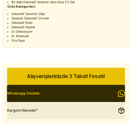
Bir adet Dekoratif Seramik Vazo Alya 2'li Set
Ürün Kategorileri:
Dekoratif Seramik Obje
Seramik Dekoratif Ürünler
Dekoratif Biblo
Dekoratif Heykel
Ev Dekorasyon
Ev Aksesuar
Süs Eşya
Alışverişlerinizde 3 Taksit Fırsatı!
Whatsapp Destek
Kargom Nerede?