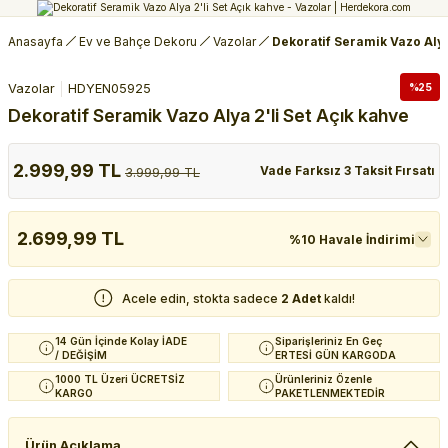
Anasayfa
Ev ve Bahçe Dekoru
Vazolar
Dekoratif Seramik Vazo Alya
Vazolar
HDYEN05925
%25
Dekoratif Seramik Vazo Alya 2'li Set Açık kahve
2.999,99 TL
Vade Farksız 3 Taksit Fırsatı
3.999,99 TL
2.699,99 TL
%10 Havale İndirimi
Acele edin, stokta sadece
2 Adet
kaldı!
14 Gün İçinde Kolay İADE
Siparişleriniz En Geç
/ DEĞİŞİM
ERTESİ GÜN KARGODA
1000 TL Üzeri ÜCRETSİZ
Ürünleriniz Özenle
KARGO
PAKETLENMEKTEDİR
Ürün Açıklama