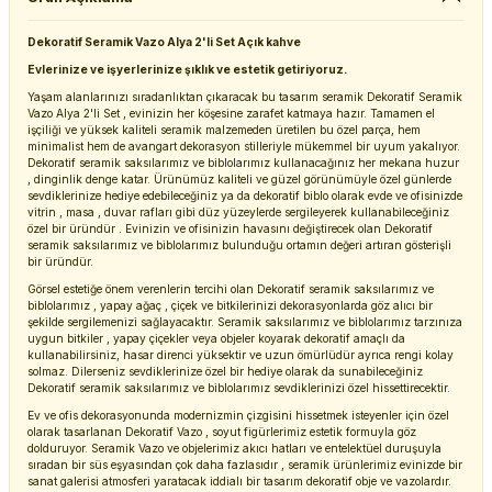
Dekoratif Seramik Vazo Alya 2'li Set Açık kahve
Evlerinize ve işyerlerinize şıklık ve estetik getiriyoruz.
Yaşam alanlarınızı sıradanlıktan çıkaracak bu tasarım seramik Dekoratif Seramik
Vazo Alya 2'li Set , evinizin her köşesine zarafet katmaya hazır. Tamamen el
işçiliği ve yüksek kaliteli seramik malzemeden üretilen bu özel parça, hem
minimalist hem de avangart dekorasyon stilleriyle mükemmel bir uyum yakalıyor.
Dekoratif seramik saksılarımız ve biblolarımız kullanacağınız her mekana huzur
, dinginlik denge katar. Ürünümüz kaliteli ve güzel görünümüyle özel günlerde
sevdiklerinize hediye edebileceğiniz ya da dekoratif biblo olarak evde ve ofisinizde
vitrin , masa , duvar rafları gibi düz yüzeylerde sergileyerek kullanabileceğiniz
özel bir üründür . Evinizin ve ofisinizin havasını değiştirecek olan Dekoratif
seramik saksılarımız ve biblolarımız bulunduğu ortamın değeri artıran gösterişli
bir üründür.
Görsel estetiğe önem verenlerin tercihi olan Dekoratif seramik saksılarımız ve
biblolarımız , yapay ağaç , çiçek ve bitkilerinizi dekorasyonlarda göz alıcı bir
şekilde sergilemenizi sağlayacaktır. Seramik saksılarımız ve biblolarımız tarzınıza
uygun bitkiler , yapay çiçekler veya objeler koyarak dekoratif amaçlı da
kullanabilirsiniz, hasar direnci yüksektir ve uzun ömürlüdür ayrıca rengi kolay
solmaz. Dilerseniz sevdiklerinize özel bir hediye olarak da sunabileceğiniz
Dekoratif seramik saksılarımız ve biblolarımız sevdiklerinizi özel hissettirecektir.
Ev ve ofis dekorasyonunda modernizmin çizgisini hissetmek isteyenler için özel
olarak tasarlanan Dekoratif Vazo , soyut figürlerimiz estetik formuyla göz
dolduruyor. Seramik Vazo ve objelerimiz akıcı hatları ve entelektüel duruşuyla
sıradan bir süs eşyasından çok daha fazlasıdır , seramik ürünlerimiz evinizde bir
sanat galerisi atmosferi yaratacak iddialı bir tasarım dekoratif obje ve vazolardır.